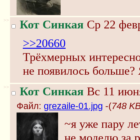
>>
Кот Синкая
Ср 22 февр
>>20660
Трёхмерных интереснос
не появилось больше? 
>>
Кот Синкая
Вс 11 июня
Файл:
grezaile-01.jpg
-(
748 KB
~я уже пару л
не моделю за 