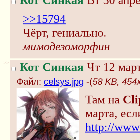
Кот Синкая
Вт 30 апре
>>15794
Чёрт, гениально.
мимодезоморфин
>>
Кот Синкая
Чт 12 март
Файл:
celsys.jpg
-(
58 KB, 454x
Там на
Cli
марта, есл
http://www.