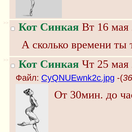
>>
Кот Синкая
Вт 16 мая 
А сколько времени ты 
>>
Кот Синкая
Чт 25 мая 
Файл:
CyQNUEwnk2c.jpg
-(
36
От 30мин. до ча