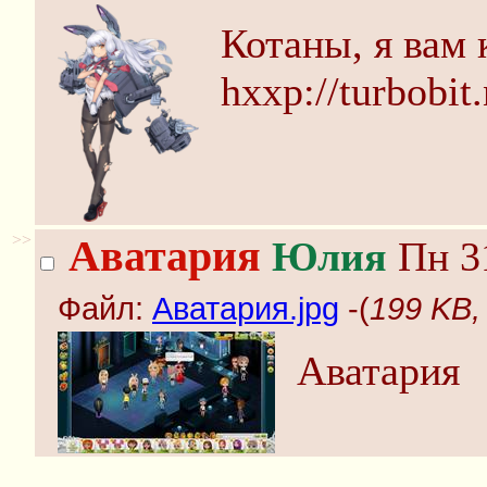
Котаны, я вам 
hххp://turbobit
>>
Аватария
Юлия
Пн 31
Файл:
Аватария.jpg
-(
199 KB,
Аватария