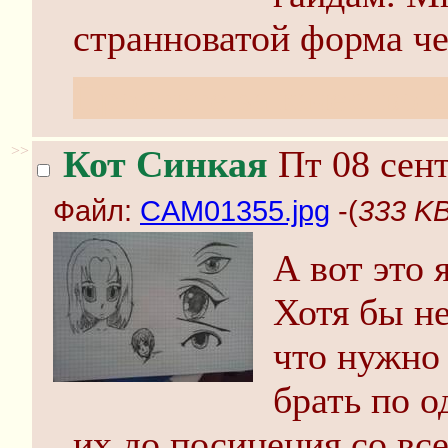
странноватой форма че
Простите за качество с
>>
Кот Синкая
Пт 08 сент
Файл:
CAM01355.jpg
-(
333 KB
А вот это 
Хотя бы не
что нужно
брать по о
их до посинения со все