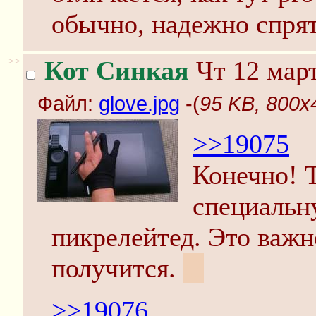
обычно, надежно спрят
>>
Кот Синкая
Чт 12 март
Файл:
glove.jpg
-(
95 KB, 800x4
>>19075
Конечно! Т
специальну
пикрелейтед. Это важн
получится.
:3
>>19076