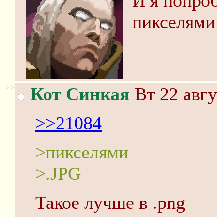
И я попро
пикселями
>>
Кот Синкая
Вт 22 авгу
>>21084
>пикселями
>.JPG
Такое лучше в .png