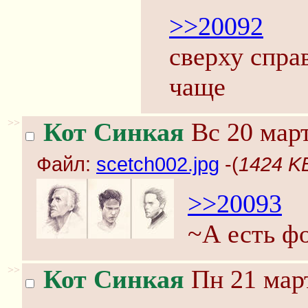
>>20092
сверху спра
чаще
>>
Кот Синкая
Вс 20 март
Файл:
scetch002.jpg
-(
1424 KB
>>20093
~А есть ф
>>
Кот Синкая
Пн 21 март