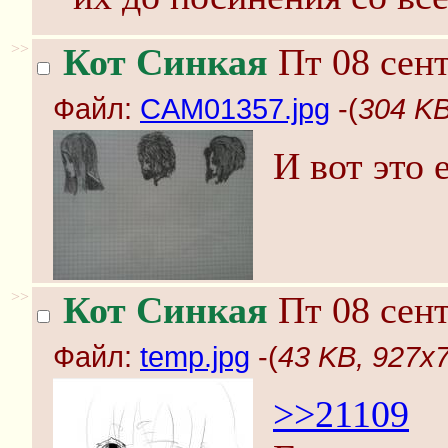
>>
Кот Синкая
Пт 08 сент
Файл:
CAM01357.jpg
-(
304 KB
И вот это 
>>
Кот Синкая
Пт 08 сент
Файл:
temp.jpg
-(
43 KB, 927x7
>>21109