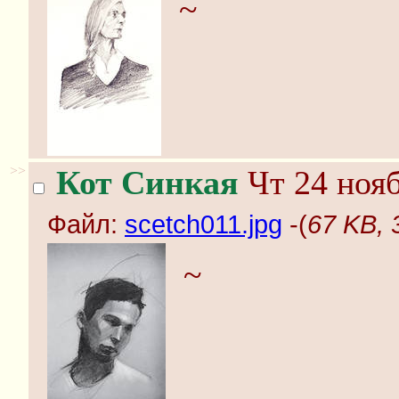
~
>>
Кот Синкая
Чт 24 нояб
Файл:
scetch011.jpg
-(
67 KB, 
~