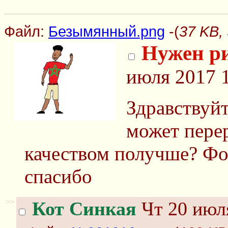
Файл:
Безымянный.png
-(
37 KB,
Нужен р
июля 2017 1
Здравствуйт
может перер
качеством получше? Фон
спасибо
>>
Кот Синкая
Чт 20 июля