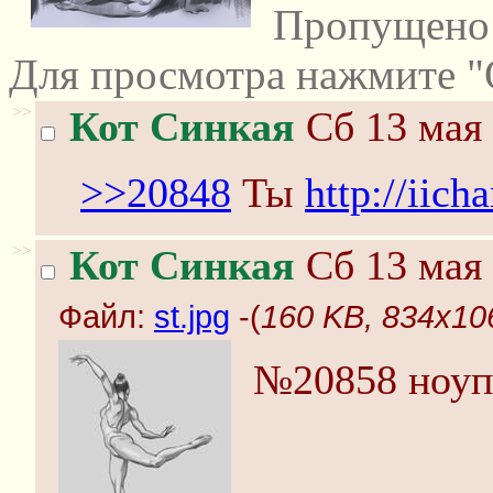
Пропущено 
Для просмотра нажмите "
>>
Кот Синкая
Сб 13 мая 
>>20848
Ты
http://iich
>>
Кот Синкая
Сб 13 мая 
Файл:
st.jpg
-(
160 KB, 834x106
№20858 ноуп