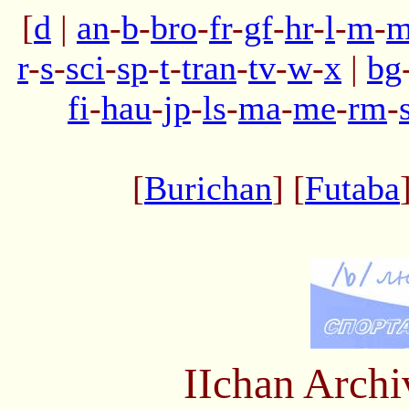
[
d
|
an
-
b
-
bro
-
fr
-
gf
-
hr
-
l
-
m
-
m
r
-
s
-
sci
-
sp
-
t
-
tran
-
tv
-
w
-
x
|
bg
fi
-
hau
-
jp
-
ls
-
ma
-
me
-
rm
-
[
Burichan
] [
Futaba
IIchan Arch