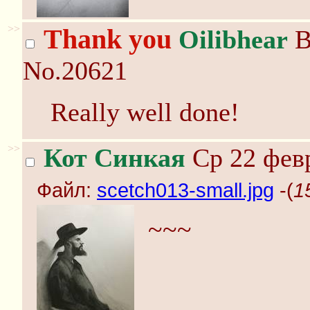
>>
Thank you
Oilibhear
В
No.20621
Really well done!
>>
Кот Синкая
Ср 22 февр
Файл:
scetch013-small.jpg
-(
1
~~~