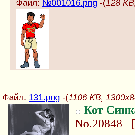
Файл:
№001016.png
-(
128 KB
Файл:
131.png
-(
1106 KB, 1300x8
Кот Синк
No.20848