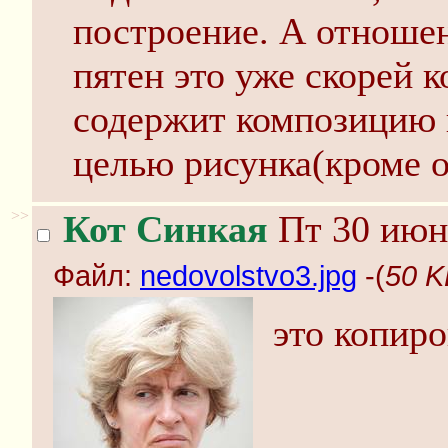
построение. А отноше
пятен это уже скорей 
содержит композицию 
целью рисунка(кроме 
>>
Кот Синкая
Пт 30 июня
Файл:
nedovolstvo3.jpg
-(
50 K
это копир