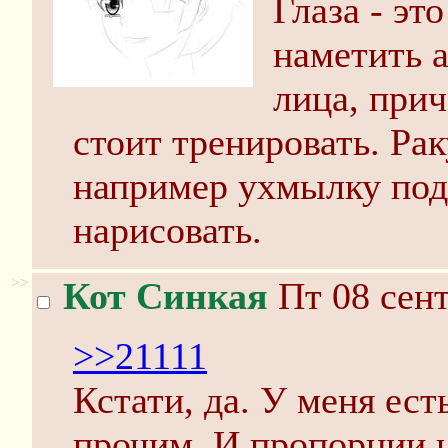
Глаза - эт
наметить а
лица, прич
стоит тренировать. Ра
например ухмылку по
нарисовать.
>>
Кот Синкая
Пт 08 сент
>>21111
Кстати, да. У меня ес
прочим. И пропорции н