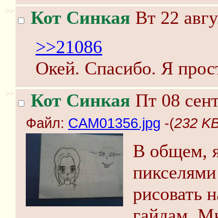
>>
Кот Синкая
Вт 22 авгу
>>21086
Окей. Спасибо. Я прос
>>
Кот Синкая
Пт 08 сент
Файл:
CAM01356.jpg
-(
232 KB
В общем, 
пикселями
рисовать н
гайдам. М