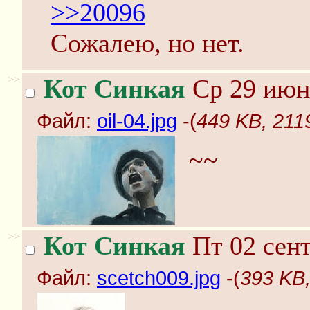
>>20096
Сожалею, но нет.
>>
Кот Синкая
Ср 29 июня
Файл:
oil-04.jpg
-(
449 KB, 2119
~~
>>
Кот Синкая
Пт 02 сент
Файл:
scetch009.jpg
-(
393 KB,