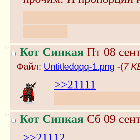
Мне нравятся волосы н
стрижка.
>>
Кот Синкая
Пт 08 сент
Файл:
Untitledqqq-1.png
-(
7 K
>>21111
И рот красивый.
>>
Кот Синкая
Сб 09 сент
>>21112