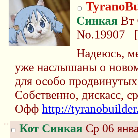
TyranoBu
Синкая
Вт 
No.19907
Надеюсь, м
уже наслышаны о новом
для особо продвинутых
Собственно, дискасс, с
Офф
http://tyranobuilde
>>
Кот Синкая
Ср 06 янва