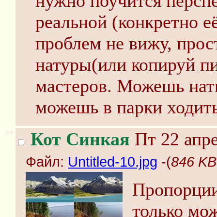
нужно поучится перспе
реальной (конкретно её
проблем не вижу, прос
натуры(или копируй пи
мастеров. Можешь нат
можешь в парки ходить,
>>
Кот Синкая
Пт 22 апре
Файл:
Untitled-10.jpg
-(
846 KB,
Пропорции
только мо