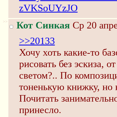
zVKSoUYzJO
>>
Кот Синкая
Ср 20 апре
>>20133
Хочу хоть какие-то ба
рисовать без эскиза, о
светом?.. По композиц
тоненькую книжку, но 
Почитать занимательно
принесло.