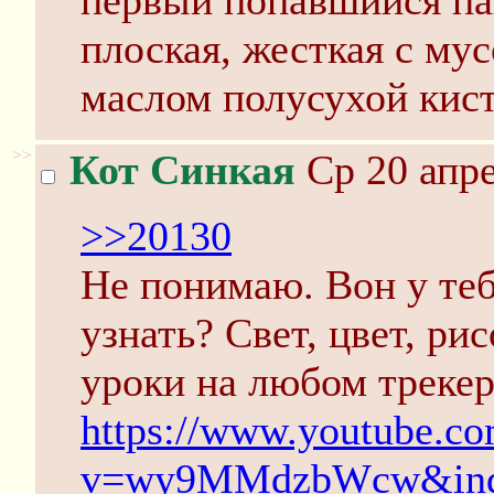
первый попавшийся пак
плоская, жесткая с му
маслом полусухой кист
>>
Кот Синкая
Ср 20 апре
>>20130
Не понимаю. Вон у теб
узнать? Свет, цвет, ри
уроки на любом трекер
https://www.youtube.c
v=wy9MMdzbWcw&ind