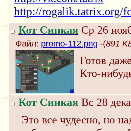
http://rogalik.tatrix.or
>>
Кот Синкая
Ср 26 нояб
Файл:
promo-112.png
-(
891 K
Готов даже
Кто-нибуд
>>
Кот Синкая
Вс 28 дека
Это все чудесно, но на