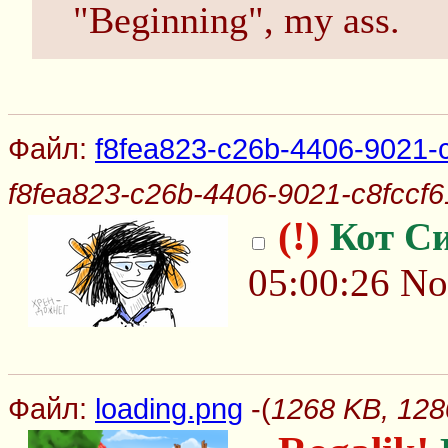
"Beginning", my ass.
Файл:
f8fea823-c26b-4406-9021-c
f8fea823-c26b-4406-9021-c8fccf6
(!)
Кот С
05:00:26
No
Файл:
loading.png
-(
1268 KB, 128