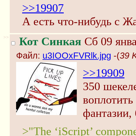
>>19907
А есть что-нибудь с Ж
>>
Кот Синкая
Сб 09 янва
Файл:
u3IOOxFVRlk.jpg
-(
39 
>>19909
350 шекеле
воплотить
фантазии, 
>"The ‘iScript’ compone