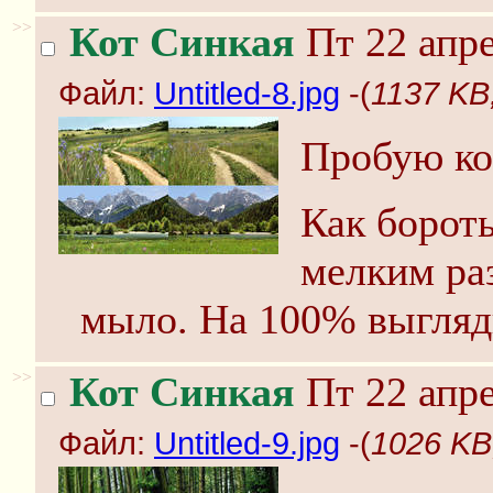
>>
Кот Синкая
Пт 22 апре
Файл:
Untitled-8.jpg
-(
1137 KB,
Пробую коп
Как борот
мелким ра
мыло. На 100% выгляд
>>
Кот Синкая
Пт 22 апре
Файл:
Untitled-9.jpg
-(
1026 KB,