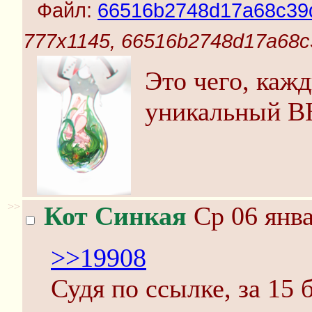
Файл:
66516b2748d17a68c39
777x1145, 66516b2748d17a68c
Это чего, каж
уникальный В
>>
Кот Синкая
Ср 06 янва
>>19908
Судя по ссылке, за 15 