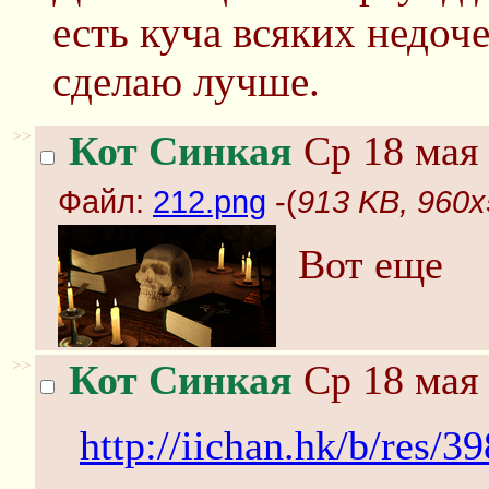
есть куча всяких недоч
сделаю лучше.
>>
Кот Синкая
Ср 18 мая 
Файл:
212.png
-(
913 KB, 960x
Вот еще
>>
Кот Синкая
Ср 18 мая 
http://iichan.hk/b/res/3