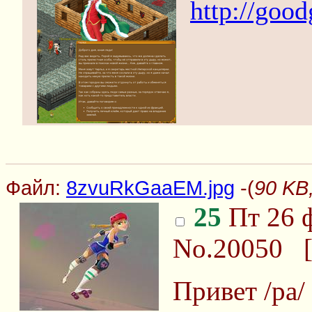
http://goo
Файл:
8zvuRkGaaEM.jpg
-(
90 KB
25
Пт 26 ф
No.20050
Привет /pa/