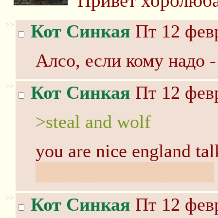
Привет хоролюба
>>
Кот Синкая
Пт 12 февр
Алсо, если кому надо -
>>
Кот Синкая
Пт 12 февр
>steal and wolf
you are nice england tal
heist and wolf тогда уж
>>
Кот Синкая
Пт 12 февр