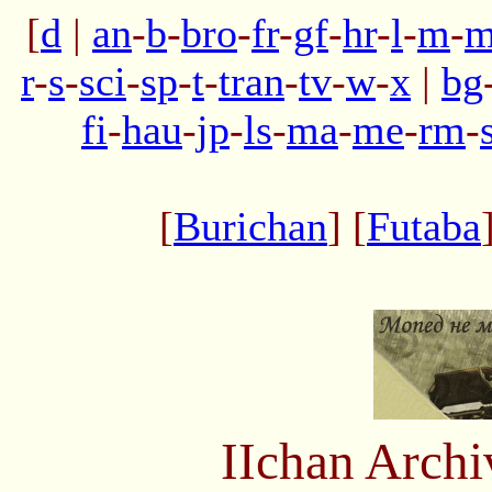
[
d
|
an
-
b
-
bro
-
fr
-
gf
-
hr
-
l
-
m
-
m
r
-
s
-
sci
-
sp
-
t
-
tran
-
tv
-
w
-
x
|
bg
fi
-
hau
-
jp
-
ls
-
ma
-
me
-
rm
-
[
Burichan
] [
Futaba
IIchan Arch