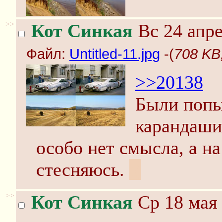
>>
Кот Синкая
Вс 24 апре
Файл:
Untitled-11.jpg
-(
708 KB,
>>20138
Были попы
карандаши
особо нет смысла, а н
стесняюсь.
:(
>>
Кот Синкая
Ср 18 мая 