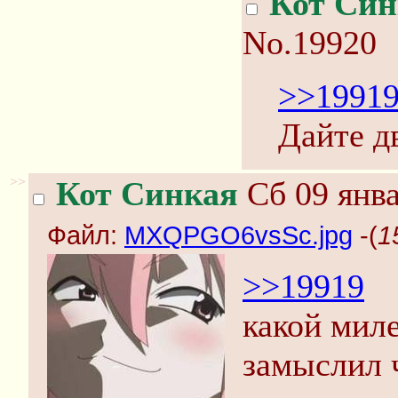
Кот Син
No.19920
>>1991
Дайте д
>>
Кот Синкая
Сб 09 янва
Файл:
MXQPGO6vsSc.jpg
-(
1
>>19919
какой миле
замыслил ч