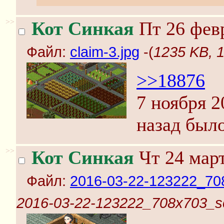
>>
Кот Синкая
Пт 26 февр
Файл:
claim-3.jpg
-(
1235 KB, 1
>>18876
7 ноября 2
назад было
>>
Кот Синкая
Чт 24 март
Файл:
2016-03-22-123222_70
2016-03-22-123222_708x703_sc