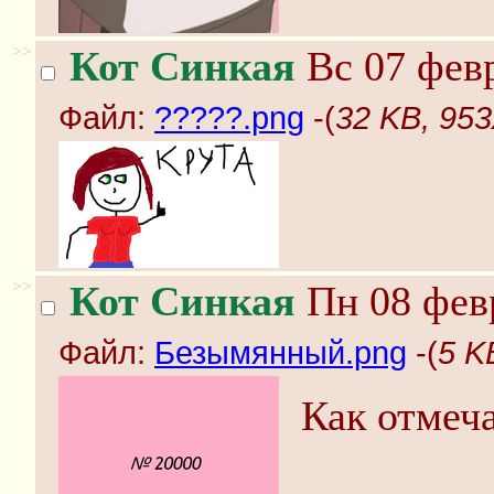
>>
Кот Синкая
Вс 07 февр
Файл:
?????.png
-(
32 KB, 953
>>
Кот Синкая
Пн 08 февр
Файл:
Безымянный.png
-(
5 K
Как отмеч