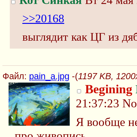
Кот Синкая
Вт 24 мая 
>>20168
выглядит как ЦГ из дя
Файл:
pain_a.jpg
-(
1197 KB, 1200x
Begining
21:37:23
No
Я вообще 
про живопись.