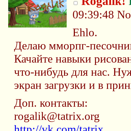
Rogalik!
09:39:48
No
Ehlo.
Делаю мморпг-песочни
Качайте навыки рисова
что-нибудь для нас. Ну
экран загрузки и в при
Доп. контакты:
rogalik@tatrix.org
http://vk.com/tatrix