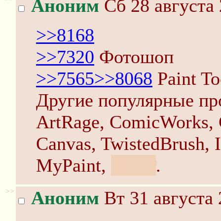
Аноним
Сб 28 августа 
>>8168
>>7320
Фотошоп
>>7565
>>8068
Paint To
Другие популярные пр
ArtRage, ComicWorks, C
Canvas, TwistedBrush, I
MyPaint,
GIMP
.
>>
Аноним
Вт 31 августа 