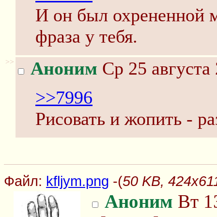
И он был охрененной 
фраза у тебя.
>>
Аноним
Ср 25 августа 
>>7996
Рисовать и жопить - р
Файл:
kfljym.png
-(
50 KB, 424x611
Аноним
Вт 13