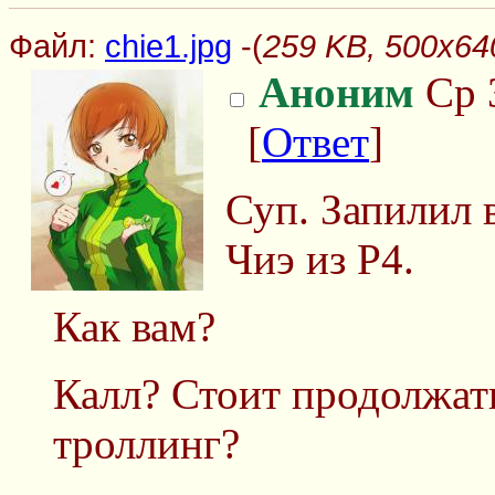
Файл:
chie1.jpg
-(
259 KB, 500x640
Аноним
Ср 
[
Ответ
]
Суп. Запилил в
Чиэ из P4.
Как вам?
Калл? Стоит продолжат
троллинг?