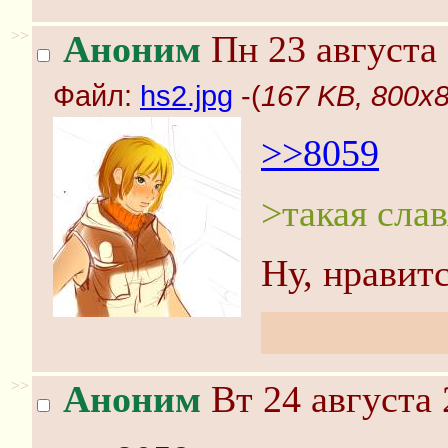
>>
Аноним
Пн 23 августа 
Файл:
hs2.jpg
-(
167 KB, 800x8
>>8059
>такая сла
Ну, нравит
Ох, как же 
>>
Аноним
Вт 24 августа 