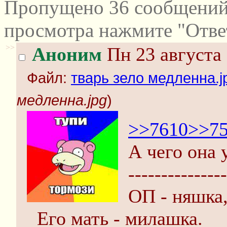
Пропущено 36 сообщений 
просмотра нажмите "Отве
>>
Аноним
Пн 23 августа 
Файл:
тварь зело медленна.j
медленна.jpg
)
>>7610
>>7
А чего она 
---------------
ОП - няшка
Его мать - милашка.