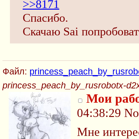
>>8171
Спасибо.
Скачаю Sai попробоват
Файл:
princess_peach_by_rusrobo
princess_peach_by_rusrobotx-d2x
Мои раб
04:38:29
No
Мне интере