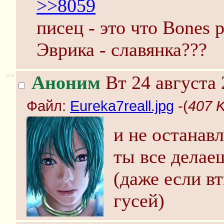
>>8059
писец - это что Bones 
Эврика - славянка???
>>
Аноним
Вт 24 августа 
Файл:
Eureka7reall.jpg
-(
407 K
и не останав
ты все делае
(даже если в
гусей)