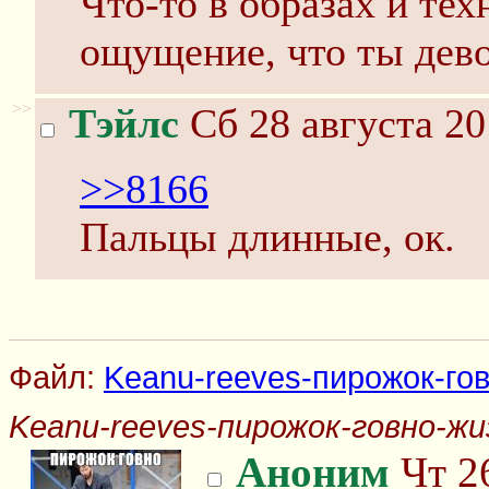
Что-то в образах и тех
ощущение, что ты дево
>>
Тэйлс
Сб 28 августа 20
>>8166
Пальцы длинные, ок.
Файл:
Keanu-reeves-пирожок-гов
Keanu-reeves-пирожок-говно-жи
Аноним
Чт 26