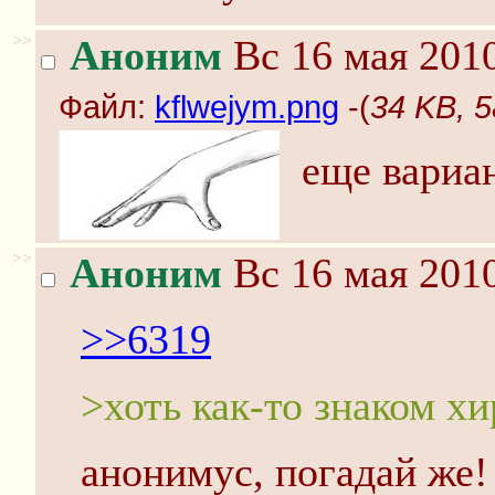
>>
Аноним
Вс 16 мая 2010
Файл:
kflwejym.png
-(
34 KB, 5
еще вариа
>>
Аноним
Вс 16 мая 2010
>>6319
>хоть как-то знаком х
анонимус, погадай же!