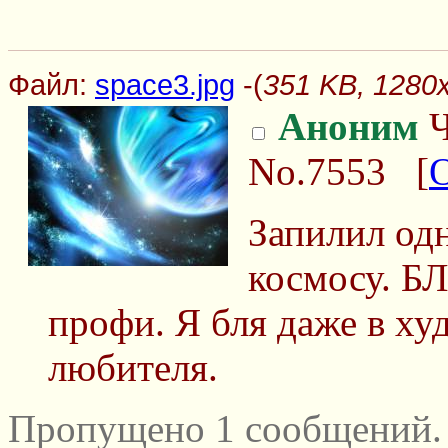
Файл:
space3.jpg
-(
351 KB, 1280x
Аноним
Ч
No.7553
[
Запилил одн
космосу. Б
профи. Я бля даже в ху
любителя.
Пропущено 1 сообщений.