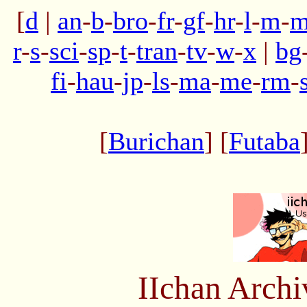
[
d
|
an
-
b
-
bro
-
fr
-
gf
-
hr
-
l
-
m
-
m
r
-
s
-
sci
-
sp
-
t
-
tran
-
tv
-
w
-
x
|
bg
fi
-
hau
-
jp
-
ls
-
ma
-
me
-
rm
-
[
Burichan
] [
Futaba
IIchan Arch