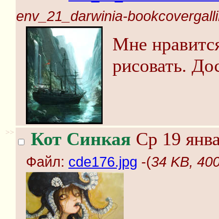
env_21_darwinia-bookcovergalli
Мне нравится
рисовать. До
>>
Кот Синкая
Ср 19 янва
Файл:
cde176.jpg
-(
34 KB, 40