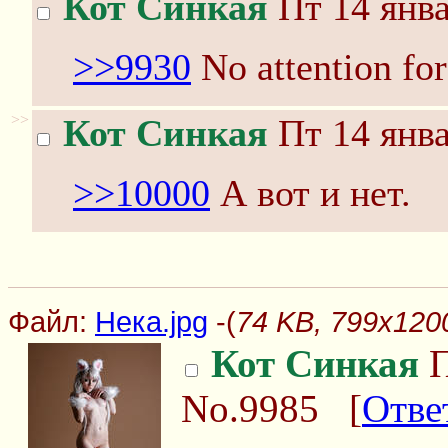
Кот Синкая
Пт 14 янва
>>9930
No attention for
>>
Кот Синкая
Пт 14 янва
>>10000
А вот и нет.
Файл:
Нека.jpg
-(
74 KB, 799x1200
Кот Синкая
П
No.9985
[
Отве