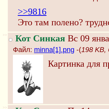
>>9816
Это там полено? трудн
>>
Кот Синкая
Вс 09 янва
Файл:
minna[1].png
-(
198 KB, 
Картинка для п
>>