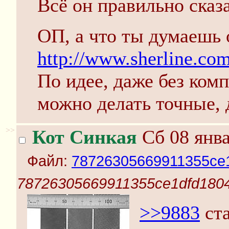
Всё он правильно сказа
ОП, а что ты думаешь 
http://www.sherline.c
По идее, даже без ком
можно делать точные, 
>>
Кот Синкая
Сб 08 янва
Файл:
78726305669911355ce1
78726305669911355ce1dfd1804
>>9883
ста