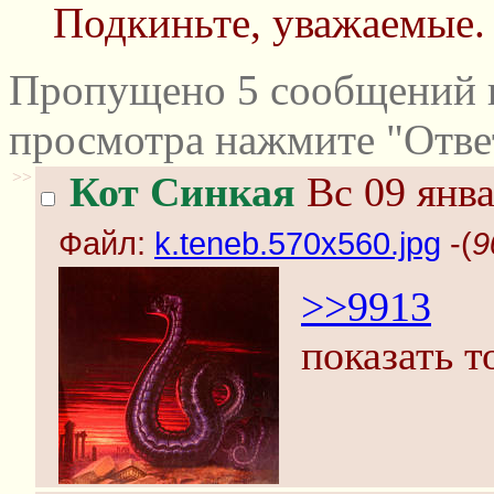
Подкиньте, уважаемые. Я
Пропущено 5 сообщений и
просмотра нажмите "Отве
>>
Кот Синкая
Вс 09 янва
Файл:
k.teneb.570x560.jpg
-(
9
>>9913
показать т