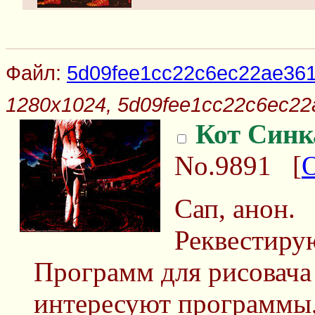
Файл:
5d09fee1cc22c6ec22ae361
1280x1024, 5d09fee1cc22c6ec22
Кот Синк
No.9891
[
Сап, анон.
Реквестирую
Программ для рисовача 
интересуют программы,