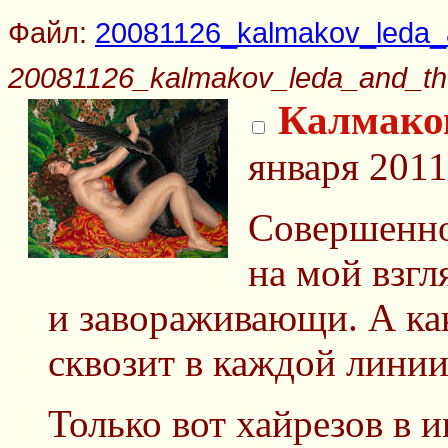
Файл:
20081126_kalmakov_leda_
20081126_kalmakov_leda_and_th
Калмако
января 2011
Совершенн
на мой взгл
и завораживающи. А как
сквозит в каждой линии
Только вот хайрезов в ин