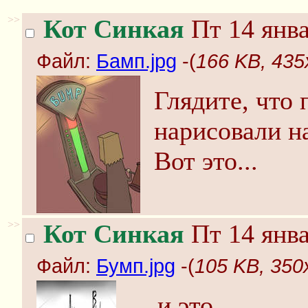
>>
Кот Синкая
Пт 14 янва
Файл:
Бамп.jpg
-(
166 KB, 435
Глядите, что 
нарисовали на
Вот это...
>>
Кот Синкая
Пт 14 янва
Файл:
Бумп.jpg
-(
105 KB, 350
... и это.