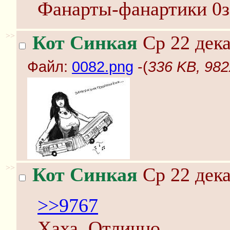
Фанарты-фанартики 0з
>>
Кот Синкая
Ср 22 дека
Файл:
0082.png
-(
336 KB, 982
>>
Кот Синкая
Ср 22 дека
>>9767
Хаха. Отлично.