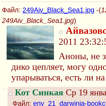
Файл:
249Aiv_Black_Sea1.jpg
-(
1
249Aiv_Black_Sea1.jpg
)
Айвазов
2011 23:32:
Аноны, не 
дико цепляет, могу одн
упарываться, есть ли н
>>
Кот Синкая
Ср 19 янва
Файл:
env_21_darwinia-bookco