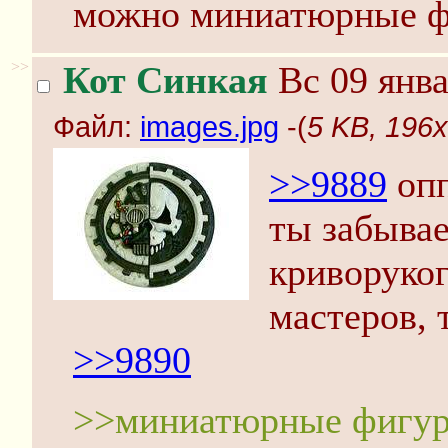
можно миниатюрные фи
>>
Кот Синкая
Вс 09 янва
Файл:
images.jpg
-(
5 KB, 196x
>>9889
опп
ты забывае
криворуког
мастеров, 
>>9890
>>миниатюрные фигур