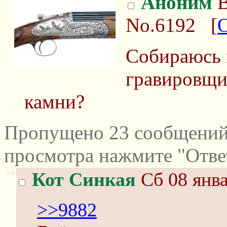
Аноним
В
No.6192
[
Собираюсь в
гравировщи
камни?
Пропущено 23 сообщений 
просмотра нажмите "Отве
>>
Кот Синкая
Сб 08 янва
>>9882