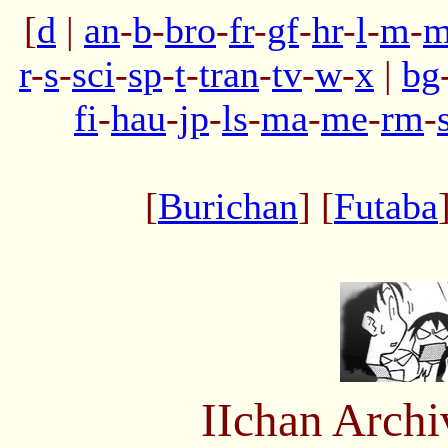
[
d
|
an
-
b
-
bro
-
fr
-
gf
-
hr
-
l
-
m
-
m
r
-
s
-
sci
-
sp
-
t
-
tran
-
tv
-
w
-
x
|
bg
fi
-
hau
-
jp
-
ls
-
ma
-
me
-
rm
-
[
Burichan
] [
Futaba
IIchan Arch