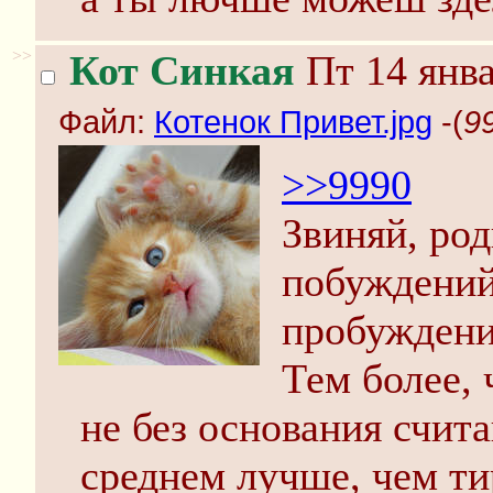
>>
Кот Синкая
Пт 14 янва
Файл:
Котенок Привет.jpg
-(
9
>>9990
Звиняй, род
побуждений
пробуждения
Тем более, 
не без основания счит
среднем лучше, чем ти