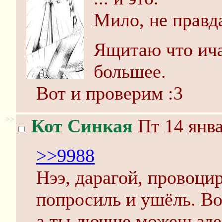
Мило, не правд
Ящитаю что ича
большее.
Вот и проверим :3
>>
Кот Синкая
Пт 14 янва
>>9988
Нээ, дарагой, провоци
попросиль и ушёль. Вот
а ты лючше можеш здел