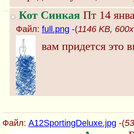
>>
Кот Синкая
Пт 14 янва
Файл:
full.png
-(
1146 KB, 600x1
вам придется это в
Файл:
A12SportingDeluxe.jpg
-(
53