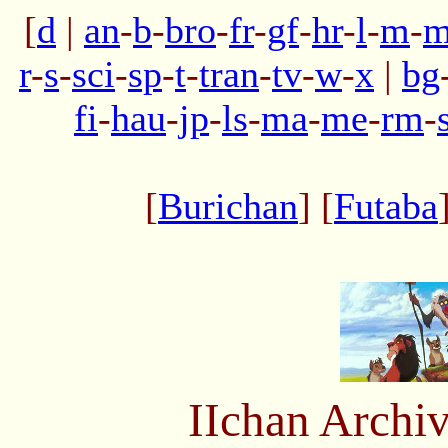
[
d
|
an
-
b
-
bro
-
fr
-
gf
-
hr
-
l
-
m
-
m
r
-
s
-
sci
-
sp
-
t
-
tran
-
tv
-
w
-
x
|
bg
fi
-
hau
-
jp
-
ls
-
ma
-
me
-
rm
-
[
Burichan
] [
Futaba
IIchan Archi