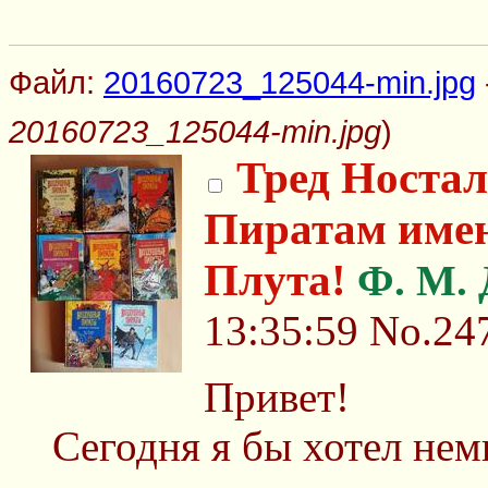
Файл:
20160723_125044-min.jpg
20160723_125044-min.jpg
)
Тред Носта
Пиратам имен
Плута!
Ф. М. 
13:35:59
No.24
Привет!
Сегодня я бы хотел нем