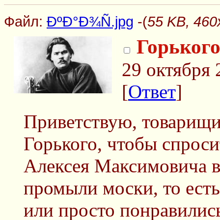
Файл:
ÐºÐ°Ð¾Ñ.jpg
-(
55 KB, 460
Горького
29 октября 
[
Ответ
]
Приветствую, товарищи
Горького, чтобы спроси
Алексея Максимовича в
промыли моски, то ест
или просто понравилис