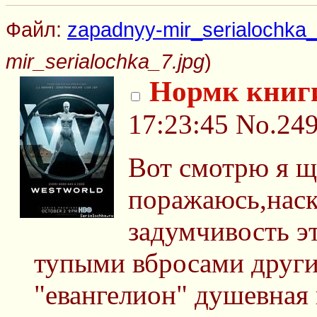
Файл:
zapadnyy-mir_serialochka_
mir_serialochka_7.jpg
)
Нормк книг
17:23:45
No.24
Вот смотрю я щ
поражаюсь,наск
задумчивость э
тупыми вбросами други
"евангелион" душевная 