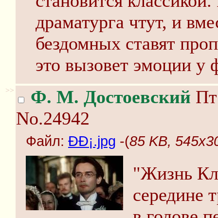
становится классикой.
драматурга чтут, и вме
бездомных ставят проп
это вызовет эмоции у 
>>
Ф. М. Достоевский
Пт 
No.24942
Файл:
ÐÐ¡.jpg
-(
85 KB, 545x30
"Жизнь Кл
середине т
в голове 