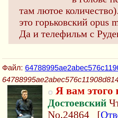
там лютое количество).
это горьковский opus 
Да и телефильм с Руд
Файл:
64788995ae2abec576c119
64788995ae2abec576c11908d814
Я вам этого 
Достоевский
Чт
No.24864
[
Отв