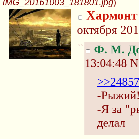
IMG_20161003_181801.jpg
)
Хармонт
октября 201
>>
Ф. М. Д
13:04:48
N
>>2485
-Рыжий
-Я за "
делал