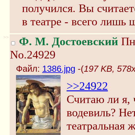
получился. Вы считает
в театре - всего лишь
>>
Ф. М. Достоевский
Пн 
No.24929
Файл:
1386.jpg
-(
197 KB, 578x
>>24922
Считаю ли я,
водевиль? Нет
театральная 