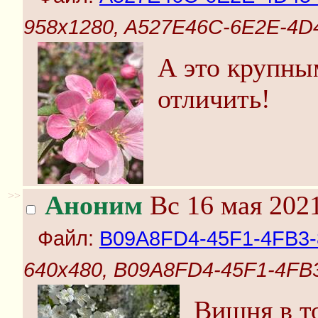
958x1280, A527E46C-6E2E-4D
А это крупны
отличить!
>>
Аноним
Вс 16 мая 2021
Файл:
B09A8FD4-45F1-4FB3-
640x480, B09A8FD4-45F1-4FB
Вишня в то