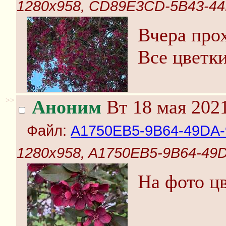
1280x958, CD89E3CD-5B43-4
Вчера про
Все цветки
>>
Аноним
Вт 18 мая 2021
Файл:
A1750EB5-9B64-49DA
1280x958, A1750EB5-9B64-49
На фото цв