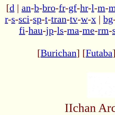
[
d
|
an
-
b
-
bro
-
fr
-
gf
-
hr
-
l
-
m
-
m
r
-
s
-
sci
-
sp
-
t
-
tran
-
tv
-
w
-
x
|
bg
fi
-
hau
-
jp
-
ls
-
ma
-
me
-
rm
-
[
Burichan
] [
Futaba
IIchan Ar