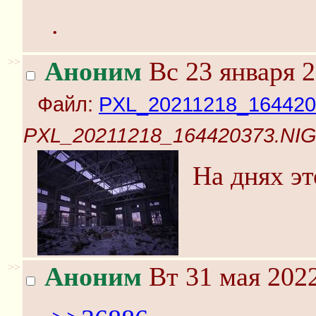
.
>>
Аноним
Вс 23 января 2
Файл:
PXL_20211218_164420
PXL_20211218_164420373.NIG
На днях эт
>>
Аноним
Вт 31 мая 2022