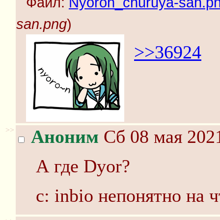
Файл:
Nyoron_churuya-san.p
san.png
)
>>36924
>>
Аноним
Сб 08 мая 2021
А где Dyor?
c: inbio непонятно на 