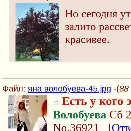
Но сегодня ут
залито рассв
красивее.
Файл:
яна волобуева-45.jpg
-(
88
Есть у кого
Волобуева
Сб 2
No.36921
[
Отв