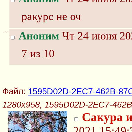
ракурс не оч
>>
Аноним
Чт 24 июня 20
7 из 10
Файл:
1595D02D-2EC7-462B-87
1280x958, 1595D02D-2EC7-462
Сакура и
2021 15:49: