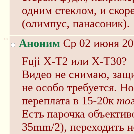
одним стеклом, и скор
(олимпус, панасоник).
>>
Аноним
Ср 02 июня 20
Fuji X-T2 или X-T30?
Видео не снимаю, защи
не особо требуется. Н
переплата в 15-20к
то
Есть парочка объективо
35mm/2), переходить н