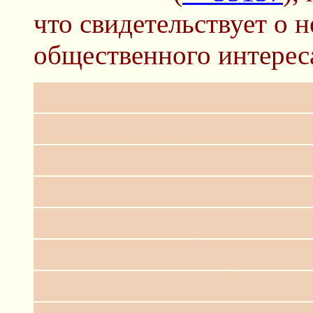
что свидетельствует о 
общественного интереса
Напоминаю, что за знан
ещё в тюрьму не сажают
гуглом, несмотря на ус
до сих пор не относитс
порицаемых деяний. Чт
ссылается собеседник, 
Отсюда мораль: гугли п