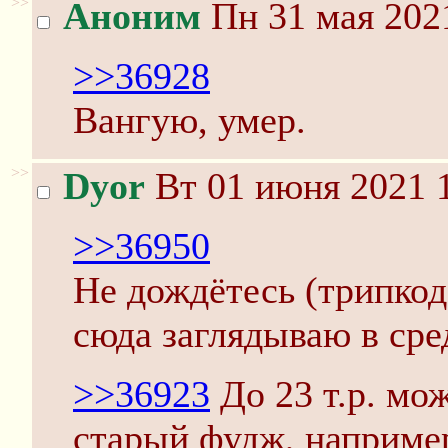
>>
Аноним
Пн 31 мая 2021
>>36928
Вангую, умер.
>>
Dyor
Вт 01 июня 2021 1
>>36950
Не дождётесь (трипкод
сюда заглядываю в сре
>>36923
До 23 т.р. мож
старый фудж, наприме