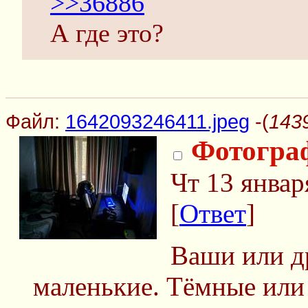
>>36886
А где это?
Файл:
1642093246411.jpeg
-(
143
Фотогра
Чт 13 январ
[
Ответ
]
Ваши или д
маленькие. Тёмные или 