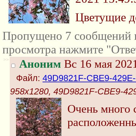
Цветущие де
Пропущено 7 сообщений и
просмотра нажмите "Отве
>>
Аноним
Вс 16 мая 2021
Файл:
49D9821F-CBE9-429E
958x1280, 49D9821F-CBE9-42
Очень много с
расположенны