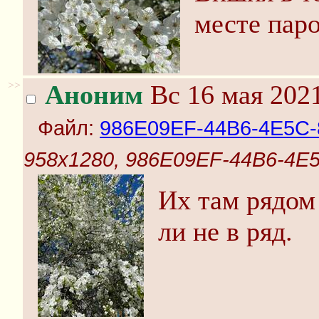
месте паро
>>
Аноним
Вс 16 мая 2021
Файл:
986E09EF-44B6-4E5C-
958x1280, 986E09EF-44B6-4E
Их там рядом 
ли не в ряд.