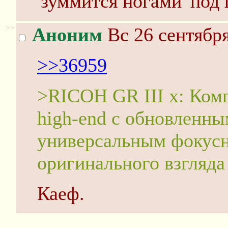
'зуммится ногами' под 
>>
Аноним
Вс 26 сентября
>>36959
>RICOH GR III x: Комп
high-end с обновленны
универсальным фокусн
оригинального взгляда
Каеф.