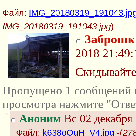
Файл:
IMG_20180319_191043.jp
IMG_20180319_191043.jpg
)
Заброшк
2018 21:49:
Скидывайте
Пропущено 1 сообщений и
просмотра нажмите "Отве
>>
Аноним
Вс 02 декабря 
Файл:
k638oQuH_V4.jpg
-(
27