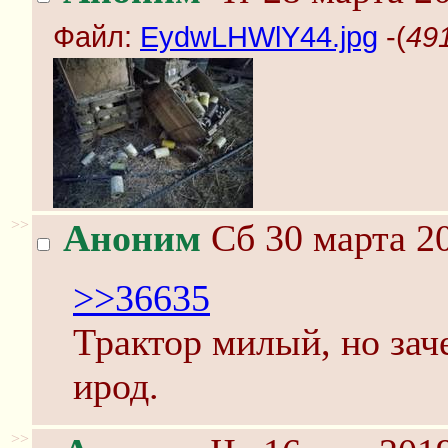
Файл:
EydwLHWlY44.jpg
-(
49
>>
Аноним
Сб 30 марта 20
>>36635
Трактор милый, но зач
ирод.
>>