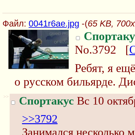
Файл:
0041r6ae.jpg
-(
65 KB, 700x
Спортаку
No.3792
[
Ребят, я ещ
о русском бильярде. Дис
>>
Спортакус
Вс 10 октяб
>>3792
Занимался несколько ме