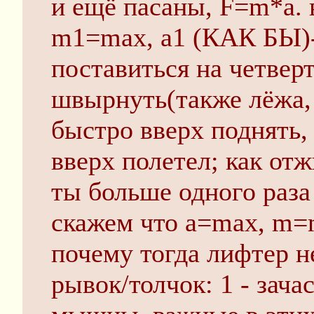
и ещё пасаны, F=m*a. 
m1=max, a1 (КАК БЫ)-
поставиться на четвер
швырнуть(также лёжа,
быстро вверх поднять,
вверх полетел; как от
ты больше одного раза
скажем что a=max, m=
почему тогда лифтер н
рывок/толчок: 1 - зач