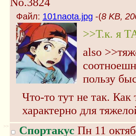
No.3824
Файл:
101naota.jpg
-(
8 KB, 20
>>Т.к. я Т
also >>тя
соотноешн
пользу бы
Что-то тут не так. Как
характерно для тяжело
>>
Спортакус
Пн 11 октяб