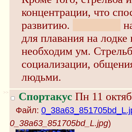
концентрации, что спо
развитию.
Бутанская
на
для плавания на лодке 
необходим ум. Стрельб
социализации, общения
людьми.
>>
Спортакус
Пн 11 октяб
Файл:
0_38a63_851705bd_L.j
0_38a63_851705bd_L.jpg
)