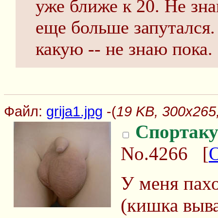
уже ближе к 20. Не зна
еще больше запутался. 
какую -- не знаю пока.
Файл:
grija1.jpg
-(
19 KB, 300x265, 
Спортаку
No.4266
[
У меня пах
(кишка выва