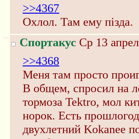
>>4367
Охлол. Там ему пiзда.
>>
Спортакус
Ср 13 апрел
>>4368
Меня там просто прои
В общем, спросил на л
тормоза Tektro, мол к
норок. Есть прошлогодн
двухлетний Kokanee по