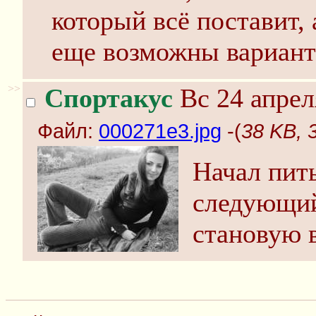
который всё поставит, 
еще возможны вариант
>>
Спортакус
Вс 24 апрел
Файл:
000271e3.jpg
-(
38 KB, 
Начал пит
следующий
становую в