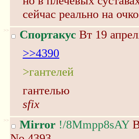
но в плечевых сустава
сейчас реально на очко
>>
Спортакус
Вт 19 апрел
>>4390
>гантелей
гантелью
sfix
>>
Mirror
!/8Mmpp8sAY
В
No.4393