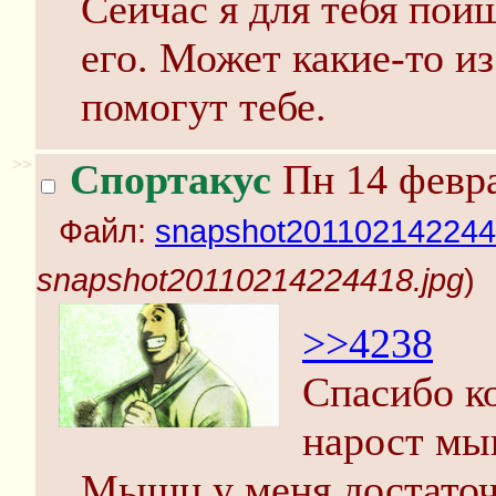
Сейчас я для тебя пои
его. Может какие-то и
помогут тебе.
>>
Спортакус
Пн 14 февра
Файл:
snapshot201102142244
snapshot20110214224418.jpg
)
>>4238
Спасибо ко
нарост мы
Мышц у меня достаточ