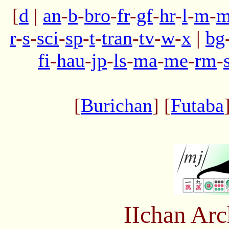
[
d
|
an
-
b
-
bro
-
fr
-
gf
-
hr
-
l
-
m
-
m
r
-
s
-
sci
-
sp
-
t
-
tran
-
tv
-
w
-
x
|
bg
fi
-
hau
-
jp
-
ls
-
ma
-
me
-
rm
-
[
Burichan
] [
Futaba
IIchan Ar