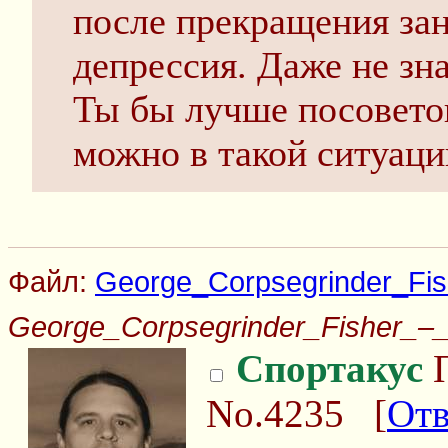
после прекращения зан
депрессия. Даже не зна
Ты бы лучше посовето
можно в такой ситуаци
Файл:
George_Corpsegrinder_Fi
George_Corpsegrinder_Fisher_–
Спортакус
П
No.4235
[
Отв