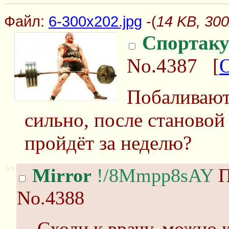
Файл:
6-300x202.jpg
-(
14 KB, 300
Спортаку
No.4387
[
Побаливают
сильно, после становой
пройдёт за неделю?
>>
Mirror
!/8Mmpp8sAY
П
No.4388
Сходи к врачу, можно 