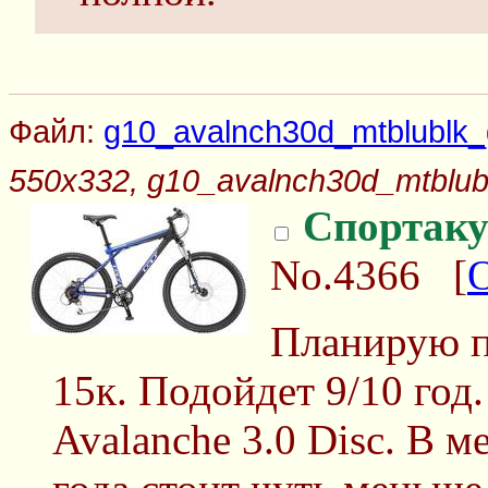
Файл:
g10_avalnch30d_mtblublk
550x332, g10_avalnch30d_mtblu
Спортаку
No.4366
[
Планирую п
15к. Подойдет 9/10 год
Avalanche 3.0 Disc. В 