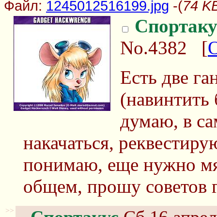
Файл:
1245012516199.jpg
-(
74 K
Спортаку
No.4382
[
Есть две га
(навинтить 
думаю, в са
накачаться, реквестиру
понимаю, еще нужно м
общем, прошу советов 
>>