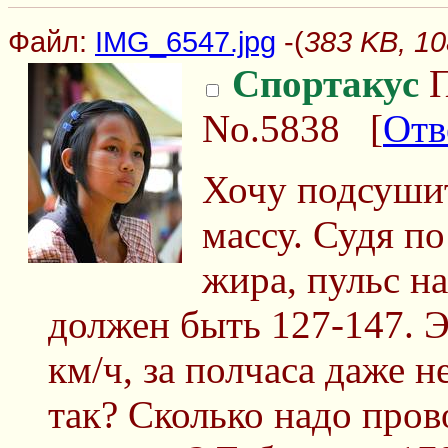
Файл:
IMG_6547.jpg
-(
383 KB, 1
Спортакус
П
No.5838
[
Отв
Хочу подсуши
массу. Судя п
жира, пульс н
должен быть 127-147. Э
км/ч, за полчаса даже н
так? Сколько надо пров