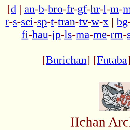
[
d
|
an
-
b
-
bro
-
fr
-
gf
-
hr
-
l
-
m
-
m
r
-
s
-
sci
-
sp
-
t
-
tran
-
tv
-
w
-
x
|
bg
fi
-
hau
-
jp
-
ls
-
ma
-
me
-
rm
-
[
Burichan
] [
Futaba
IIchan Ar