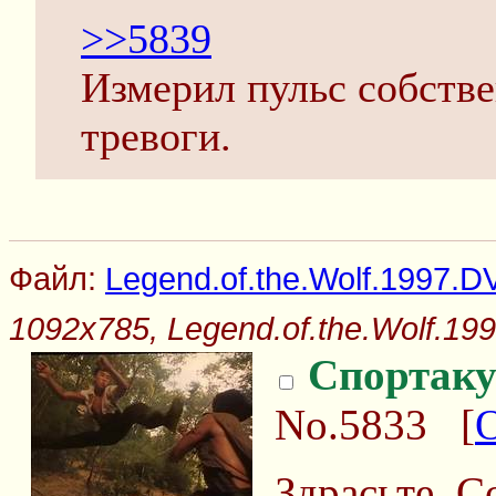
>>5839
Измерил пульс собств
тревоги.
Файл:
Legend.of.the.Wolf.1997.DV
1092x785, Legend.of.the.Wolf.199
Спортаку
No.5833
[
Здрасьте. С