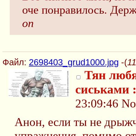
оче понравилось. Держ
оп
Файл:
2698403_grud1000.jpg
-(
11
Тян люб
сиськами 
23:09:46
No
Анон, если ты не дрыжч
упражнения, помимо о