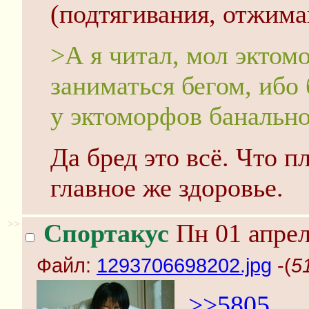
(подтягивания, отжиман
>А я читал, мол эктом
заниматься бегом, ибо
у эктоморфов банально
Да бред это всё. Что п
главное же здоровье.
>>
Спортакус
Пн 01 апрел
Файл:
1293706698202.jpg
-(
5
>>5805