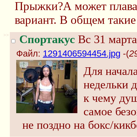
Прыжки?А может плава
вариант. В общем такие
>>
Спортакус
Вс 31 марта
Файл:
1291406594454.jpg
-(
2
Для начал
недельки д
к чему душ
самое безо
не поздно на бокс/кик