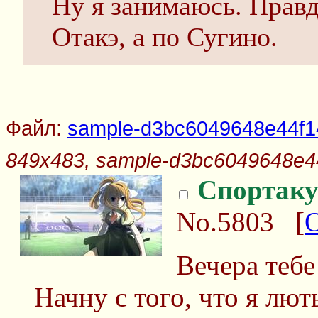
Ну я занимаюсь. Правда
Отакэ, а по Сугино.
Файл:
sample-d3bc6049648e44f1
849x483, sample-d3bc6049648e44
Спортаку
No.5803
[
Вечера тебе
Начну с того, что я лют