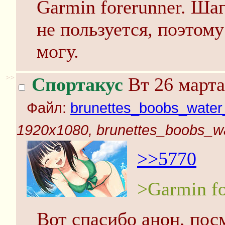
Garmin forerunner. Ша
не пользуется, поэтому
могу.
>>
Спортакус
Вт 26 марта
Файл:
brunettes_boobs_water_t
1920x1080, brunettes_boobs_wat
>>5770
>Garmin fo
Вот спасибо анон, пос