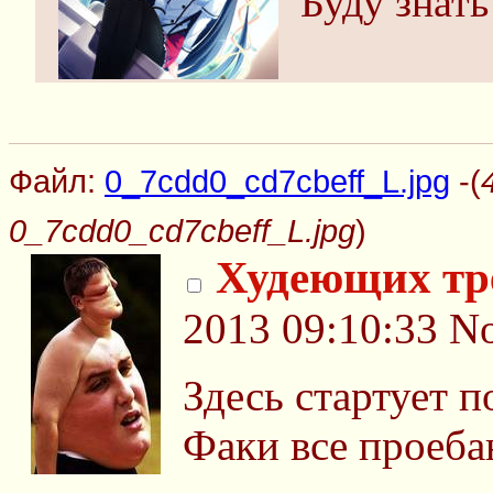
Буду знать
Файл:
0_7cdd0_cd7cbeff_L.jpg
-(
0_7cdd0_cd7cbeff_L.jpg
)
Худеющих тр
2013 09:10:33
No
Здесь стартует п
Факи все проебан