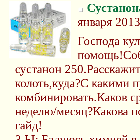
Сустанон
января 2013
Господа ку
помощь!Соб
сустанон 250.Расскажит
колоть,куда?С какими 
комбинировать.Каков ср
неделю/месяц?Какова 
гайд!
З.Ы: Балуюсь химией в 