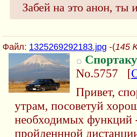
Забей на это анон, ты 
Файл:
1325269292183.jpg
-(
145 
Спортаку
No.5757
[
Привет, спо
утрам, посоветуй хоро
необходимых функций -
пройденнной дистанции