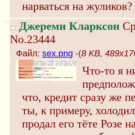
нарваться на жуликов?
>>
Джереми Кларксон
Ср
No.23444
Файл:
sex.png
-(
8 KB, 489x17
Что-то я н
предполож
что, кредит сразу же п
ты, к примеру, холодил
продал его тёте Розе н