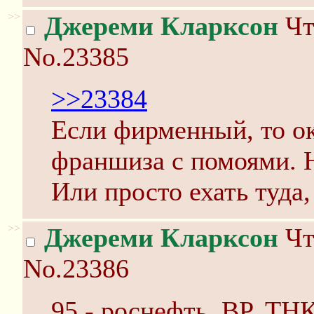
>>
Джереми Кларксон
Чт
No.23385
>>23384
Если фирменный, то ок
франшиза с помоями. Н
Или просто ехать туда,
>>
Джереми Кларксон
Чт
No.23386
95 - роснефть, BP, ТНК