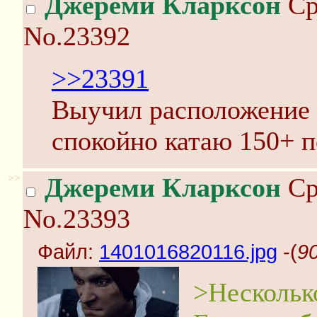
Джереми Кларксон
Ср
No.23392
>>23391
Выучил расположение 
спокойно катаю 150+ п
>>
Джереми Кларксон
Ср
No.23393
Файл:
1401016820116.jpg
-(
9
>Несколько