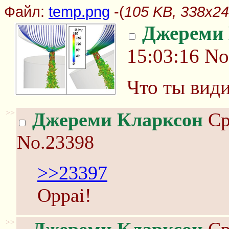
Файл:
temp.png
-(
105 KB, 338x24
Джереми
15:03:16
No
Что ты вид
>>
Джереми Кларксон
Ср
No.23398
>>23397
Oppai!
>>