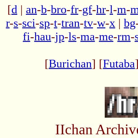
[
d
|
an
-
b
-
bro
-
fr
-
gf
-
hr
-
l
-
m
-
m
r
-
s
-
sci
-
sp
-
t
-
tran
-
tv
-
w
-
x
|
bg
fi
-
hau
-
jp
-
ls
-
ma
-
me
-
rm
-
[
Burichan
] [
Futaba
IIchan Archi