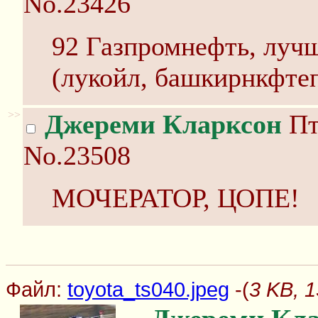
No.23426
92 Газпромнефть, лучш
(лукойл, башкирнкфтеп
>>
Джереми Кларксон
Пт
No.23508
МОЧЕРАТОР, ЦОПЕ!
Файл:
toyota_ts040.jpeg
-(
3 KB, 1