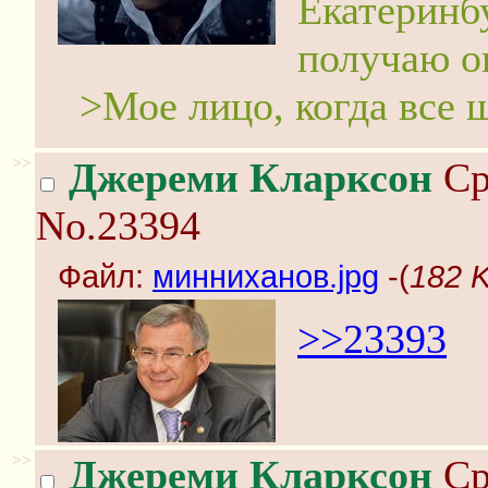
Екатеринб
получаю о
>Мое лицо, когда все 
>>
Джереми Кларксон
Ср
No.23394
Файл:
минниханов.jpg
-(
182 K
>>23393
>>
Джереми Кларксон
Ср