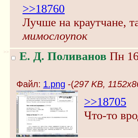
>>18760
Лучше на краутчане, т
мимослоупок
>>
Е. Д. Поливанов
Пн 16
Файл:
1.png
-(
297 KB, 1152x8
>>18705
Что-то вро