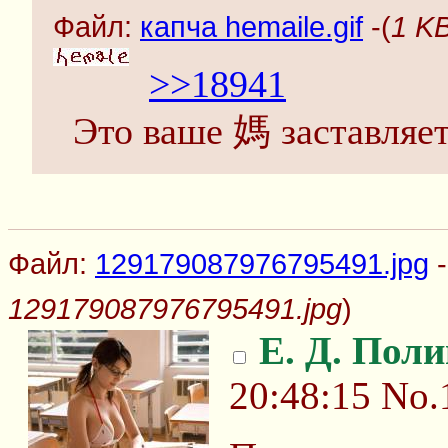
Файл:
капча hemaile.gif
-(
1 KB
>>18941
Это ваше 媽 заставляе
Файл:
129179087976795491.jpg
-
129179087976795491.jpg
)
Е. Д. Пол
20:48:15
No.