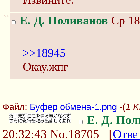
>>
Е. Д. Поливанов
Ср 18
>>18945
Окау.жпг
Файл:
Буфер обмена-1.png
-(
1 K
Е. Д. По
20:32:43
No.18705
[
Отве