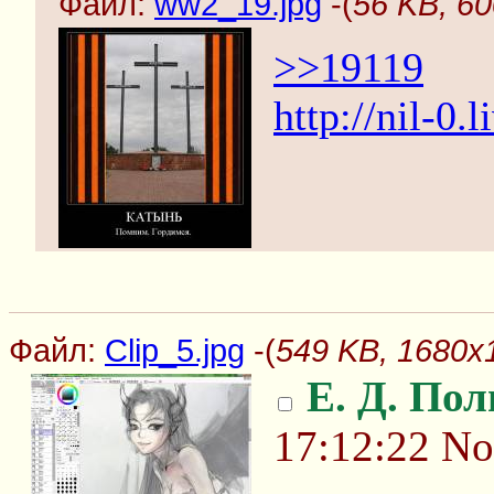
Файл:
ww2_19.jpg
-(
56 KB, 6
>>19119
http://nil-0
Файл:
Clip_5.jpg
-(
549 KB, 1680x1
Е. Д. По
17:12:22
No