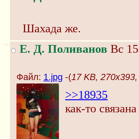
Шахада же.
>>
Е. Д. Поливанов
Вс 15
Файл:
1.jpg
-(
17 KB, 270x393, 
>>18935
как-то связан