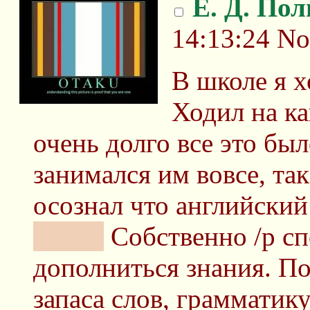
Е. Д. По
14:13:24
No
В школе я х
Ходил на ка
очень долго все это был
занимался им вовсе, так
осознал что английски
ансаб.
Собственно /р сп
дополниться знания. По
запаса слов, грамматик