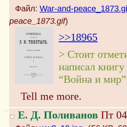
Файл:
War-and-peace_1873.gi
peace_1873.gif
)
>>18965
> Стоит отмети
написал книгу 
“Война и мир”
Tell me more.
>>
Е. Д. Поливанов
Пт 04