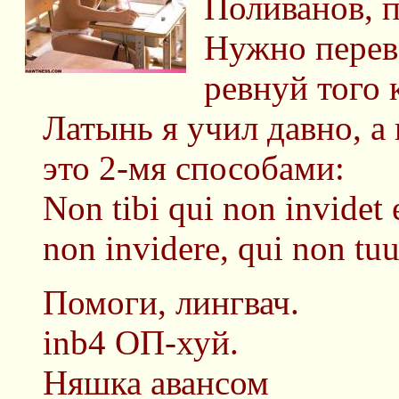
Поливанов, п
Нужно переве
ревнуй того 
Латынь я учил давно, а
это 2-мя способами:
Non tibi qui non invidet e
non invidere, qui non tuu
Помоги, лингвач.
inb4 ОП-хуй.
Няшка авансом