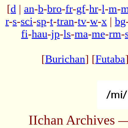
[
d
|
an
-
b
-
bro
-
fr
-
gf
-
hr
-
l
-
m
-
m
r
-
s
-
sci
-
sp
-
t
-
tran
-
tv
-
w
-
x
|
bg
fi
-
hau
-
jp
-
ls
-
ma
-
me
-
rm
-
[
Burichan
] [
Futaba
IIchan Archives