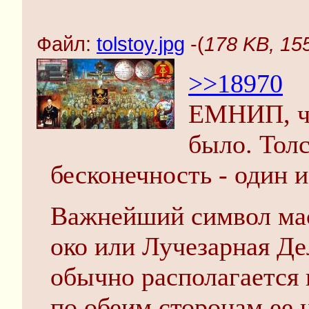
Файл:
tolstoy.jpg
-(
178 KB, 155
>>18970
ЕМНИП, чт
было. Тол
бесконечность - один 
Важнейший символ мас
око или Лучезарная Де
обычно располагается 
по обеим сторонам ее 