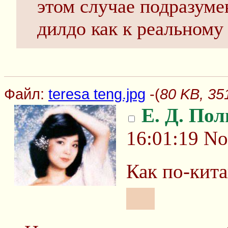
этом случае подразуме
дилдо как к реальному 
Файл:
teresa teng.jpg
-(
80 KB, 351
Е. Д. По
16:01:19
No
Как по-кита
足?