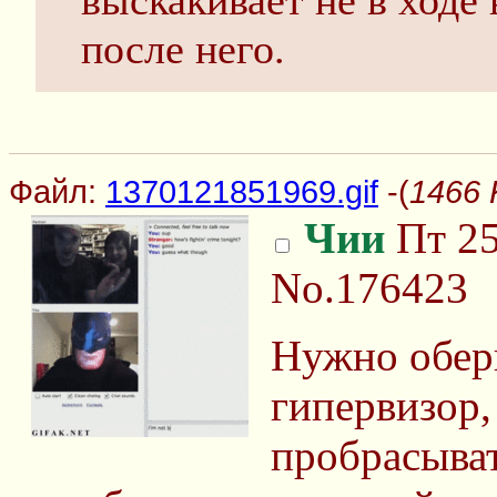
выскакивает не в ходе 
после него.
Файл:
1370121851969.gif
-(
1466 
Чии
Пт 25
No.176423
Нужно обер
гипервизор,
пробрасыват