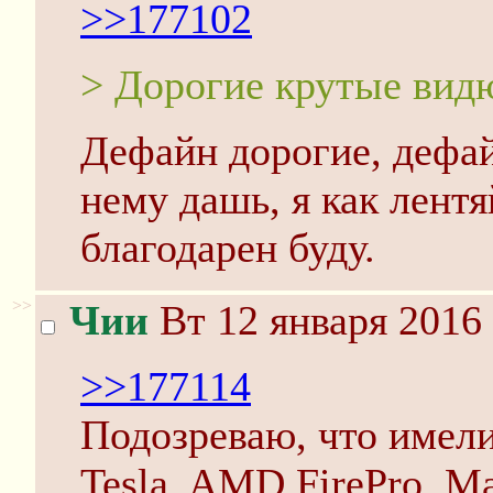
>>177102
> Дорогие крутые вид
Дефайн дорогие, дефай
нему дашь, я как лент
благодарен буду.
>>
Чии
Вт 12 января 2016 
>>177114
Подозреваю, что имели
Tesla, AMD FirePro, Ma