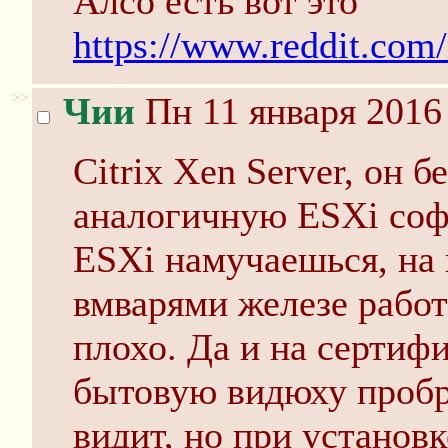
Алсо есть вот это
https://www.reddit.com
>>
Чии
Пн 11 января 2016
Citrix Хеn Server, он 
аналогичную ESXi соф
ESXi намучаешься, на
вмварями железе работа
плохо. Да и на серти
бытовую видюху пробро
видит, но при установ