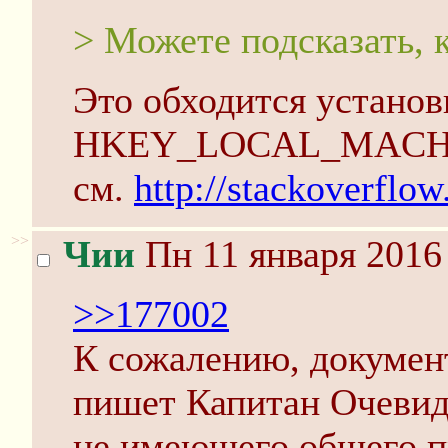
> Можете подсказать, 
Это обходится установ
HKEY_LOCAL_MACHINE\
см.
http://stackoverfl
>>
Чии
Пн 11 января 2016
>>177002
К сожалению, докуме
пишет Капитан Очевидн
не имеющего общего пр