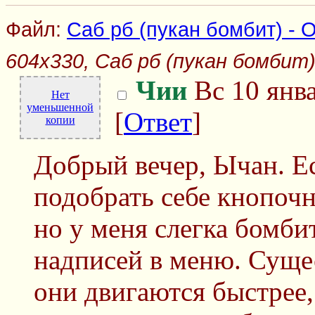
Файл:
Саб рб (пукан бомбит) - Об
604x330, Саб рб (пукан бомбит) -
Чии
Вс 10 янва
Нет
уменьшенной
[
Ответ
]
копии
Добрый вечер, Ычан. Ес
подобрать себе кнопочн
но у меня слегка бомби
надписей в меню. Суще
они двигаются быстрее