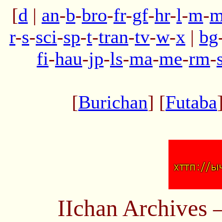
[
d
|
an
-
b
-
bro
-
fr
-
gf
-
hr
-
l
-
m
-
m
r
-
s
-
sci
-
sp
-
t
-
tran
-
tv
-
w
-
x
|
bg
fi
-
hau
-
jp
-
ls
-
ma
-
me
-
rm
-
[
Burichan
] [
Futaba
IIchan Archives