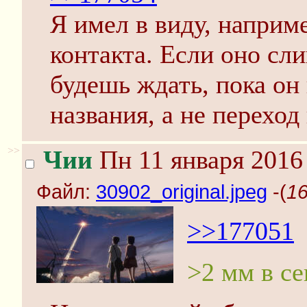
Я имел в виду, наприме
контакта. Если оно сл
будешь ждать, пока он
названия, а не переход
>>
Чии
Пн 11 января 2016
Файл:
30902_original.jpeg
-(
16
>>177051
>2 мм в с