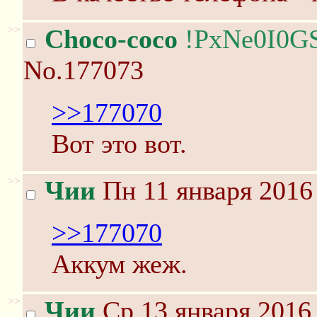
>>
Choco-coco
!PxNe0I0G
No.177073
>>177070
Вот это вот.
>>
Чии
Пн 11 января 2016
>>177070
Аккум жеж.
>>
Чии
Ср 13 января 2016 