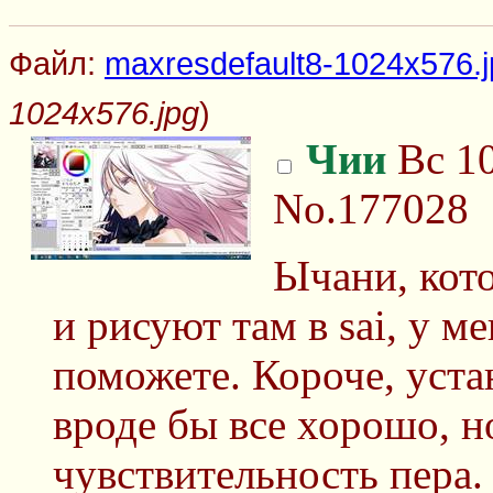
Файл:
maxresdefault8-1024x576.j
1024x576.jpg
)
Чии
Вс 10
No.177028
Ычани, кот
и рисуют там в sai, у м
поможете. Короче, устан
вроде бы все хорошо, н
чувствительность пера.