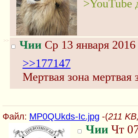
>YouTube 
>>
Чии
Ср 13 января 2016 
>>177147
Мертвая зона мертвая з
Файл:
MP0QUkds-Ic.jpg
-(
211 KB
Чии
Чт 07