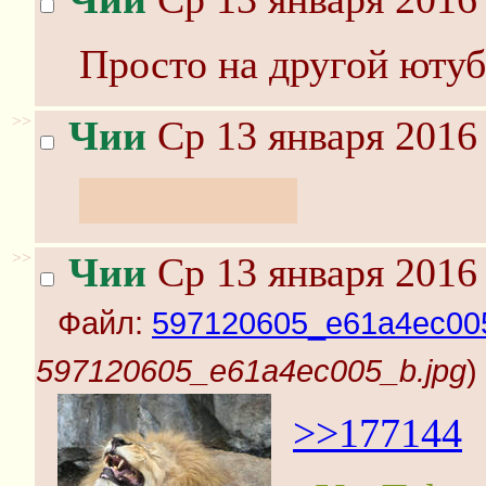
Просто на другой ютуб
>>
Чии
Ср 13 января 2016 
БЕ3NOГNM
>>
Чии
Ср 13 января 2016 
Файл:
597120605_e61a4ec005
597120605_e61a4ec005_b.jpg
)
>>177144