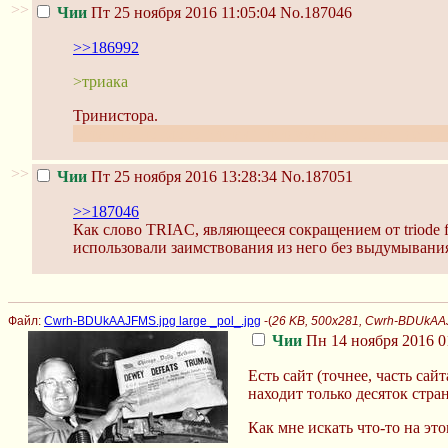
>>
Чии
Пт 25 ноября 2016 11:05:04
No.187046
>>186992
>триака
Тринистора.
Странно, но слово "триак" придумали в совке, где по
>>
Чии
Пт 25 ноября 2016 13:28:34
No.187051
>>187046
Как слово TRIAC, являющееся сокращением от triode fo
использовали заимствования из него без выдумывани
Файл:
Cwrh-BDUkAAJFMS.jpg large _pol_.jpg
-(
26 KB, 500x281, Cwrh-BDUkAAJ
Чии
Пн 14 ноября 2016 0
Есть сайт (точнее, часть сай
находит только десяток стран
Как мне искать что-то на эт