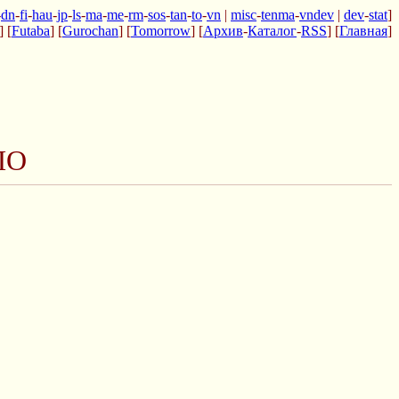
-
dn
-
fi
-
hau
-
jp
-
ls
-
ma
-
me
-
rm
-
sos
-
tan
-
to
-
vn
|
misc
-
tenma
-
vndev
|
dev
-
stat
]
] [
Futaba
] [
Gurochan
] [
Tomorrow
] [
Архив
-
Каталог
-
RSS
] [
Главная
]
ПО