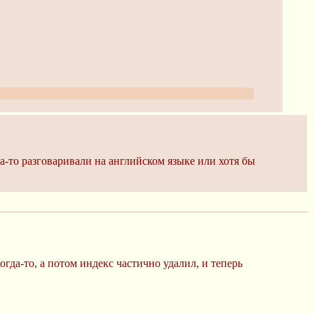
 оно успешно перекочевало на Запад и прижилось там.
гда-то разговаривали на английском языке или хотя бы
когда-то, а потом индекс частично удалил, и теперь