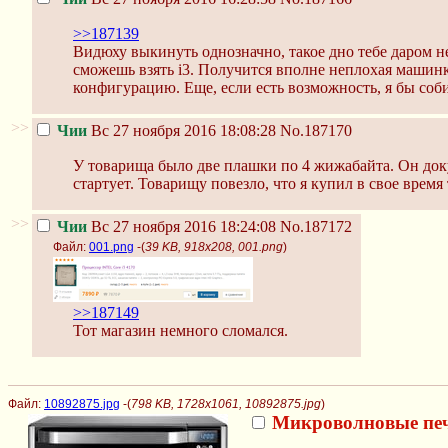
>>187139
Видюху выкинуть однозначно, такое дно тебе даром н
сможешь взять i3. Получится вполне неплохая машин
конфигурацию. Еще, если есть возможность, я бы соби
>>
Чии
Вс 27 ноября 2016 18:08:28
No.187170
У товарища было две плашки по 4 жижабайта. Он доку
стартует. Товарищу повезло, что я купил в свое врем
>>
Чии
Вс 27 ноября 2016 18:24:08
No.187172
Файл:
001.png
-(
39 KB, 918x208, 001.png
)
>>187149
Тот магазин немного сломался.
Файл:
10892875.jpg
-(
798 KB, 1728x1061, 10892875.jpg
)
Микроволновые пе