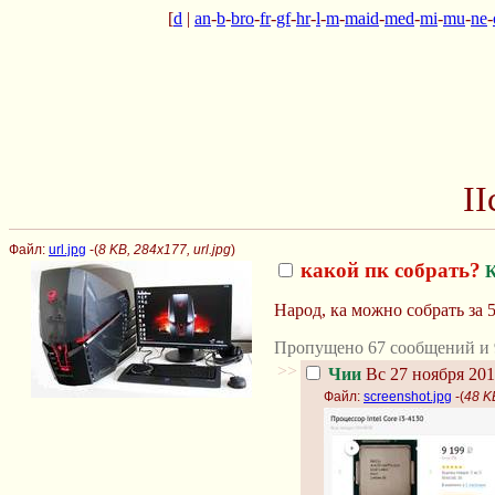
[
d
|
an
-
b
-
bro
-
fr
-
gf
-
hr
-
l
-
m
-
maid
-
med
-
mi
-
mu
-
ne
-
I
Файл:
url.jpg
-(
8 KB, 284x177, url.jpg
)
какой пк собрать?
К
Народ, ка можно собрать за 
Пропущено 67 сообщений и 
>>
Чии
Вс 27 ноября 201
Файл:
screenshot.jpg
-(
48 K