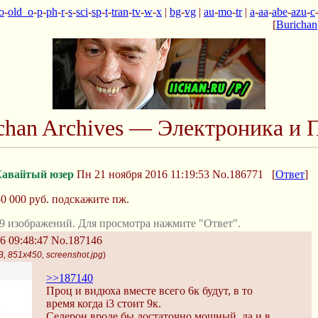
o
-
old_o
-
p
-
ph
-
r
-
s
-
sci
-
sp
-
t
-
tran
-
tv
-
w
-
x
|
bg
-
vg
|
au
-
mo
-
tr
|
a
-
aa
-
abe
-
azu
-
c
[
Burichan
Ichan Archives — Электроника и 
аваiiтый юзер
Пн 21 ноября 2016 11:19:53
No.186771
[
Ответ
]
50 000 руб. подскажите пж.
9 изображений. Для просмотра нажмите "Ответ".
6 09:48:47
No.187146
B, 851x450, screenshot.jpg
)
>>187140
Проц и видюха вместе всего 6к будут, в то
время когда i3 стоит 9к.
Селерон вроде бы достаточно мощный, да и в