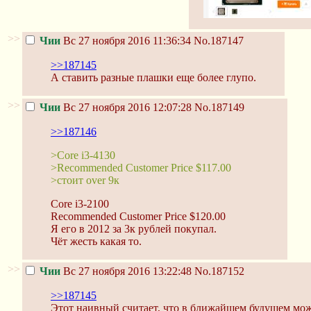
>>
Чии
Вс 27 ноября 2016 11:36:34
No.187147
>>187145
А ставить разные плашки еще более глупо.
>>
Чии
Вс 27 ноября 2016 12:07:28
No.187149
>>187146
>Core i3-4130
>Recommended Customer Price $117.00
>стоит over 9к
Core i3-2100
Recommended Customer Price $120.00
Я его в 2012 за 3к рублей покупал.
Чёт жесть какая то.
>>
Чии
Вс 27 ноября 2016 13:22:48
No.187152
>>187145
Этот наивный считает, что в ближайшем будущем мож