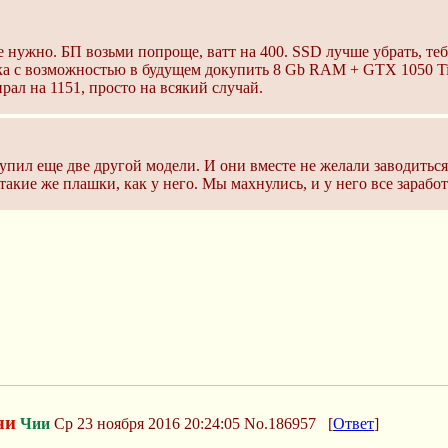
е нужно. БП возьми попроще, ватт на 400. SSD лучше убрать, те
ка с возможностью в будущем докупить 8 Gb RAM + GTX 1050 T
рал на 1151, просто на всякий случай.
пил еще две другой модели. И они вместе не желали заводиться 
я такие же плашки, как у него. Мы махнулись, и у него все зара
чи
Чии
Ср 23 ноября 2016 20:24:05
No.186957
[
Ответ
]