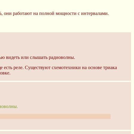
%, они работают на полной мощности с интервалами.
тью видеть или слышать радиоволны.
е есть реле. Существуют схемотехники на основе триака
овке.
иоволны.
кипятишь что-то, видно, что пузырьки то исчезают, то