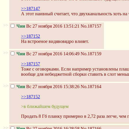
>>187147
А этот наивный считает, что двухканальность хоть на 
>>
Чии
Вс 27 ноября 2016 13:51:21
No.187157
>>187152
На встроеное видявовядро влияет.
>>
Чии
Вс 27 ноября 2016 14:06:49
No.187159
>>187157
Тоже с оговорками. Если например установлены плашк
вообще для небюджетной сборки ставить в слот меньш
>>
Чии
Вс 27 ноября 2016 15:38:26
No.187164
>>187152
>в ближайшем будущем
Продать 8 Гб планку примерно в 2,72 раза легче, чем 
>>
Чии
Вс 27 ноября 2016 16:28:58
No.187166