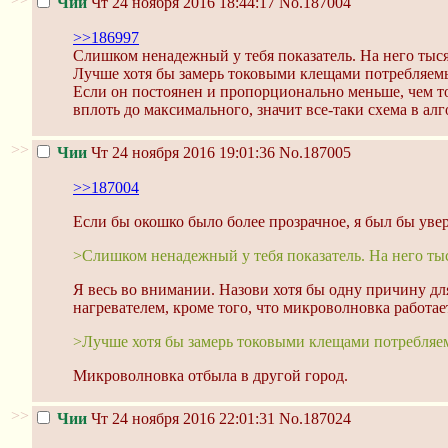
Чии
Чт 24 ноября 2016 18:44:17
No.187004
>>186997
Слишком ненадежный у тебя показатель. На него тыся
Лучше хотя бы замерь токовыми клещами потребляемый
Если он постоянен и пропорционально меньше, чем то
вплоть до максимального, значит все-таки схема в а
>>
Чии
Чт 24 ноября 2016 19:01:36
No.187005
>>187004
Если бы окошко было более прозрачное, я был бы уве
>Слишком ненадежный у тебя показатель. На него тыс
Я весь во внимании. Назови хотя бы одну причину дл
нагревателем, кроме того, что микроволновка работае
>Лучше хотя бы замерь токовыми клещами потребляемы
Микроволновка отбыла в другой город.
>>
Чии
Чт 24 ноября 2016 22:01:31
No.187024