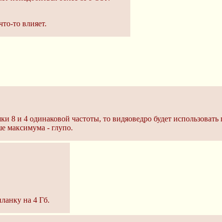
что-то влияет.
и 8 и 4 одинаковой частоты, то видяовeдро будет использоват
е максимума - глупо.
планку на 4 Гб.