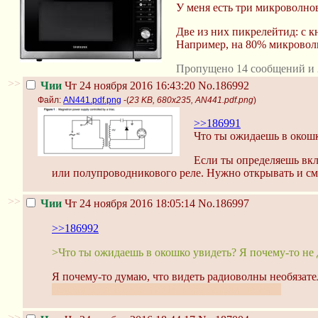
У меня есть три микроволно
Две из них пикрелейтид: с 
Например, на 80% микроволн
Пропущено 14 сообщений и 
>>
Чии
Чт 24 ноября 2016 16:43:20
No.186992
Файл:
AN441.pdf.png
-(
23 KB, 680x235, AN441.pdf.png
)
>>186991
Что ты ожидаешь в окошк
Если ты определяешь вкл
или полупроводникового реле. Нужно открывать и смо
>>
Чии
Чт 24 ноября 2016 18:05:14
No.186997
>>186992
>Что ты ожидаешь в окошко увидеть? Я почему-то не
Я почему-то думаю, что видеть радиоволны необязате
появляются. Круто, да? В ВУЗе такому не учат.
>>