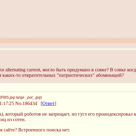
том от него быстро отказались в пользу слова "тринистор", зато
r alternating current, могло быть придумано в совке? В совке ко
я каких-то отвратительных "патриотических" абоминаций?
FMS.jpg large _pol_.jpg
)
1:17:25
No.186434
[
Ответ
]
та), который роботов не запрещает, но гугл его проиндексировал 
иц из сотен.
ом сайте? Встроенного поиска нет.