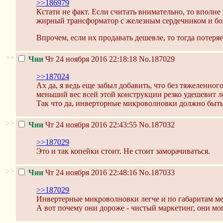
>>186979
Кстати не факт. Если считать внимательно, то вполне
жирный трансформатор с железным сердечником и бо
Впрочем, если их продавать дешевле, то тогда поте
>>
Чии
Чт 24 ноября 2016 22:18:18
No.187029
>>187024
Ах да, я ведь еще забыл добавить, что без тяжеленно
меньший вес всей этой конструкции резко удешевит л
Так что да, инверторные микроволновки должно быть
>>
Чии
Чт 24 ноября 2016 22:43:55
No.187032
>>187029
Это и так копейки стоит. Не стоит заморачиваться.
>>
Чии
Чт 24 ноября 2016 22:48:16
No.187033
>>187029
Инвертерные микроволновки легче и по габаритам ме
А вот почему они дороже - чистый маркетинг, они мо