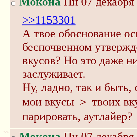
Мокона
Пн 07 декабря 
>>1153301
А твое обоснование ос
беспочвенном утвержд
вкусов? Но это даже н
заслуживает.
Ну, ладно, так и быть
мои вкусы ＞ твоих вку
парировать, аутлайер?
>>
Мокона
Пн 07 декабря 