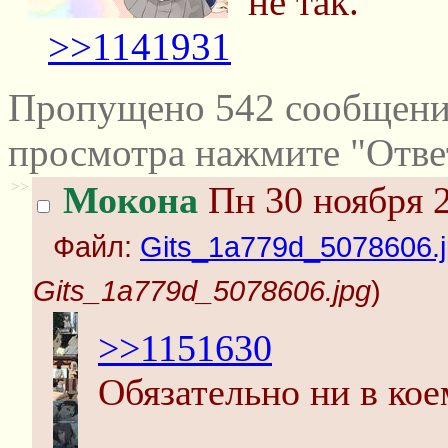
не так.
>>1141931
Пропущено 542 сообщений
просмотра нажмите "Отве
>>
Мокона
Пн 30 ноября 2
Файл:
Gits_1a779d_5078606.
Gits_1a779d_5078606.jpg
)
>>1151630
Обязательно ни в кое