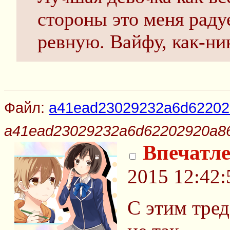
стороны это меня раду
ревную. Вайфу, как-ни
Файл:
a41ead23029232a6d62202
a41ead23029232a6d62202920a8
Впечатл
2015 12:42:
С этим тред