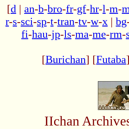
[
d
|
an
-
b
-
bro
-
fr
-
gf
-
hr
-
l
-
m
-
m
r
-
s
-
sci
-
sp
-
t
-
tran
-
tv
-
w
-
x
|
bg
fi
-
hau
-
jp
-
ls
-
ma
-
me
-
rm
-
[
Burichan
] [
Futaba
IIchan Archiv