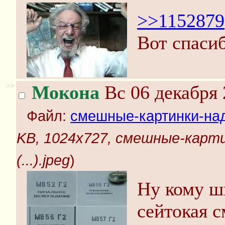
>>1152879
Вот спаси
>>
Мокона
Вс 06 декабря 
Файл:
смешные-картинки-надп
KB, 1024x727, смешные-карт
(...).jpeg
)
Ну кому ш
сейтокая с