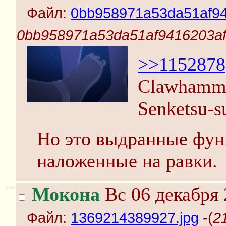
Файл:
0bb958971a53da51af941
0bb958971a53da51af9416203afd
>>1152878
Clawhamm
Senketsu-s
Но это выдранные фун
наложенные на равки.
>>
Мокона
Вс 06 декабря 
Файл:
1369214389927.jpg
-(
2