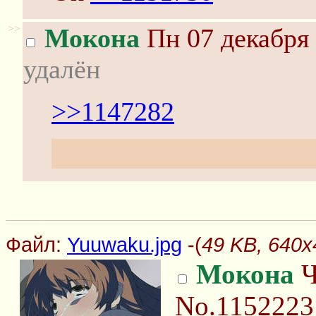
>>
Мокона
Пн 07 декабря 
удалён
>>1147282
17 -- лучшая девочка с
Файл:
Yuuwaku.jpg
-(
49 KB, 640x
Мокона
Ч
No.1152223