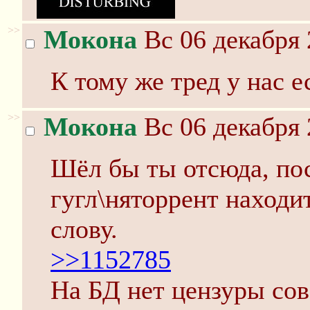
>>
Мокона
Вс 06 декабря 
К тому же тред у нас 
>>
Мокона
Вс 06 декабря 
Шёл бы ты отсюда, пос
гугл\няторрент находит
слову.
>>1152785
На БД нет цензуры совс