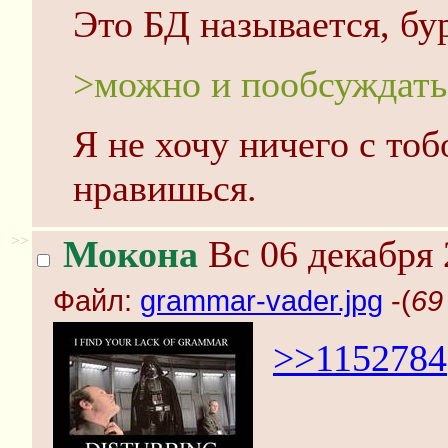
Это БД называется, бу
>можно и пообсуждать
Я не хочу ничего с тоб
нравишься.
>>
Мокона
Вс 06 декабря 
Файл:
grammar-vader.jpg
-(
69
>>1152784