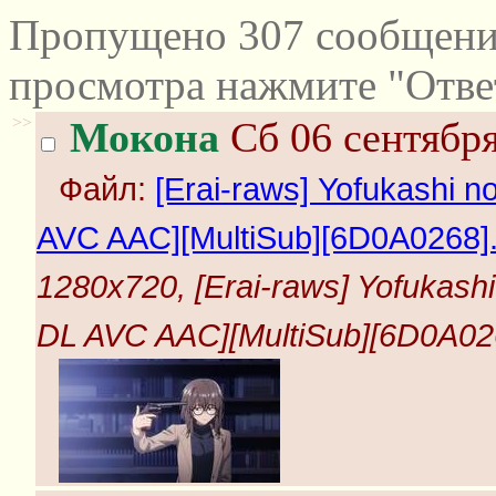
Пропущено 307 сообщений
просмотра нажмите "Отве
>>
Мокона
Сб 06 сентября
Файл:
[Erai-raws] Yofukashi 
AVC AAC][MultiSub][6D0A0268]
1280x720, [Erai-raws] Yofukash
DL AVC AAC][MultiSub][6D0A02