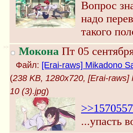
Вопрос зна
надо перев
такого пол
>>
Мокона
Пт 05 сентября
Файл:
[Erai-raws] Mikadono Sa
(
238 KB, 1280x720, [Erai-raws]
10 (3).jpg
)
>>1570557
...упасть в