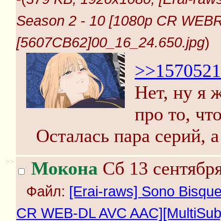
Season 2 - 10 [1080p CR WEBR
[5607CB62]00_16_24.650.jpg
)
>>1570521
Нет, ну я 
про то, чт
Осталась пара серий, а
>>
Мокона
Сб 13 сентября
Файл:
[Erai-raws] Sono Bisque
CR WEB-DL AVC AAC][MultiSub