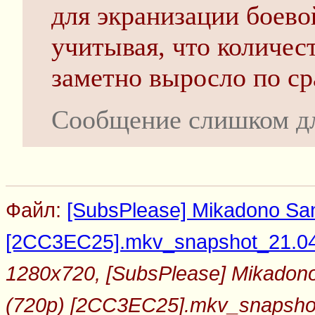
для экранизации боево
учитывая, что количес
заметно выросло по с
Сообщение слишком д
Файл:
[SubsPlease] Mikadono Sans
[2CC3EC25].mkv_snapshot_21.04_
1280x720, [SubsPlease] Mikadono 
(720p) [2CC3EC25].mkv_snapshot