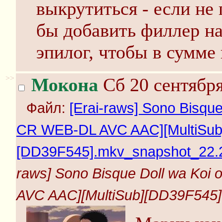
выкрутиться - если не
бы добавить филлер на
эпилог, чтобы в сумме 
>>
Мокона
Сб 20 сентября
Файл:
[Erai-raws] Sono Bisque
CR WEB-DL AVC AAC][MultiSub
[DD39F545].mkv_snapshot_22.2
raws] Sono Bisque Doll wa Koi
AVC AAC][MultiSub][DD39F545]