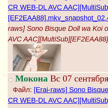
CR WEB-DL AVC AAC][MultiSub
[EF2EAA88].mkv_snapshot_02.4
raws] Sono Bisque Doll wa Koi
AVC AAC][MultiSub][EF2EAA88]
>>
Мокона
Вс 07 сентября
Файл:
[Erai-raws] Sono Bisque
CR WEB-DL AVC AAC][MultiSub