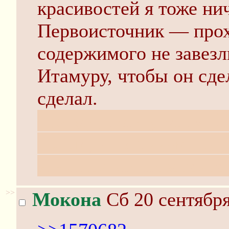
красивостей я тоже нич
Первоисточник — прох
содержимого не завезл
Итамуру, чтобы он сде
сделал.
Правда, пока у меня б
потому что в 22-м год
значительно повеселее
>>
Мокона
Сб 20 сентября