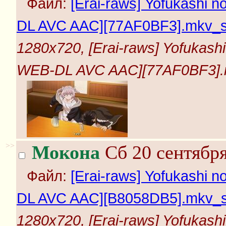
Файл:
[Erai-raws] Yofukashi 
DL AVC AAC][77AF0BF3].mkv_s
1280x720, [Erai-raws] Yofukash
WEB-DL AVC AAC][77AF0BF3].m
>>
Мокона
Сб 20 сентября
Файл:
[Erai-raws] Yofukashi 
DL AVC AAC][B8058DB5].mkv_s
1280x720, [Erai-raws] Yofukash