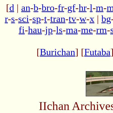
[
d
|
an
-
b
-
bro
-
fr
-
gf
-
hr
-
l
-
m
-
m
r
-
s
-
sci
-
sp
-
t
-
tran
-
tv
-
w
-
x
|
bg
fi
-
hau
-
jp
-
ls
-
ma
-
me
-
rm
-
[
Burichan
] [
Futaba
IIchan Archiv