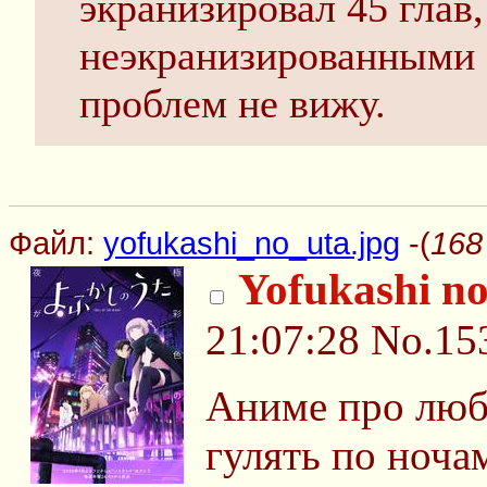
экранизировал 45 глав,
неэкранизированными 
проблем не вижу.
Файл:
yofukashi_no_uta.jpg
-(
168
Yofukashi n
21:07:28
No.15
Аниме про люб
гулять по ноча