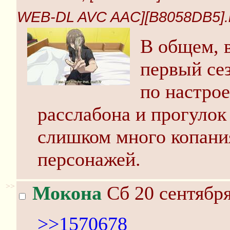
WEB-DL AVC AAC][B8058DB5].m
В общем, в
первый се
по настро
расслабона и прогулок
слишком много копания
персонажей.
>>
Мокона
Сб 20 сентября
>>1570678