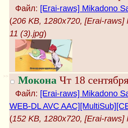
Файл:
[Erai-raws] Mikadono Sa
(
206 KB, 1280x720, [Erai-raws]
11 (3).jpg
)
>>
Мокона
Чт 18 сентября
Файл:
[Erai-raws] Mikadono S
WEB-DL AVC AAC][MultiSub][CE
(
152 KB, 1280x720, [Erai-raws]