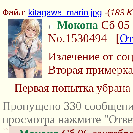
Файл:
kitagawa_marin.jpg
-(
183 K
Мокона
Сб 05 
No.1530494
[
От
Излечение от со
Вторая примерка
Первая попытка убрана
Пропущено 330 сообщений
просмотра нажмите "Отве
>>