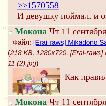
>>1570558
И девушку поймал, и о
>>
Мокона
Чт 11 сентября
Файл:
[Erai-raws] Mikadono Sa
(
218 KB, 1280x720, [Erai-raws]
11 (2).jpg
)
Как правил
>>
Мокона
Чт 11 сентября