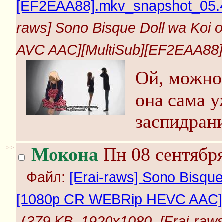
[EF2EAA88].mkv_snapshot_05.4
raws] Sono Bisque Doll wa Koi
AVC AAC][MultiSub][EF2EAA88]
Ой, можно 
она сама у
заспидран
>>
Мокона
Пн 08 сентября
Файл:
[Erai-raws] Sono Bisque
[1080p CR WEBRip HEVC AAC][
-(
379 KB, 1920x1080, [Erai-raws