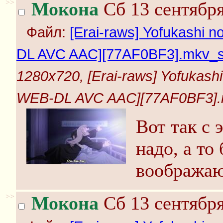
>>
Мокона
Сб 13 сентября
Файл:
[Erai-raws] Yofukashi 
DL AVC AAC][77AF0BF3].mkv_sn
1280x720, [Erai-raws] Yofukash
WEB-DL AVC AAC][77AF0BF3].m
Вот так с
надо, а то
воображаю
>>
Мокона
Сб 13 сентября