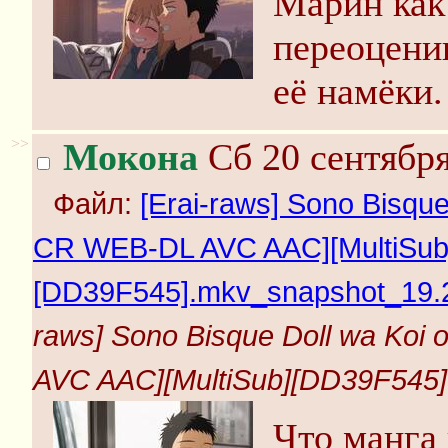
Марин как
переоцени
её намёки.
>>
Мокона
Сб 20 сентября
Файл:
[Erai-raws] Sono Bisque
CR WEB-DL AVC AAC][MultiSub
[DD39F545].mkv_snapshot_19.2
raws] Sono Bisque Doll wa Koi
AVC AAC][MultiSub][DD39F545]
Что манга 