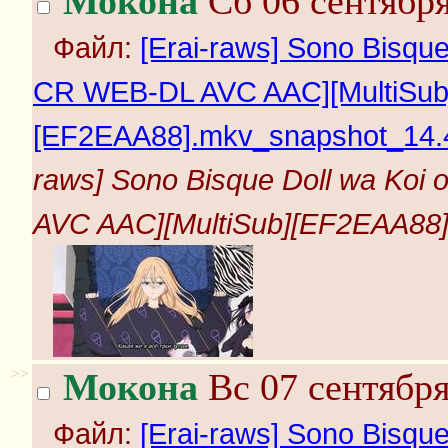
Мокона
Сб 06 сентября
Файл:
[Erai-raws] Sono Bisque
CR WEB-DL AVC AAC][MultiSub
[EF2EAA88].mkv_snapshot_14.4
raws] Sono Bisque Doll wa Koi
AVC AAC][MultiSub][EF2EAA88]
>>
Мокона
Вс 07 сентября
Файл:
[Erai-raws] Sono Bisque