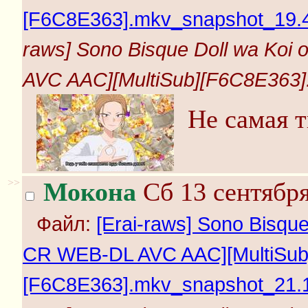
[F6C8E363].mkv_snapshot_19.4
raws] Sono Bisque Doll wa Koi
AVC AAC][MultiSub][F6C8E363]
Не самая 
>>
Мокона
Сб 13 сентября
Файл:
[Erai-raws] Sono Bisque
CR WEB-DL AVC AAC][MultiSub
[F6C8E363].mkv_snapshot_21.1