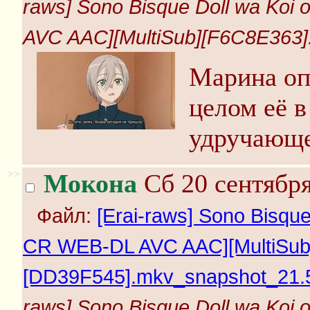
raws] Sono Bisque Doll wa Koi
AVC AAC][MultiSub][F6C8E363]
Марина оп
целом её 
удручающе
>>
Мокона
Сб 20 сентября
Файл:
[Erai-raws] Sono Bisque
CR WEB-DL AVC AAC][MultiSub
[DD39F545].mkv_snapshot_21.5
raws] Sono Bisque Doll wa Koi