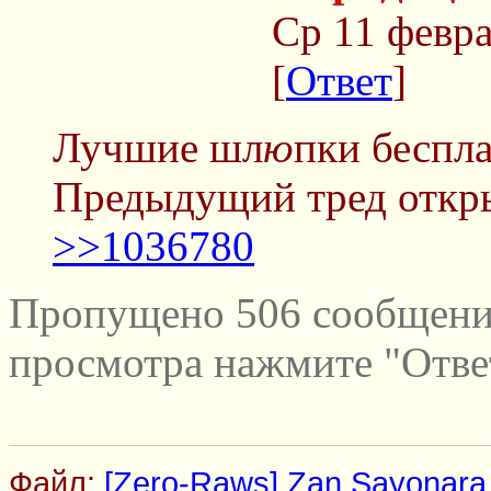
Ср 11 февра
[
Ответ
]
Лучшие шл
ю
пки беспла
Предыдущий тред откр
>>1036780
Пропущено 506 сообщений
просмотра нажмите "Отве
Файл:
[Zero-Raws] Zan Sayonara Z