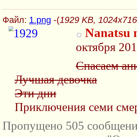
Файл:
1.png
-(
1929 KB, 1024x716
Nanatsu n
октября 201
Спасаем ан
Лучшая девочка
Эти дни
Приключения семи смер
Пропущено 505 сообщений