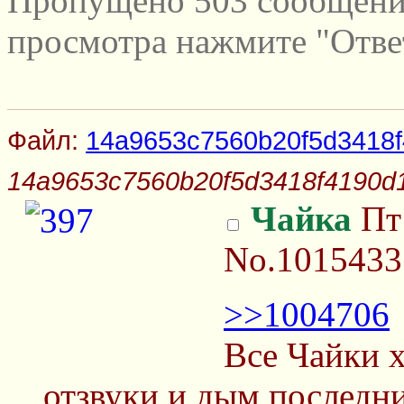
Пропущено 503 сообщений
просмотра нажмите "Отве
Файл:
14a9653c7560b20f5d3418f
14a9653c7560b20f5d3418f4190d
Чайка
Пт 
No.1015433
>>1004706
Все Чайки 
отзвуки и дым последн