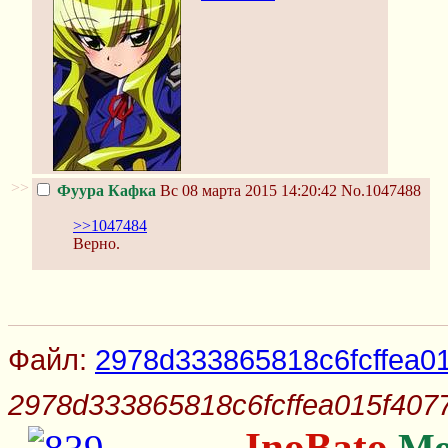
>>
Фуура Кафка
Вс 08 марта 2015 14:20:42
No.1047488
>>1047484
Верно.
Файл:
2978d333865818c6fcffea01
2978d333865818c6fcffea015f4077
InoBato
Мо