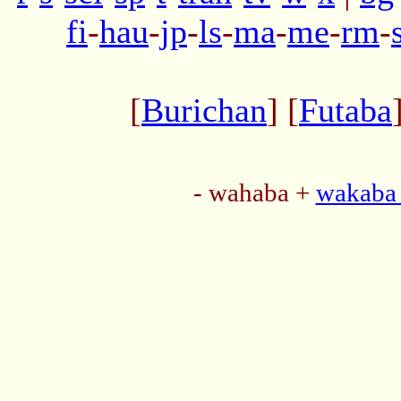
fi
-
hau
-
jp
-
ls
-
ma
-
me
-
rm
-
[
Burichan
] [
Futaba
- wahaba +
wakaba 