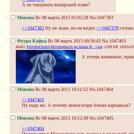
А не танцевать вапирский пляж?
>>
Мокона
Вс 08 марта 2015 01:02:28
No.1047383
>>1047382
Ну не знаю, но на видео
>>1047379
голова 
>>
Фуура Кафка
Вс 08 марта 2015 09:56:43
No.1047403
Файл:
[HorribleSubs] Mondaijitachi ga Isekai K(...).jpg
-(
189 KB, 1920x1080
А теперь внимание, прав
>>
Мокона
Вс 08 марта 2015 10:11:52
No.1047404
>>1047403
Ну надо же. А почему моногатари ближе карнавала?
>>
Мокона
Вс 08 марта 2015 10:12:49
No.1047405
>>1047404
Потому что в Моногатари есть волосы в виде змей, оч