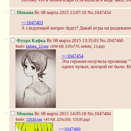
>>
Мокона
Вс 08 марта 2015 13:07:10
No.1047454
>>1047403
А следующий вопрос будет? Давай игры на раздевание
>>
Фуура Кафка
Вс 08 марта 2015 13:35:03
No.1047460
Файл:
kafuka_13.jpg
-(
506 KB, 535x770, kafuka_13.jpg
)
>>1047454
Эта героиня получила прозвище "Чу
одних чулках, которой не было. К
>>
Мокона
Вс 08 марта 2015 14:05:18
No.1047484
Файл:
72535.jpg
-(
45 KB, 225x350, 72535.jpg
)
>>1047460