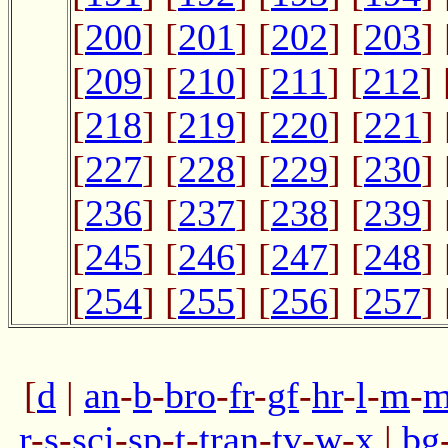
[
200
] [
201
] [
202
] [
203
] 
[
209
] [
210
] [
211
] [
212
] 
[
218
] [
219
] [
220
] [
221
] 
[
227
] [
228
] [
229
] [
230
] 
[
236
] [
237
] [
238
] [
239
] 
[
245
] [
246
] [
247
] [
248
] 
[
254
] [
255
] [
256
] [
257
] 
[
d
|
an
-
b
-
bro
-
fr
-
gf
-
hr
-
l
-
m
-
m
r
-
s
-
sci
-
sp
-
t
-
tran
-
tv
-
w
-
x
|
bg