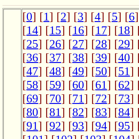
[
0
] [
1
] [
2
] [
3
] [
4
] [
5
] [
6
]
[
14
] [
15
] [
16
] [
17
] [
18
] 
[
25
] [
26
] [
27
] [
28
] [
29
] 
[
36
] [
37
] [
38
] [
39
] [
40
] 
[
47
] [
48
] [
49
] [
50
] [
51
] 
[
58
] [
59
] [
60
] [
61
] [
62
] 
[
69
] [
70
] [
71
] [
72
] [
73
] 
[
80
] [
81
] [
82
] [
83
] [
84
] 
[
91
] [
92
] [
93
] [
94
] [
95
] 