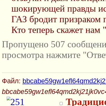
шокирующей правды исп
ГАЗ бродит призраком 
Кто теперь скажет нам 
Пропущено 507 сообщений
просмотра нажмите "Отве
Файл:
bbcabe59gw1efl64qmd2kj21
bbcabe59gw1efl64qmd2kj21jk0vc4
Традици