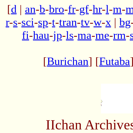
[
d
|
an
-
b
-
bro
-
fr
-
gf
-
hr
-
l
-
m
-
m
r
-
s
-
sci
-
sp
-
t
-
tran
-
tv
-
w
-
x
|
bg
fi
-
hau
-
jp
-
ls
-
ma
-
me
-
rm
-
[
Burichan
] [
Futaba
IIchan Archiv