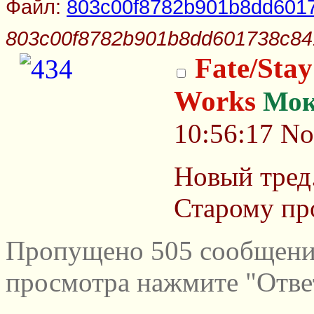
Файл:
803c00f8782b901b8dd6017
803c00f8782b901b8dd601738c84
Fate/Stay
Works
Мок
10:56:17
No
Новый тред
Старому пр
Пропущено 505 сообщений
просмотра нажмите "Отве