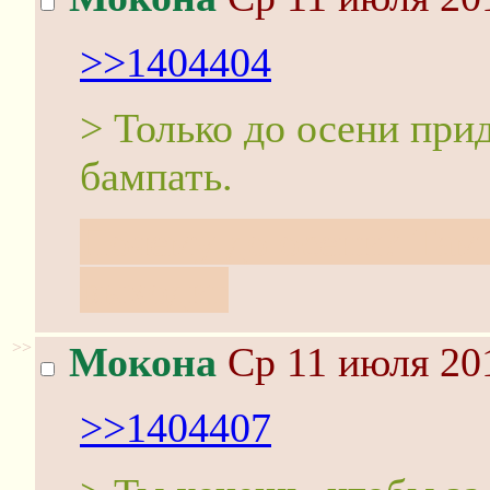
>>1404404
> Только до осени при
бампать.
Почему до осени? Там 
выходит
>>
Мокона
Ср 11 июля 201
>>1404407