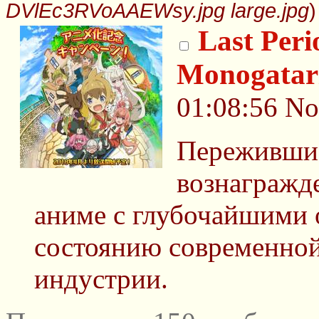
DVlEc3RVoAAEWsy.jpg large.jpg
)
Last Per
Monogatar
01:08:56
No
Пережившие
вознагражд
аниме с глубочайшими 
состоянию современно
индустрии.