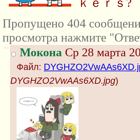
ｋｅｒｓ?
Пропущено 404 сообщений
просмотра нажмите "Отве
>>
Мокона
Ср 28 марта 20
Файл:
DYGHZO2VwAAs6XD.j
DYGHZO2VwAAs6XD.jpg
)