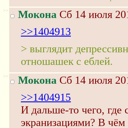
>>
Мокона
Сб 14 июля 201
>>1404913
> выглядит депрессив
отношашек с еблей.
>>
Мокона
Сб 14 июля 201
>>1404915
И дальше-то чего, где
экранизациями? В чё