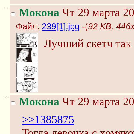
>>
Мокона
Чт 29 марта 20
Файл:
239[1].jpg
-(
92 KB, 446x
Лучший скетч так 
>>
Мокона
Чт 29 марта 20
>>1385875
Тогда девочка с хомяко