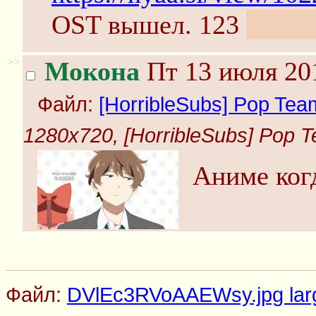
OST вышел. 123
одина
>>
Мокона
Пт 13 июля 201
Файл:
[HorribleSubs] Pop Team 
1280x720, [HorribleSubs] Pop Tea
Аниме ког
Файл:
DVlEc3RVoAAEWsy.jpg larg