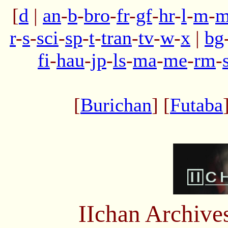
[
d
|
an
-
b
-
bro
-
fr
-
gf
-
hr
-
l
-
m
-
m
r
-
s
-
sci
-
sp
-
t
-
tran
-
tv
-
w
-
x
|
bg
fi
-
hau
-
jp
-
ls
-
ma
-
me
-
rm
-
[
Burichan
] [
Futaba
IIchan Archiv