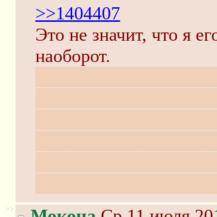
>>1404407
Это не значит, что я ег
наоборот.
просто мне кажется, я 
ибо ранобэ до сих пор 
завет дочитываю и про
через вики в общих де
Да и новый завет я не 
незнания иностранных
>>
Мокона
Ср 11 июля 201