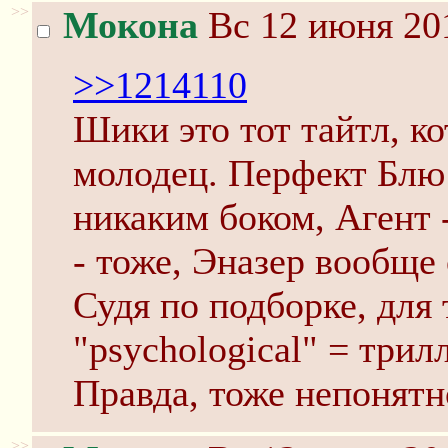
>>
Мокона
Вс 12 июня 201
>>1214110
Шики это тот тайтл, к
молодец. Перфект Блю 
никаким боком, Агент 
- тоже, Эназер вообще
Судя по подборке, для 
"psychological" = трил
Правда, тоже непонятно
>>