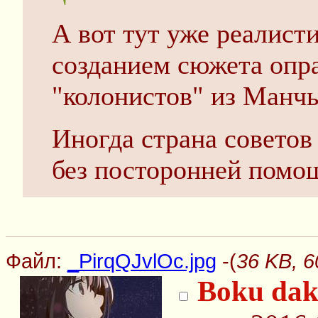
А вот тут уже реалист
созданием сюжета опр
"колонистов" из Манч
Иногда страна советов
без посторонней помо
Файл:
_PirqQJvlOc.jpg
-(
36 KB, 6
Boku dake