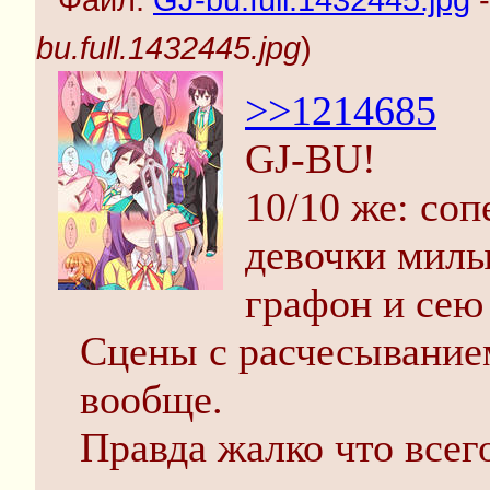
Файл:
GJ-bu.full.1432445.jpg
-
bu.full.1432445.jpg
)
>>1214685
GJ-BU!
10/10 же: соп
девочки милы
графон и сею
Сцены с расчесыванием
вообще.
Правда жалко что всего