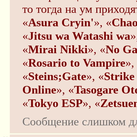
то тогда на ум приходя
«
Asura Cryin'
», «
Chao
«
Jitsu wa Watashi wa
»
«
Mirai Nikki
», «
No Ga
«
Rosario to Vampire
»,
«
Steins;Gate
», «
Strike
Online
», «
Tasogare Ot
«
Tokyo ESP
», «
Zetsue
Сообщение слишком д