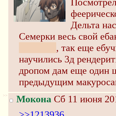
Посмотрел 
феерическо
Дельта на
Семерки весь свой еб
аутичнее
, так еще ебу
научились 3д рендерит
дропом дам еще один ш
предыдущим макуроса
>>
Мокона
Сб 11 июня 201
>>1213936