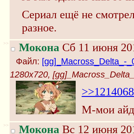
Сериал ещё не смотрел
разное.
>>
Мокона
Сб 11 июня 201
Файл:
[gg]_Macross_Delta_-_0
1280x720, [gg]_Macross_Delta_
>>1214068
М-мои айд
>>
Мокона
Вс 12 июня 201