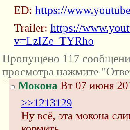
ED:
https://www.youtu
Trailer:
https://www.you
v=LzIZe_TYRho
Пропущено 117 сообщений
просмотра нажмите "Отве
>>
Мокона
Вт 07 июня 201
>>1213129
Ну всё, эта мокона сл
кормить.