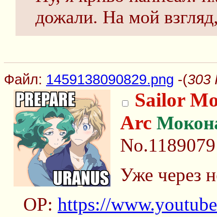
дожали. На мой взгляд,
Файл:
1459138090829.png
-(
303 
Sailor Mo
Arc
Мокон
No.1189079
Уже через н
OP:
https://www.youtu