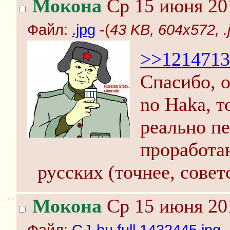
Мокона
Ср 15 июня 201
Файл:
.jpg
-(
43 KB, 604x572, .
>>1214713
Спасибо, о
no Haka, т
реально п
проработа
русских (точнее, совет
>>
Мокона
Ср 15 июня 201