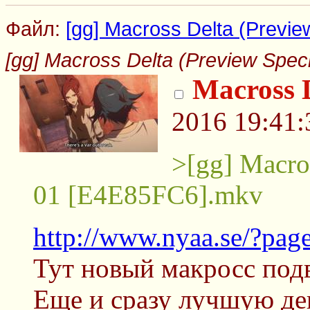
Файл:
[gg] Macross Delta (Preview 
[gg] Macross Delta (Preview Special
Macross 
2016 19:41:
>[gg] Macros
01 [E4E85FC6].mkv
http://www.nyaa.se/?pa
Тут новый макросс подв
Еще и сразу лучшую де