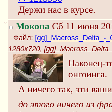
Держи нас в курсе.
>>
Мокона
Сб 11 июня 201
Файл:
[gg]_Macross_Delta_-_
1280x720, [gg]_Macross_Delta_
Наконец-то
онгоинга.
А ничего так, эти ваши
до этого ничего из фр