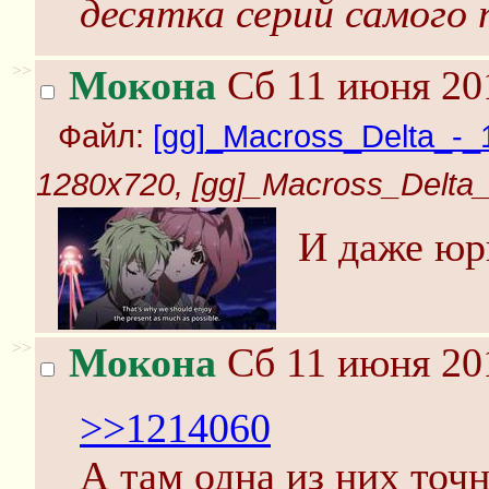
десятка серий самого 
>>
Мокона
Сб 11 июня 201
Файл:
[gg]_Macross_Delta_-_
1280x720, [gg]_Macross_Delta_
И даже юр
>>
Мокона
Сб 11 июня 201
>>1214060
А там одна из них точн