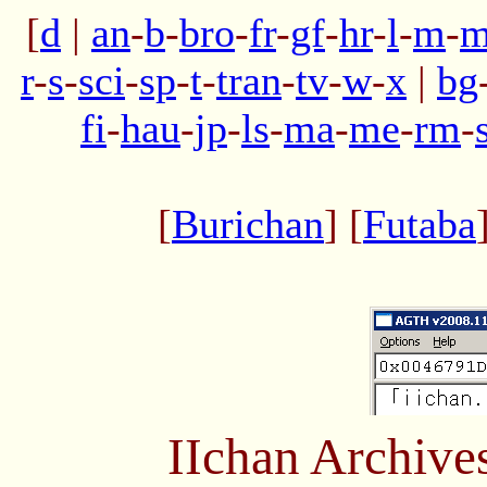
[
d
|
an
-
b
-
bro
-
fr
-
gf
-
hr
-
l
-
m
-
m
r
-
s
-
sci
-
sp
-
t
-
tran
-
tv
-
w
-
x
|
bg
fi
-
hau
-
jp
-
ls
-
ma
-
me
-
rm
-
[
Burichan
] [
Futaba
IIchan Archiv