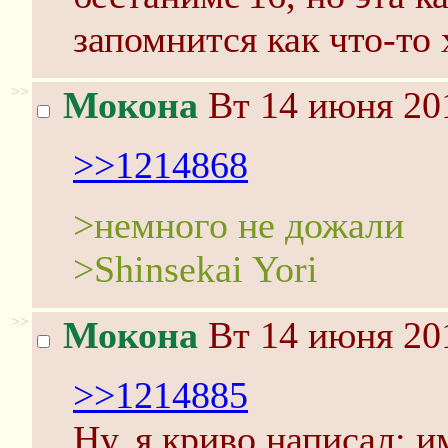
запомнится как что-то
>>
Мокона
Вт 14 июня 201
>>1214868
>немного не дожали
>Shinsekai Yori
>>
Мокона
Вт 14 июня 201
>>1214885
Ну, я криво написал: и