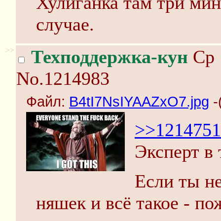
Хулиганка там три мин
случае.
>>
Техподдержка-кун
Ср 
No.1214983
Файл:
B4tI7NsIYAAZxO7.jpg
-
>>1214751
Эксперт в 
Если ты н
няшек и всё такое - по