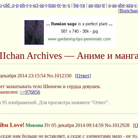
o
-
old_o
-
p
-
ph
-
r
-
s
-
sci
-
sp
-
t
-
tran
-
tv
-
w
-
x
|
bg
-
vg
|
au
-
mo
-
tr
|
a
-
aa
-
abe
-
azu
-
c
[
Burichan
IIchan Archives — Аниме и манг
декабря 2014 23:15:54
No.1012330
[
Ответ
]
т захватывать тело Шиничи и сердца девушек.
выпилен:
>>976856
 95 изображений. Для просмотра нажмите "Ответ".
ibu Love!
Мокона
Пт 05 декабря 2014 09:14:59
No.1012928
[
О
едзе нам больше не вставляет, а седзе с элементами махо - не то,