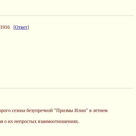
1916
[
Ответ
]
торого сезона безупречной "Призмы Илии" в летнем
вая о их непростых взаимоотношениях.