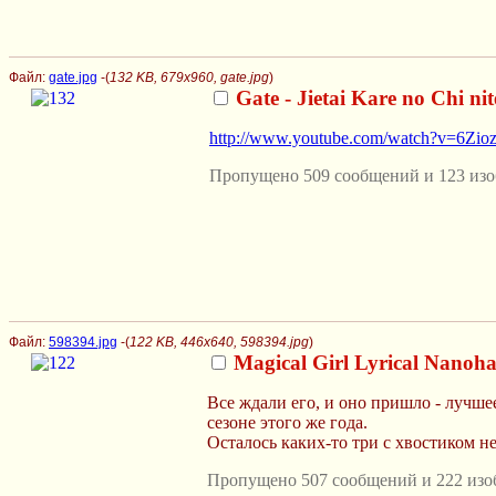
Файл:
gate.jpg
-(
132 KB, 679x960, gate.jpg
)
Gate - Jietai Kare no Chi ni
http://www.youtube.com/watch?v=6Zi
Пропущено 509 сообщений и 123 изо
Файл:
598394.jpg
-(
122 KB, 446x640, 598394.jpg
)
Magical Girl Lyrical Nanoh
Все ждали его, и оно пришло - лучше
сезоне этого же года.
Осталось каких-то три с хвостиком н
Пропущено 507 сообщений и 222 изо