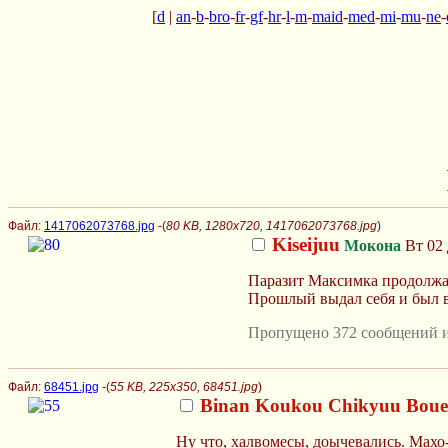
[
d
|
an
-
b
-
bro
-
fr
-
gf
-
hr
-
l
-
m
-
maid
-
med
-
mi
-
mu
-
ne
-
Файл:
1417062073768.jpg
-(
80 KB, 1280x720, 1417062073768.jpg
)
Kiseijuu
Мокона
Вт 02 
Паразит Максимка продолжае
Прошлый выдал себя и был 
Пропущено 372 сообщений и
Файл:
68451.jpg
-(
55 KB, 225x350, 68451.jpg
)
Binan Koukou Chikyuu Boue
Ну что, халвомесы, доычевались. Махо-с