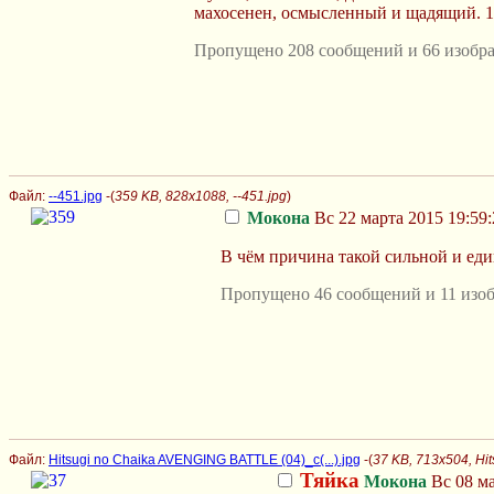
махосенен, осмысленный и щадящий. 10/
Пропущено 208 сообщений и 66 изобра
Файл:
--451.jpg
-(
359 KB, 828x1088, --451.jpg
)
Мокона
Вс 22 марта 2015 19:59:
В чём причина такой сильной и еди
Пропущено 46 сообщений и 11 изоб
Файл:
Hitsugi no Chaika AVENGING BATTLE (04)_c(...).jpg
-(
37 KB, 713x504, Hi
Тяйка
Мокона
Вс 08 ма