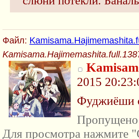
слюни потекли. Баналь
Файл:
Kamisama.Hajimemashita.fu
Kamisama.Hajimemashita.full.138
Kamisama
2015 20:23:
Фуджиёши с
Пропущено 
Для просмотра нажмите "