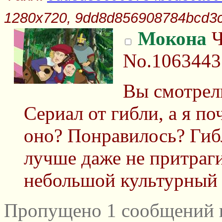
1280x720, 9dd8d856908784bcd3c
Мокона
Ч
No.1063443
Вы смотрел
Сериал от гибли, а я п
оно? Понравилось? Гиб
лучше даже не притраги
небольшой культурный
Пропущено 1 сообщений и