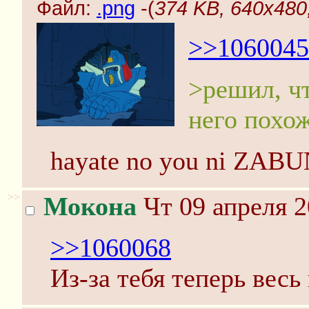
Файл:
.png
-(
374 KB, 640x480,
>>1060045
>решил, чт
него похо
hayate no you ni Z
>>
Мокона
Чт 09 апреля 2
>>1060068
Из-за тебя теперь весь