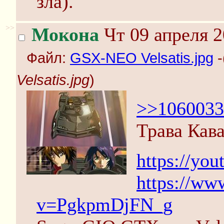
зла).
>>
Мокона
Чт 09 апреля 2
Файл:
GSX-NEO Velsatis.jpg
-
Velsatis.jpg
)
>>1060033
Трава Кав
https://yo
https://ww
v=PgkpmDjFN_g