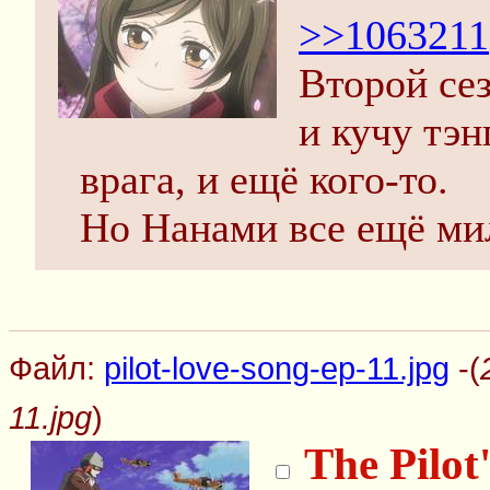
>>1063211
Второй се
и кучу тэн
врага, и ещё кого-то.
Но Нанами все ещё ми
Файл:
pilot-love-song-ep-11.jpg
-(
11.jpg
)
The Pilot