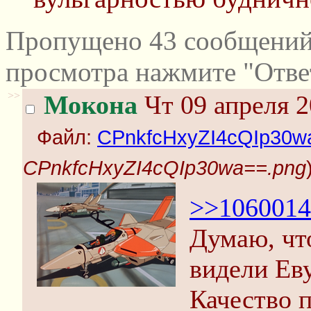
Пропущено 43 сообщений 
просмотра нажмите "Отве
>>
Мокона
Чт 09 апреля 2
Файл:
CPnkfcHxyZI4cQIp30w
CPnkfcHxyZI4cQIp30wa==.png
>>1060014
Думаю, чт
видели Еву
Качество 