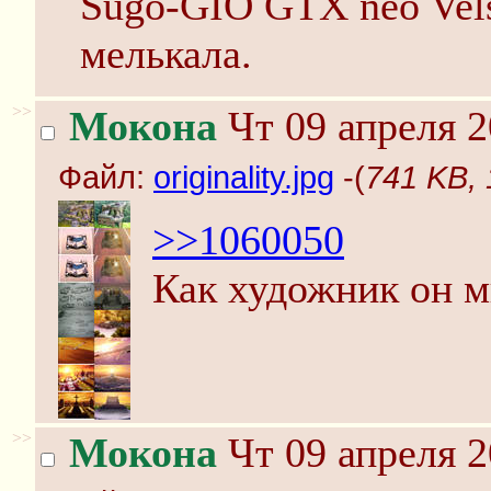
Sugo-GIO GTX neo Vels
мелькала.
>>
Мокона
Чт 09 апреля 2
Файл:
originality.jpg
-(
741 KB, 1
>>1060050
Как художник он м
>>
Мокона
Чт 09 апреля 2