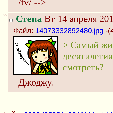
/tv/ -->
>>
Степа
Вт 14 апреля 201
Файл:
14073332892480.jpg
-(
> Самый жи
десятилетия
смотреть?
Джоджу.