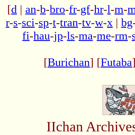
[
d
|
an
-
b
-
bro
-
fr
-
gf
-
hr
-
l
-
m
-
m
r
-
s
-
sci
-
sp
-
t
-
tran
-
tv
-
w
-
x
|
bg
fi
-
hau
-
jp
-
ls
-
ma
-
me
-
rm
-
[
Burichan
] [
Futaba
IIchan Archiv