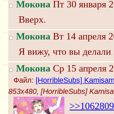
>>
Мокона
Пт 30 января 2
Вверх.
>>
Мокона
Вт 14 апреля 2
Я вижу, что вы делали 
>>
Мокона
Ср 15 апреля 2
Файл:
[HorribleSubs] Kamisama 
853x480, [HorribleSubs] Kamisam
>>1062809