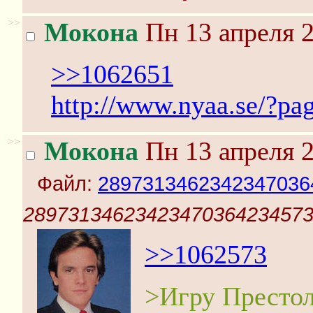
>>
Мокона
Пн 13 апреля 2
>>1062651
http://www.nyaa.se/?p
>>
Мокона
Пн 13 апреля 2
Файл:
2897313462342347036
28973134623423470364234573
>>1062573
>Игру Престо