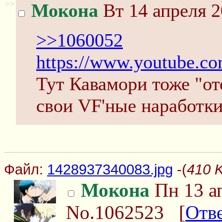
>>
Мокона
Вт 14 апреля 2
>>1060052
https://www.youtube.
Тут Кавамори тоже "от
свои VF'ные наработки
Файл:
1428937340083.jpg
-(
410 
Мокона
Пн 13 ап
No.1062523
[
Отв