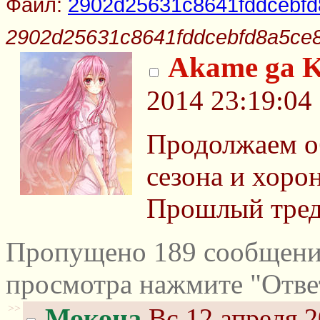
Файл:
2902d25631c8641fddcebfd
2902d25631c8641fddcebfd8a5ce8
Akame ga Ki
2014 23:19:04
Продолжаем о
сезона и хоро
Прошлый тред 
Пропущено 189 сообщений
просмотра нажмите "Отве
>>
Мокона
Вс 12 апреля 2