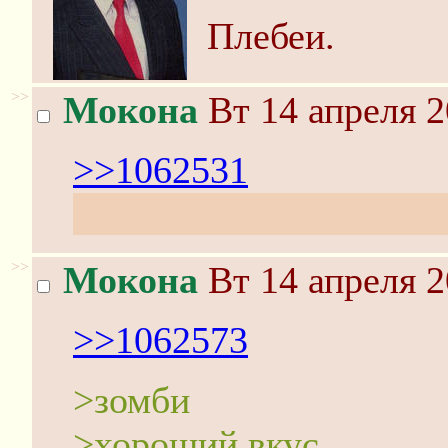
Плебеи.
>>
Мокона
Вт 14 апреля 2
>>1062531
Эпичное дерьмо. Та-та-т
>>
Мокона
Вт 14 апреля 2
>>1062573
>зомби
>хороший вкус