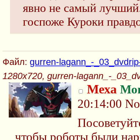
явно не самый лучший.
госпоже Куроки правд
Файл:
gurren-lagann_-_03_dvdrip
1280x720, gurren-lagann_-_03_dv
Меха
Мо
20:14:00
No
Посоветуйте
чтобы роботы были нар