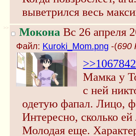
выветрился весь макс
>>
Мокона
Вс 26 апреля 2
Файл:
Kuroki_Mom.png
-(
690 
>>1067842
Мамка у Т
с ней никт
одетую фапал. Лицо, ф
Интересно, сколько ей
Молодая еще. Характер