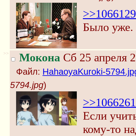
>>1066129
Было уже.
>>
Мокона
Сб 25 апреля 2
Файл:
HahaoyaKuroki-5794.jp
5794.jpg
)
>>1066261
Если учиты
кому-то н