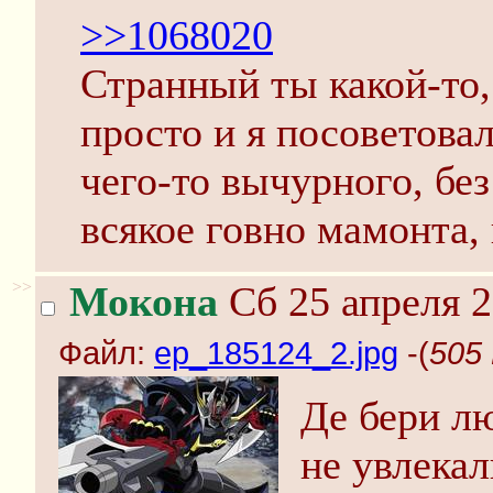
>>1068020
Странный ты какой-то
просто и я посоветова
чего-то вычурного, без
всякое говно мамонта, 
>>
Мокона
Сб 25 апреля 2
Файл:
ep_185124_2.jpg
-(
505 
Де бери л
не увлекал