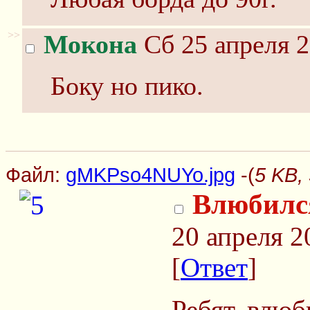
>>
Мокона
Сб 25 апреля 2
Боку но пико.
Файл:
gMKPso4NUYo.jpg
-(
5 KB,
Влюбилс
20 апреля 2
[
Ответ
]
Ребят, влюб