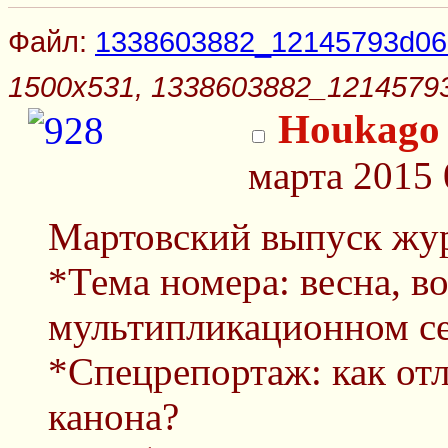
Файл:
1338603882_12145793d066
1500x531, 1338603882_12145793
Houkago 
марта 2015 
Мартовский выпуск жур
*Тема номера: весна, в
мультипликационном се
*Спецрепортаж: как от
канона?