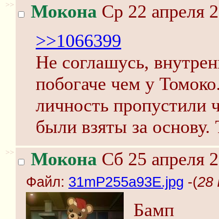
>>
Мокона
Ср 22 апреля 2
>>1066399
Не соглашусь, внутрен
побогаче чем у Томоко
личность пропустили ч
были взяты за основу.
>>
Мокона
Сб 25 апреля 2
Файл:
31mP255a93E.jpg
-(
28
Бамп