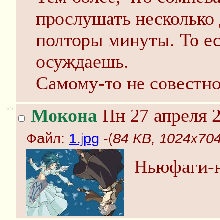
прослушать несколько 
полторы минуты. То ес
осуждаешь.
Самому-то не совестн
>>
Мокона
Пн 27 апреля 2
Файл:
1.jpg
-(
84 KB, 1024x704,
Ньюфаги-