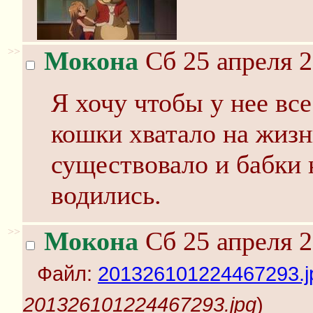
>>
Мокона
Сб 25 апреля 2
Я хочу чтобы у нее вс
кошки хватало на жизн
существовало и бабки 
водились.
>>
Мокона
Сб 25 апреля 2
Файл:
201326101224467293.j
201326101224467293.jpg
)