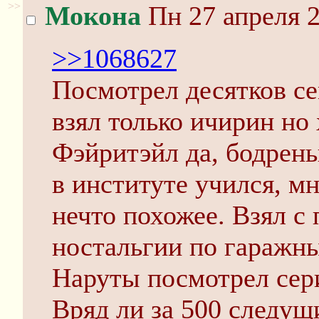
>>
Мокона
Пн 27 апреля 2
>>1068627
Посмотрел десятков се
взял только ичирин но 
Фэйритэйл да, бодрень
в институте учился, м
нечто похожее. Взял с
ностальгии по гаражн
Наруты посмотрел сери
Вряд ли за 500 следущ