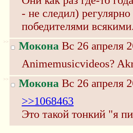
Они как раз где-то год
- не следил) регулярн
победителями всякими
>>
Мокона
Вс 26 апреля 2
Animemusicvideos? Akr
>>
Мокона
Вс 26 апреля 2
>>1068463
Это такой тонкий "я п