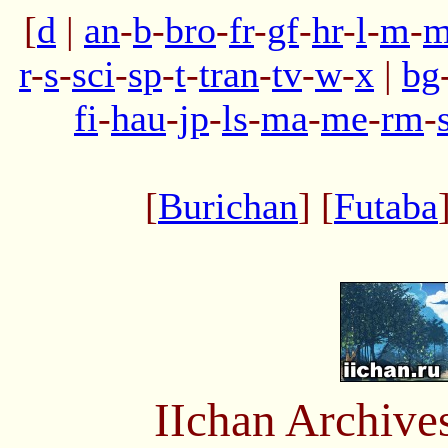
[
d
|
an
-
b
-
bro
-
fr
-
gf
-
hr
-
l
-
m
-
m
r
-
s
-
sci
-
sp
-
t
-
tran
-
tv
-
w
-
x
|
bg
fi
-
hau
-
jp
-
ls
-
ma
-
me
-
rm
-
[
Burichan
] [
Futaba
IIchan Archiv