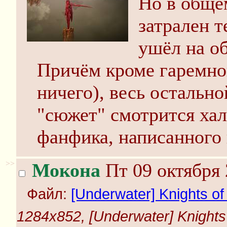
Но в обще
затрален т
ушёл на о
Причём кроме гаремной
ничего), весь остально
"сюжет" смотрится хал
фанфика, написанного
>>
Мокона
Пт 09 октября 
Файл:
[Underwater] Knights of 
1284x852, [Underwater] Knights o