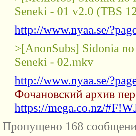
Seneki - 01 v2.0 (TBS 
http://www.nyaa.se/?pa
>[AnonSubs] Sidonia no
Seneki - 02.mkv
http://www.nyaa.se/?pa
Фочановский архив пер
https://mega.co.nz/#F!
Пропущено 168 сообщений