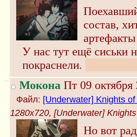
Поехавший
состав, х
артефакты 
У нас тут ещё сиськи 
покраснели.
или наобо
>>
Мокона
Пт 09 октября 
Файл:
[Underwater] Knights of 
1280x720, [Underwater] Knights o
Но вот ра