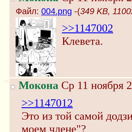
Файл:
004.png
-(
349 KB, 1100
>>1147002
Клевета.
>>
Мокона
Ср 11 ноября 2
>>1147012
Это из той самой додз
моем члене"?