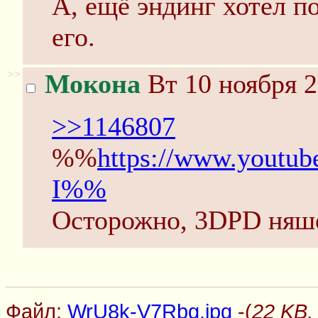
А, ещё эндинг хотел п
его.
>>
Мокона
Вт 10 ноября 2
>>1146807
%%
https://www.youtu
I%%
Осторожно, 3DPD няш
Файл:
WrU8k-V7Rbg.jpg
-(
22 KB,