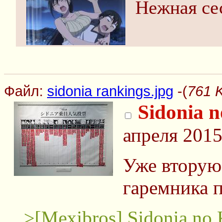
Нежная се
Файл:
sidonia rankings.jpg
-(
761 K
Sidonia n
апреля 2015
Уже вторую
гаремника п
>[Mexibros] Sidonia no 