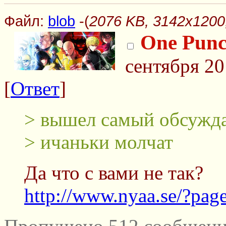
Файл:
blob
-(
2076 KB, 3142x1200,
One Punc
сентября 20
[
Ответ
]
> вышел самый обсужд
> ичаньки молчат
Да что с вами не так?
http://www.nyaa.se/?pa