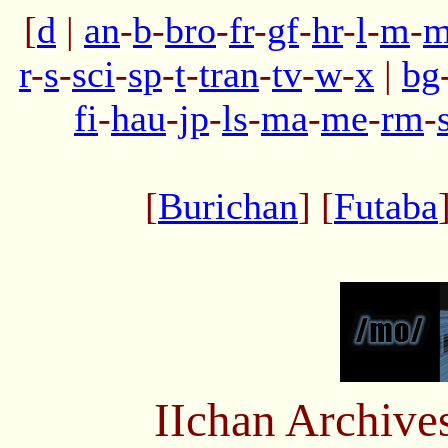
[
d
|
an
-
b
-
bro
-
fr
-
gf
-
hr
-
l
-
m
-
m
r
-
s
-
sci
-
sp
-
t
-
tran
-
tv
-
w
-
x
|
bg
fi
-
hau
-
jp
-
ls
-
ma
-
me
-
rm
-
[
Burichan
] [
Futaba
IIchan Archiv