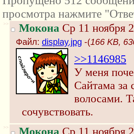
Пропущено 512 сообщений
просмотра нажмите "Отве
>>
Мокона
Ср 11 ноября 2
Файл:
display.jpg
-(
166 KB, 630
>>1146985
У меня поче
Сайтама за 
волосами. Та
сочувствовать.
>>
Мокона
Ср 11 ноября 2