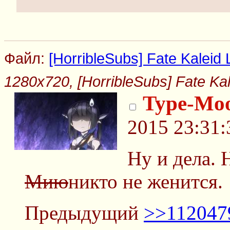
Файл:
[HorribleSubs] Fate Kaleid 
1280x720, [HorribleSubs] Fate Kal
Type-Mo
2015 23:31:
Ну и дела. 
Мию
никто не женится.
Предыдущий
>>112047