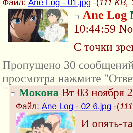
Файл:
Ane Log - 01.jpg
-(
111 KB, 
Ane Log
10:44:59
No
С точки зре
Пропущено 30 сообщений 
просмотра нажмите "Отве
>>
Мокона
Вт 03 ноября 2
Файл:
Ane Log - 02 6.jpg
-(
111
И опять-т