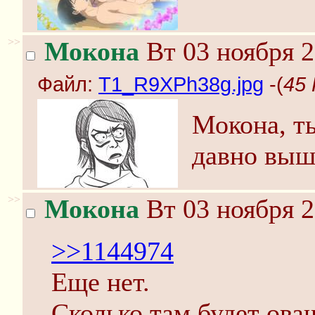
>>
Мокона
Вт 03 ноября 2
Файл:
T1_R9XPh38g.jpg
-(
45 
Мокона, т
давно выше
>>
Мокона
Вт 03 ноября 2
>>1144974
Еще нет.
Сколько там будет ова