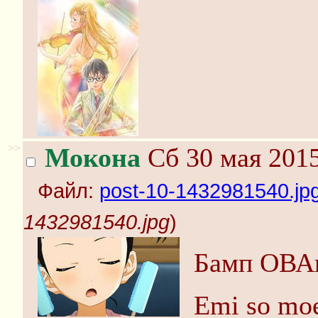
>>
Мокона
Сб 30 мая 2015
Файл:
post-10-1432981540.jp
1432981540.jpg
)
Бамп ОВА
Emi so mo