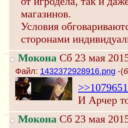
от игродела, так и даже
магазинов.
Условия обговаривают
сторонами индивидуаль
>>
Мокона
Сб 23 мая 2015
Файл:
1432372928916.png
-(
6
>>1079651
И Арчер то
>>
Мокона
Сб 23 мая 2015