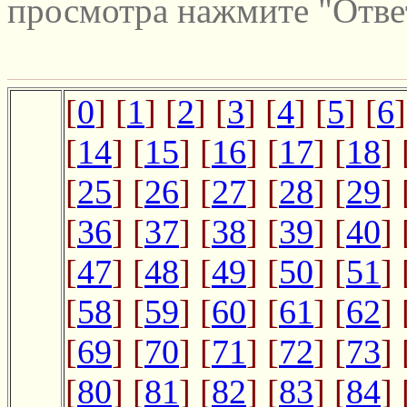
просмотра нажмите "Отве
[
0
] [
1
] [
2
] [
3
] [
4
] [
5
] [
6
]
[
14
] [
15
] [
16
] [
17
] [
18
] 
[
25
] [
26
] [
27
] [
28
] [
29
] 
[
36
] [
37
] [
38
] [
39
] [
40
] 
[
47
] [
48
] [
49
] [
50
] [
51
] 
[
58
] [
59
] [
60
] [
61
] [
62
] 
[
69
] [
70
] [
71
] [
72
] [
73
] 
[
80
] [
81
] [
82
] [
83
] [
84
] 