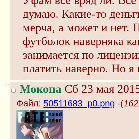
Уфам всё вряд ли. Всё 
думаю. Какие-то день
мерча, а может и нет.
футболок наверняка ка
занимается по лицензи
платить наверно. Но я 
>>
Мокона
Сб 23 мая 2015
Файл:
50511683_p0.png
-(
162