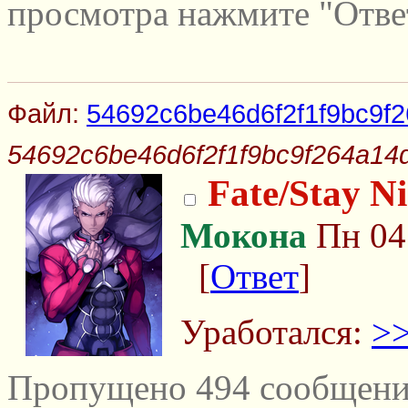
просмотра нажмите "Отве
Файл:
54692c6be46d6f2f1f9bc9f
54692c6be46d6f2f1f9bc9f264a14
Fate/Stay N
Мокона
Пн 04 
[
Ответ
]
Уработался:
>
Пропущено 494 сообщений