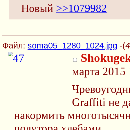
Новый
>>1079982
Файл:
soma05_1280_1024.jpg
-(
4
Shokugek
марта 2015 
Чревоугодн
Graffiti не 
накормить многотысяч
полутора хлебами.