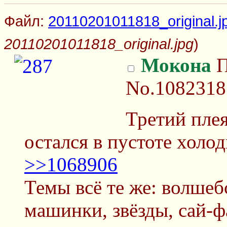
Файл:
20110201011818_original.j
20110201011818_original.jpg
)
Мокона
П
No.1082318
Третий пле
остался в пустоте холо
>>1068906
Темы всё те же: волшеб
машинки, звёзды, сай-ф