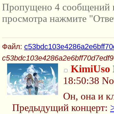
Пропущено 4 сообщений и
просмотра нажмите "Отве
Файл:
c53bdc103e4286a2e6bff70
c53bdc103e4286a2e6bff70d7edf9
KimiUso
18:50:38
No
Он, она и к
Предыдущий концерт: