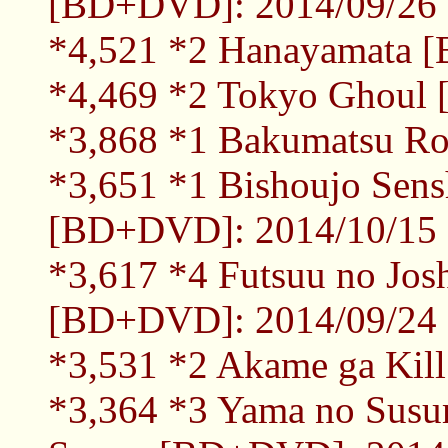
[BD+DVD]: 2014/09/26
*4,521 *2 Hanayamata 
*4,469 *2 Tokyo Ghoul
*3,868 *1 Bakumatsu R
*3,651 *1 Bishoujo Sens
[BD+DVD]: 2014/10/15
*3,617 *4 Futsuu no Jos
[BD+DVD]: 2014/09/24
*3,531 *2 Akame ga Kil
*3,364 *3 Yama no Sus