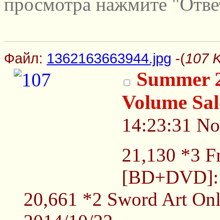
просмотра нажмите "Отве
Файл:
1362163663944.jpg
-(
107 
Summer 2
Volume Sal
14:23:31
No
21,130 *3 F
[BD+DVD]: 
20,661 *2 Sword Art On