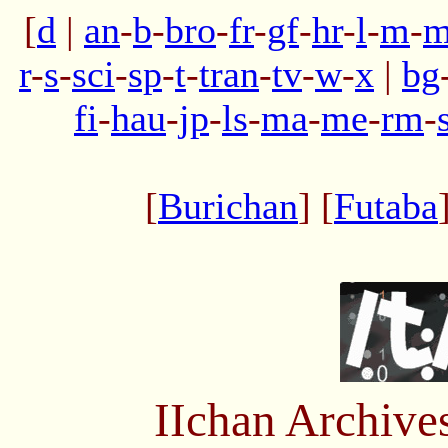
[
d
|
an
-
b
-
bro
-
fr
-
gf
-
hr
-
l
-
m
-
m
r
-
s
-
sci
-
sp
-
t
-
tran
-
tv
-
w
-
x
|
bg
fi
-
hau
-
jp
-
ls
-
ma
-
me
-
rm
-
[
Burichan
] [
Futaba
IIchan Archiv