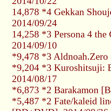
2014/10/22
14,878 *4 Gekkan Shou
2014/09/24
14,258 *3 Persona 4 th
2014/09/10
*9,478 *3 Aldnoah.Zer
*9,204 *3 Kuroshitsuji:
2014/08/17
*6,873 *2 Barakamon [
*5,487 *2 Fate/kaleid li