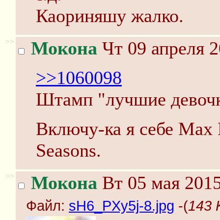
Каориняшу жалко.
>>
Мокона
Чт 09 апреля 2
>>1060098
Штамп "лучшие девочк
Включу-ка я себе Max R
Seasons.
>>
Мокона
Вт 05 мая 2015
Файл:
sH6_PXy5j-8.jpg
-(
143 