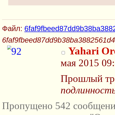
Файл:
6faf9fbeed87dd9b38ba388
6faf9fbeed87dd9b38ba3882561d4
Yahari Or
мая 2015 09
Прошлый тре
подлинност
Пропущено 542 сообщений