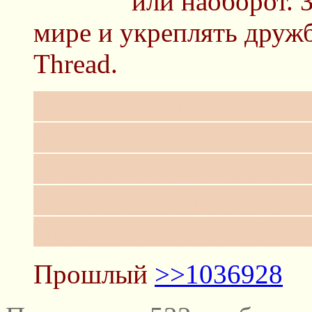
или наоборот. 
мире и укреплять друж
Thread.
С выбором первого сез
прежнему всё сложно, 
трэда остаётся в силе. 
выбирать по понравивш
монетку, результат буде
Прошлый
>>1036928