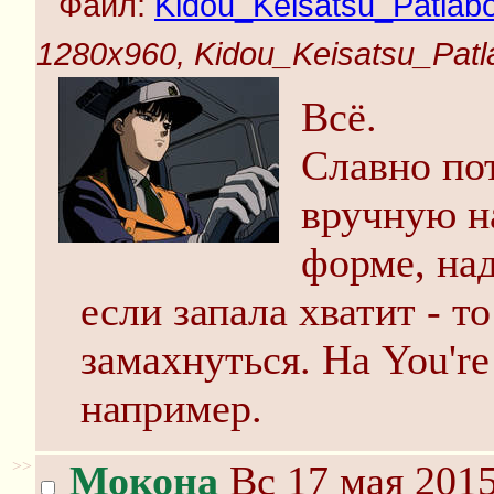
Файл:
Kidou_Keisatsu_Patlabo
1280x960, Kidou_Keisatsu_Patla
Всё.
Славно по
вручную н
форме, над
если запала хватит - т
замахнуться. На You're 
например.
>>
Мокона
Вс 17 мая 2015