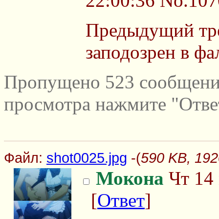
22:00:36
No.107
Предыдущий тр
заподозрен в ф
Пропущено 523 сообщений
просмотра нажмите "Отве
Файл:
shot0025.jpg
-(
590 KB, 192
Мокона
Чт 14 
[
Ответ
]