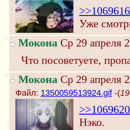
>>1069616
Уже смотр
>>
Мокона
Ср 29 апреля 2
Что посоветуете, проп
>>
Мокона
Ср 29 апреля 2
Файл:
1350059513924.gif
-(
19
>>1069620
Нэко.