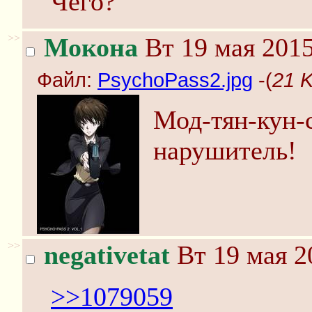
Чего?
>>
Мокона
Вт 19 мая 2015
Файл:
PsychoPass2.jpg
-(
21 
Мод-тян-кун-с
нарушитель!
>>
negativetat
Вт 19 мая 2
>>1079059