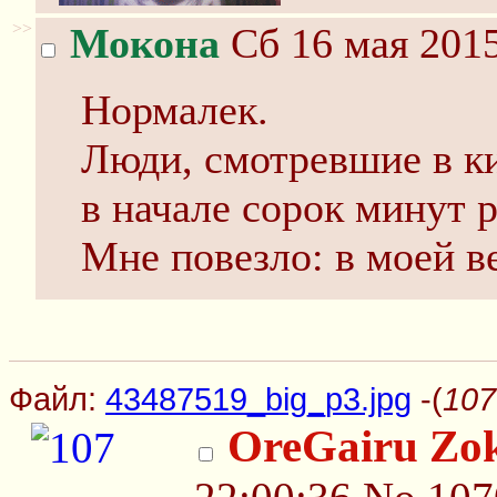
>>
Мокона
Сб 16 мая 2015
Нормалек.
Люди, смотревшие в ки
в начале сорок минут р
Мне повезло: в моей в
Файл:
43487519_big_p3.jpg
-(
107
OreGairu Zo