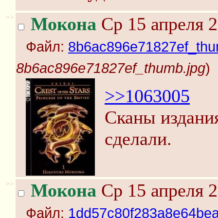
>>
Мокона
Ср 15 апреля 2
Файл:
8b6ac896e71827ef_thu
8b6ac896e71827ef_thumb.jpg
)
>>1063005
Сканы издания
сделали.
>>
Мокона
Ср 15 апреля 2
Файл:
1dd57c80f283a8e64bea