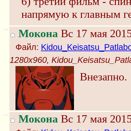
6) третий фильм - спи
напрямую к главным г
>>
Мокона
Вс 17 мая 2015
Файл:
Kidou_Keisatsu_Patlabo
1280x960, Kidou_Keisatsu_Patla
Внезапно.
>>
Мокона
Вс 17 мая 2015