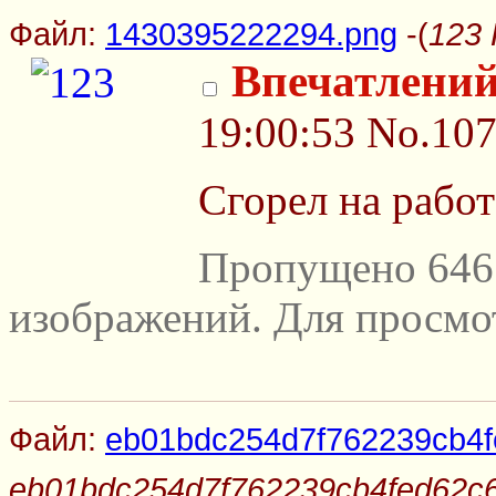
Файл:
1430395222294.png
-(
123 
Впечатлений
19:00:53
No.10
Сгорел на рабо
Пропущено 646
изображений. Для просмо
Файл:
eb01bdc254d7f762239cb4f
eb01bdc254d7f762239cb4fed62c6