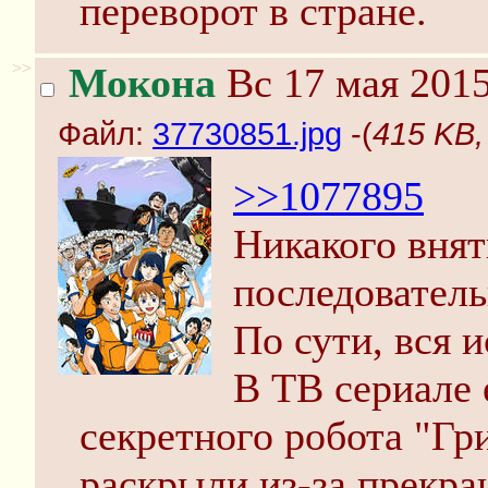
переворот в стране.
>>
Мокона
Вс 17 мая 2015
Файл:
37730851.jpg
-(
415 KB,
>>1077895
Никакого внят
последователь
По сути, вся и
В ТВ сериале 
секретного робота "Гри
раскрыли из-за прекра