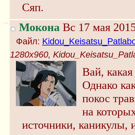
Сяп.
>>
Мокона
Вс 17 мая 2015
Файл:
Kidou_Keisatsu_Patlabo
1280x960, Kidou_Keisatsu_Patla
Вай, кака
Однако как
покос тра
на которых
источники, каникулы, 