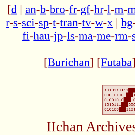
[
d
|
an
-
b
-
bro
-
fr
-
gf
-
hr
-
l
-
m
-
m
r
-
s
-
sci
-
sp
-
t
-
tran
-
tv
-
w
-
x
|
bg
fi
-
hau
-
jp
-
ls
-
ma
-
me
-
rm
-
[
Burichan
] [
Futaba
IIchan Archiv