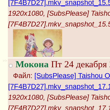
[7F4B7D27].mkv_snapshot_15.5
1920x1080, [SubsPlease] Taish
[7F4B7D27].mkv_snapshot_15.5
>>
Мокона
Пт 24 декабря 
Файл:
[SubsPlease] Taishou O
[7F4B7D27].mkv_snapshot_17.1
1920x1080, [SubsPlease] Taish
[7F4B7D27].mkv_snapshot_17.1