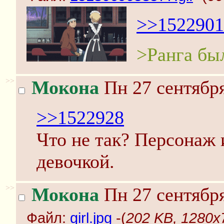
>>1522901
>Ранга бы
>>
Мокона
Пн 27 сентября
>>1522928
Что не так? Персонаж
девочкой.
>>
Мокона
Пн 27 сентября
Файл:
girl.jpg
-(
202 KB, 1280x73