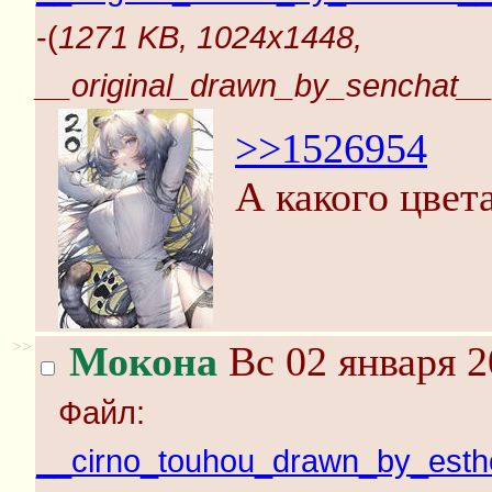
-(
1271 KB, 1024x1448,
__original_drawn_by_senchat
>>1526954
А какого цвет
>>
Мокона
Вс 02 января 2
Файл:
__cirno_touhou_drawn_by_esth