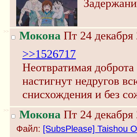
Задержани
>>
Мокона
Пт 24 декабря 
>>1526717
Неотвратимая доброта
настигнут недругов всю
снисхождения и без со
>>
Мокона
Пт 24 декабря 
Файл:
[SubsPlease] Taishou O