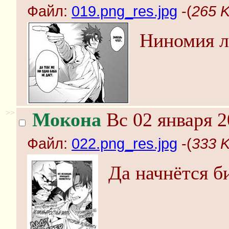
Файл:
019.png_res.jpg
-(
265 K
Ниномия л
>>
Мокона
Вс 02 января 2
Файл:
022.png_res.jpg
-(
333 K
Да начнётся б