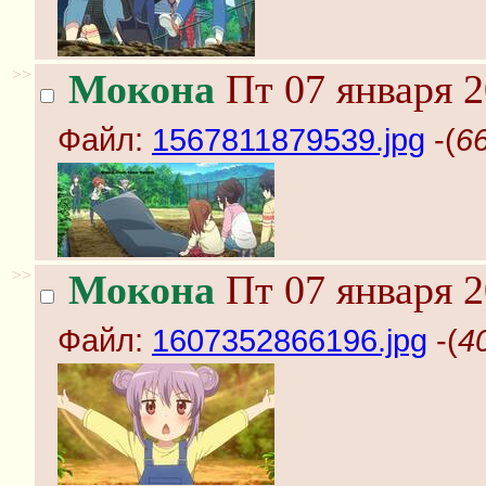
>>
Мокона
Пт 07 января 2
Файл:
1567811879539.jpg
-(
6
>>
Мокона
Пт 07 января 2
Файл:
1607352866196.jpg
-(
4