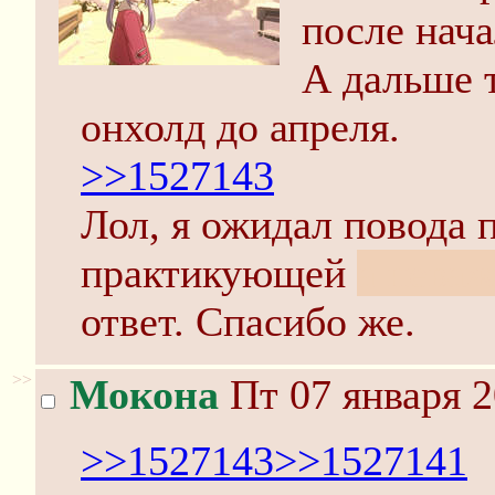
после нача
А дальше т
онхолд до апреля.
>>1527143
Лол, я ожидал повода 
практикующей
а неваж
ответ. Спасибо же.
>>
Мокона
Пт 07 января 2
>>1527143
>>1527141