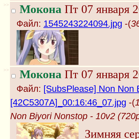
>>
Мокона
Пт 07 января 2
Файл:
1545243224094.jpg
-(
3
>>
Мокона
Пт 07 января 2
Файл:
[SubsPlease] Non Non B
[42C5307A]_00:16:46_07.jpg
-(
Non Biyori Nonstop - 10v2 (720
Зимняя сер