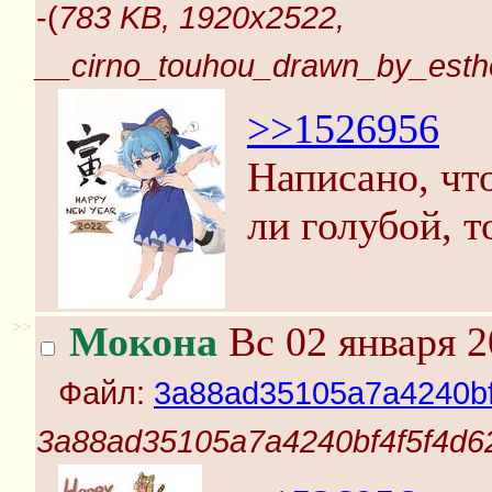
-(
783 KB, 1920x2522,
__cirno_touhou_drawn_by_esth
>>1526956
Написано, чт
ли голубой, т
>>
Мокона
Вс 02 января 2
Файл:
3a88ad35105a7a4240bf
3a88ad35105a7a4240bf4f5f4d6