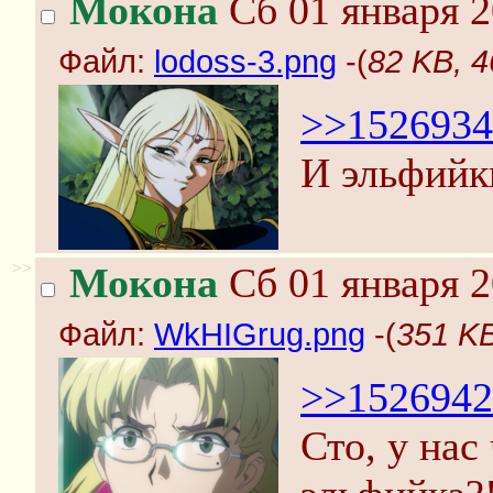
Мокона
Сб 01 января 2
Файл:
lodoss-3.png
-(
82 KB, 4
>>1526934
И эльфийк
>>
Мокона
Сб 01 января 2
Файл:
WkHIGrug.png
-(
351 K
>>1526942
Сто, у нас