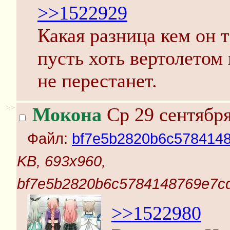
>>1522929
Какая разница кем он 
пусть хоть вертолетом
не перестанет.
>>
Мокона
Ср 29 сентября
Файл:
bf7e5b2820b6c5784148
KB, 693x960,
bf7e5b2820b6c5784148769e7cd
>>1522980