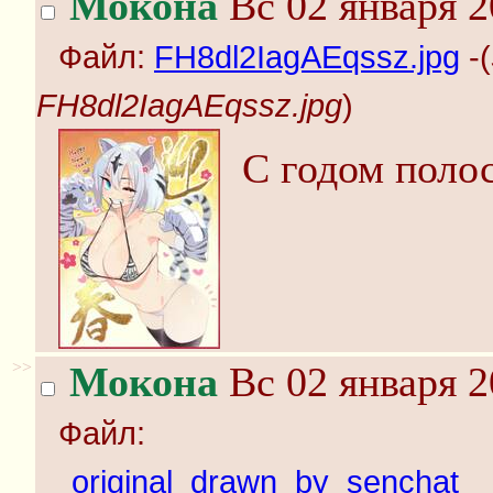
Мокона
Вс 02 января 2
Файл:
FH8dl2IagAEqssz.jpg
-(
FH8dl2IagAEqssz.jpg
)
С годом поло
>>
Мокона
Вс 02 января 2
Файл:
__original_drawn_by_senchat