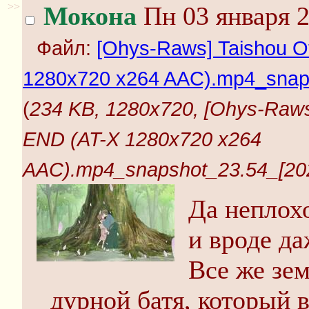
>>
Мокона
Пн 03 января 2
Файл:
[Ohys-Raws] Taishou O
1280x720 x264 AAC).mp4_snaps
(
234 KB, 1280x720, [Ohys-Raws
END (AT-X 1280x720 x264
AAC).mp4_snapshot_23.54_[202
Да неплох
и вроде да
Все же зем
дурной батя, который 