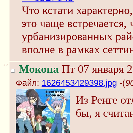
Что кстати характерно
это чаще встречается, 
урбанизированных райо
вполне в рамках сеттин
>>
Мокона
Пт 07 января 2
Файл:
1626453429398.jpg
-(
9
Из Ренге о
бы, я счита