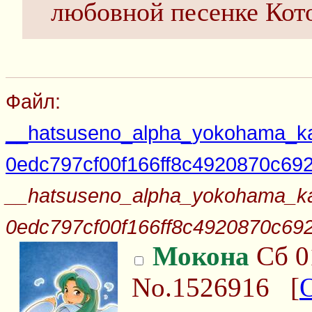
любовной песенке Кот
Файл:
__hatsuseno_alpha_yokohama_ka
0edc797cf00f166ff8c4920870c692
__hatsuseno_alpha_yokohama_ka
0edc797cf00f166ff8c4920870c692
Мокона
Сб 0
No.1526916
[