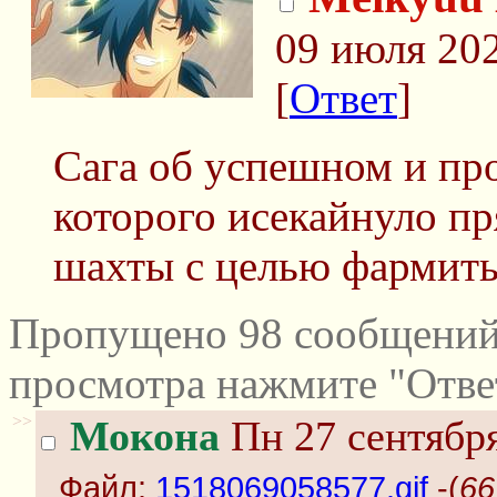
09 июля 202
[
Ответ
]
Сага об успешном и п
которого исекайнуло п
шахты с целью фармить
Пропущено 98 сообщений 
просмотра нажмите "Отве
>>
Мокона
Пн 27 сентября
Файл:
1518069058577.gif
-(
66