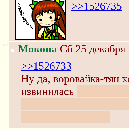
>>1526735
>>
Мокона
Сб 25 декабря 
>>1526733
Ну да, воровайка-тян х
извинилась
а в манге 
извинилась, и даже раз
полное искупление