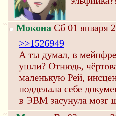
эльфийка?
>>
Мокона
Сб 01 января 2
>>1526949
А ты думал, в мейнф
ушли? Отнюдь, чёртова
маленькую Рей, инсцен
подделала себе докуме
в ЭВМ засунула мозг ш
>>