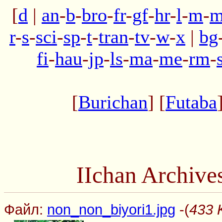
[
d
|
an
-
b
-
bro
-
fr
-
gf
-
hr
-
l
-
m
-
m
r
-
s
-
sci
-
sp
-
t
-
tran
-
tv
-
w
-
x
|
bg
fi
-
hau
-
jp
-
ls
-
ma
-
me
-
rm
-
[
Burichan
] [
Futaba
IIchan Archiv
Файл:
non_non_biyori1.jpg
-(
433 