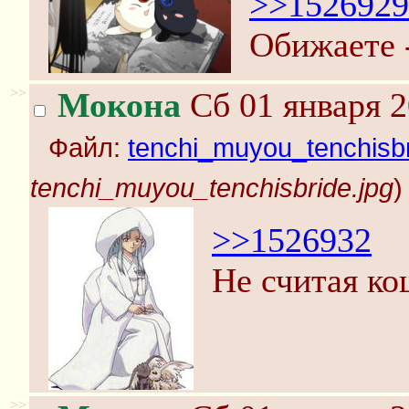
>>1526929
Обижаете -
>>
Мокона
Сб 01 января 2
Файл:
tenchi_muyou_tenchisbr
tenchi_muyou_tenchisbride.jpg
)
>>1526932
Не считая ко
>>