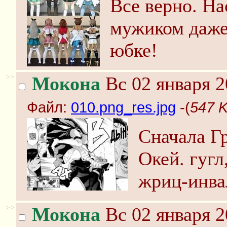
Все верно. Н
мужиком даже
юбке!
>>
Мокона
Вс 02 января 2
Файл:
010.png_res.jpg
-(
547 K
Сначала Гр
Окей. гугл
жриц-инва
>>
Мокона
Вс 02 января 2