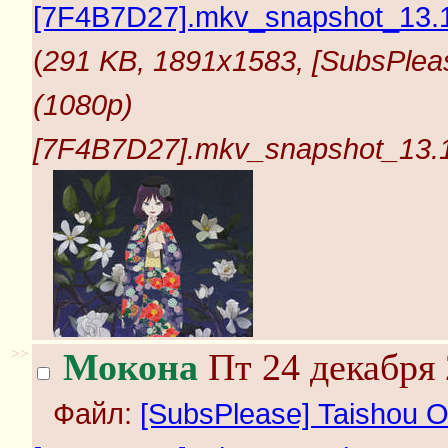
[7F4B7D27].mkv_snapshot_13.17
(
291 KB, 1891x1583, [SubsPleas
(1080p)
[7F4B7D27].mkv_snapshot_13.17
>>
Мокона
Пт 24 декабря 
Файл:
[SubsPlease] Taishou O