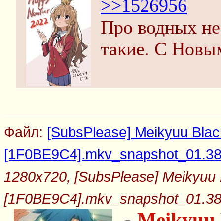
>>1526956
Про водных не
такие. С Новы
Файл:
[SubsPlease] Meikyuu Blac
[1F0BE9C4].mkv_snapshot_01.38_
1280x720, [SubsPlease] Meikyuu 
[1F0BE9C4].mkv_snapshot_01.38_
Meikyuu