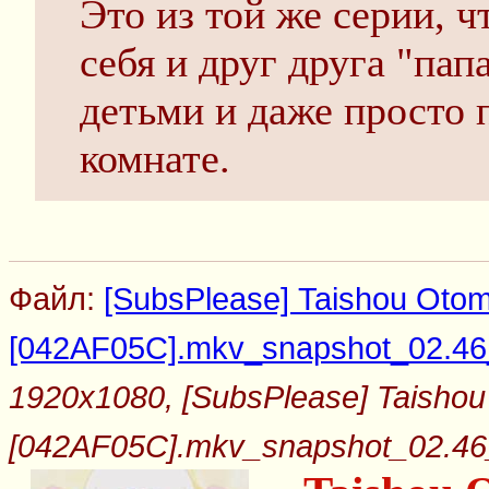
Это из той же серии, 
себя и друг друга "пап
детьми и даже просто 
комнате.
Файл:
[SubsPlease] Taishou Otom
[042AF05C].mkv_snapshot_02.46_
1920x1080, [SubsPlease] Taishou
[042AF05C].mkv_snapshot_02.46_