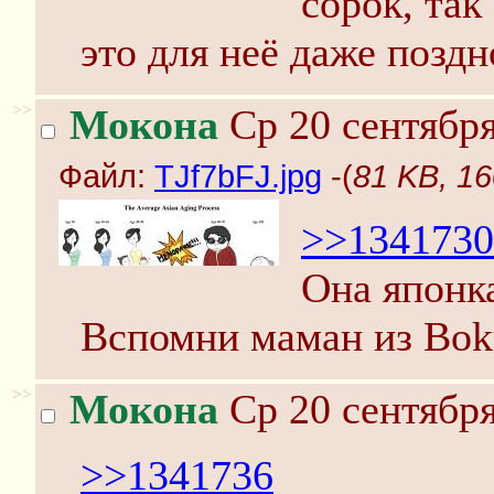
сорок, так
это для неё даже поздн
>>
Мокона
Ср 20 сентября
Файл:
TJf7bFJ.jpg
-(
81 KB, 16
>>1341730
Она японка
Вспомни маман из Bok
>>
Мокона
Ср 20 сентября
>>1341736