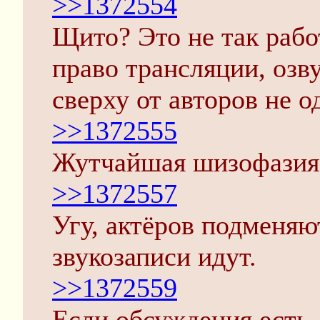
>>1372554
Щито? Это не так рабо
право трансляции, озв
сверху от авторов не о
>>1372555
Жутчайшая шизофазия
>>1372557
Угу, актёров подменяю
звукозаписи идут.
>>1372559
Если обсуждения есть, 