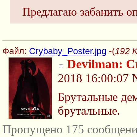
Предлагаю забанить оп
Файл:
Crybaby_Poster.jpg
-(
192 K
Devilman: C
2018 16:00:07
Брутальные де
брутальные.
Пропущено 175 сообщений