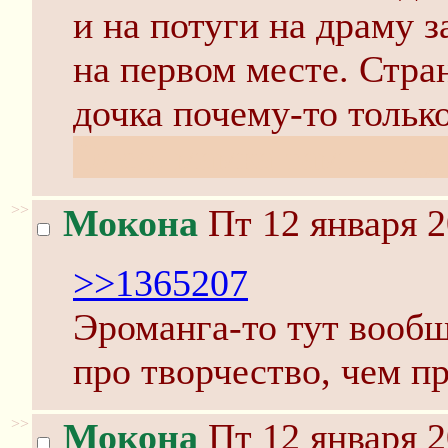
и на потуги на драму 
на первом месте. Стран
дочка почему-то тольк
Олсо, мамка там — лу
>>
Мокона
Пт 12 января 2
>>1365207
Эроманга-то тут вооб
про творчество, чем п
>>
Мокона
Пт 12 января 2