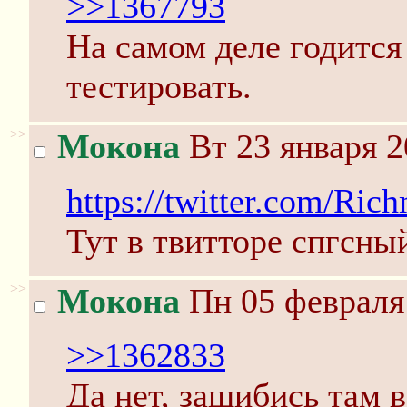
>>1367793
На самом деле годится
тестировать.
>>
Мокона
Вт 23 января 2
https://twitter.com/Ri
Тут в твитторе спгсны
>>
Мокона
Пн 05 февраля 
>>1362833
Да нет, зашибись там 