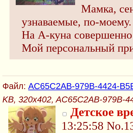
Мамка, сен
узнаваемые, по-моему.
На А-куна совершенно 
Мой персональный при
Файл:
AC65C2AB-979B-4424-B5E
KB, 320x402, AC65C2AB-979B-44
Детское вр
13:25:58
No.1