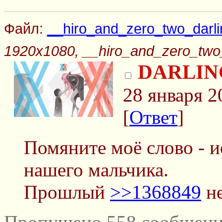
Файл:
__hiro_and_zero_two_darlin
1920x1080, __hiro_and_zero_two_d
DARLING
28 января 2
[
Ответ
]
Помяните моё слово - и
нашего мальчика.
Прошлый
>>1368849
не