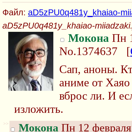
Файл:
aD5zPU0q481y_khaiao-miia
aD5zPU0q481y_khaiao-miiadzaki.
Мокона
Пн 1
No.1374637
[
Сап, аноны. Кт
аниме от Хаяо
вброс ли. И ес
изложить.
>>
Мокона
Пн 12 февраля 