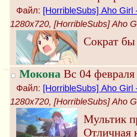
Файл:
[HorribleSubs] Aho Girl -
1280x720, [HorribleSubs] Aho Girl
Сократ бы
>>
Мокона
Вс 04 февраля 
Файл:
[HorribleSubs] Aho Girl -
1280x720, [HorribleSubs] Aho Girl
Мультик п
Отличная к