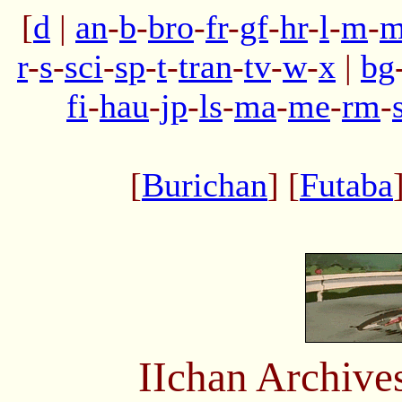
[
d
|
an
-
b
-
bro
-
fr
-
gf
-
hr
-
l
-
m
-
m
r
-
s
-
sci
-
sp
-
t
-
tran
-
tv
-
w
-
x
|
bg
fi
-
hau
-
jp
-
ls
-
ma
-
me
-
rm
-
[
Burichan
] [
Futaba
IIchan Archiv