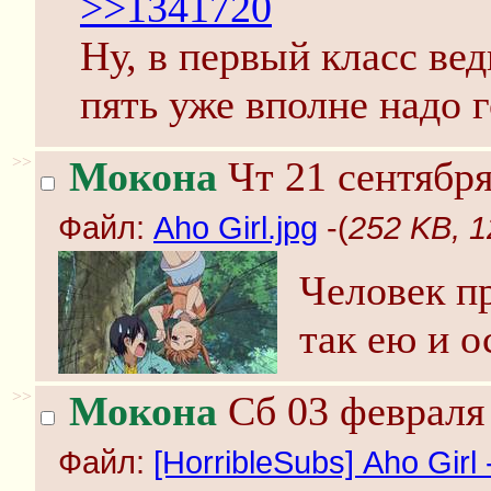
>>1341720
Ну, в первый класс вед
пять уже вполне надо г
>>
Мокона
Чт 21 сентября
Файл:
Aho Girl.jpg
-(
252 KB, 1
Человек п
так ею и о
>>
Мокона
Сб 03 февраля 
Файл:
[HorribleSubs] Aho Girl 