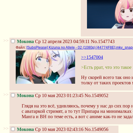
>>
Мокона
Ср 12 апреля 2023 04:59:11
No.1547743
Файл:
[SubsPlease] Kizuna no Allele - 02 (1080p) [44774F8E].mkv_snap
>>1547004
>Есть ррат, что это тако
Ну скорей всего так оно 
толку от таких проектов
>>
Мокона
Ср 10 мая 2023 01:23:45
No.1549052
Глядя на это всё, удивляюсь, почему у нас до сих пор
с аватаркой стримят, а то тут Припара на минималках
Манга и ВН по теме есть, а вот с аниме как-то не зада
>>
Мокона
Ср 10 мая 2023 02:43:16
No.1549056