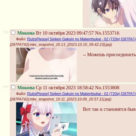
>>
Мокона
Вт 10 октября 2023 09:47:57
No.1553716
Файл:
[SubsPlease] Seiken Gakuin no Makentsukai - 02 (720p) [287FA
[287FA742].mkv_snapshot_20.13_[2023.10.10_09.42.23].jpg
)
-- Можешь присоединить
>>
Мокона
Ср 11 октября 2023 18:58:42
No.1553808
Файл:
[SubsPlease] Seiken Gakuin no Makentsukai - 02 (720p) [287FA7
[287FA742].mkv_snapshot_10.11_[2023.10.09_20.57.11].jpg
)
Вот так и становятся б