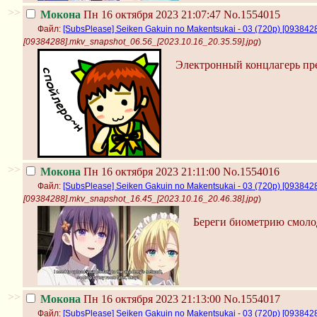
>>
Мокона
Пн 16 октября 2023 21:07:47
No.1554015
Файл:
[SubsPlease] Seiken Gakuin no Makentsukai - 03 (720p) [09384
[09384288].mkv_snapshot_06.56_[2023.10.16_20.35.59].jpg
)
Электронный концлагерь пре
>>
Мокона
Пн 16 октября 2023 21:11:00
No.1554016
Файл:
[SubsPlease] Seiken Gakuin no Makentsukai - 03 (720p) [09384
[09384288].mkv_snapshot_16.45_[2023.10.16_20.46.38].jpg
)
Береги биометрию смоло
>>
Мокона
Пн 16 октября 2023 21:13:00
No.1554017
Файл:
[SubsPlease] Seiken Gakuin no Makentsukai - 03 (720p) [09384