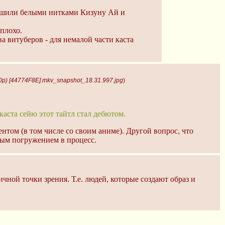
ришили белыми нитками Кизуну Ай и
еплохо.
ва витуберов - для немалой части каста
80p) [44774F8E].mkv_snapshot_18.31.997.jpg
)
 каста сейю этот тайтл стал дебютом.
ентом (в том числе со своим аниме). Другой вопрос, что
ным погружением в процесс.
ичной точки зрения. Т.е. людей, которые создают образ и