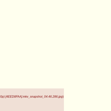
1080p) [4EED8FAA].mkv_snapshot_04.46.286.jpg
)