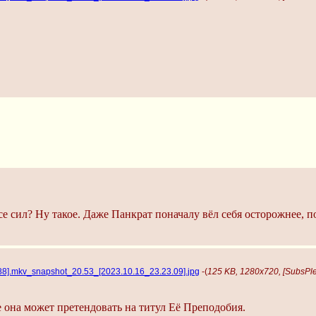
 сил? Ну такое. Даже Панкрат поначалу вёл себя осторожнее, по
288].mkv_snapshot_20.53_[2023.10.16_23.23.09].jpg
-(
125 KB, 1280x720, [SubsPle
она может претендовать на титул Её Преподобия.