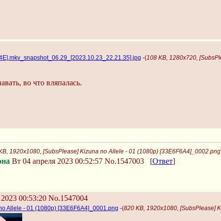
04E].mkv_snapshot_06.29_[2023.10.23_22.21.35].jpg
-(
108 KB, 1280x720, [SubsPl
вать, во что вляпалась.
KB, 1920x1080, [SubsPlease] Kizuna no Allele - 01 (1080p) [33E6F6A4]_0002.png
она
Вт 04 апреля 2023 00:52:57
No.1547003
[
Ответ
]
2023 00:53:20
No.1547004
no Allele - 01 (1080p) [33E6F6A4]_0001.png
-(
820 KB, 1920x1080, [SubsPlease] K