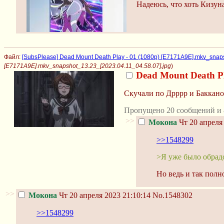
Надеюсь, что хоть Кизуна
Файл:
[SubsPlease] Dead Mount Death Play - 01 (1080p) [E7171A9E].mkv_snap
[E7171A9E].mkv_snapshot_13.23_[2023.04.11_04.58.07].jpg
)
Dead Mount Death P
Скучали по Дрррр и Баккано
Пропущено 20 сообщений и 
>>
Мокона
Чт 20 апреля 
>>1548299
>Я уже было обрадо
Но ведь и так полн
>>
Мокона
Чт 20 апреля 2023 21:10:14
No.1548302
>>1548299