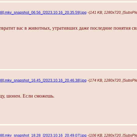
288].mkv_snapshot_06.56_[2023.10.16_20.35.59].jpg
-(
141 KB, 1280x720, [SubsPle
вратит вас в животных, утративших даже последние понятия св
288].mkv_snapshot_16.45_[2023.10.16_20.46.38].jpg
-(
174 KB, 1280x720, [SubsPle
ду, шонен. Если сможешь.
288].mkv_snapshot_18.28_[2023.10.16_20.49.07].jpg
-(
106 KB, 1280x720, [SubsPle