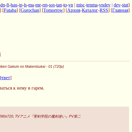
-
dn
-
fi
-
hau
-
jp
-
ls
-
ma
-
me
-
rm
-
sos
-
tan
-
to
-
vn
|
misc
-
tenma
-
vndev
|
dev
-
stat
]
] [
Futaba
] [
Gurochan
] [
Tomorrow
] [
Архив
-
Каталог
-
RSS
] [
Главная
]
а
iken Gakuin no Makentsukai - 01 (720p)
Ответ
]
ться к нему в гарем.
, 1280x720, TVアニメ『聖剣学院の魔剣使い』PV第二