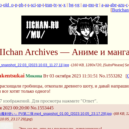
o
-
old_o
-
p
-
ph
-
r
-
s
-
sci
-
sp
-
t
-
tran
-
tv
-
w
-
x
|
bg
-
vg
|
au
-
mo
-
tr
|
a
-
aa
-
abe
-
azu
-
c
[
Burichan
IIchan Archives — Аниме и манг
_snapshot_22.03_[2023.10.03_11.27.11].jpg
-(
160 KB, 1280x720, [SubsPlease] Se
akentsukai
Мокона
Вт 03 октября 2023 11:31:51
No.1553282
[
асхищали гробницы, откопали древнего шоту, и давай напрашива
 все хотят только одного!
7 изображений. Для просмотра нажмите "Ответ".
я 2023 00:20:00
No.1553445
』PV第二弾.mp4_snapshot_01.00_[2023.10.05_23.17.29].jpg
-(
68 KB
0.05_23.17.29].jpg
)
Это не то, что вы подумали, извращенцы!