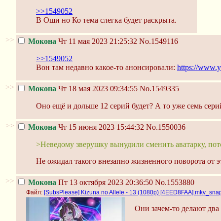
>>1549052
В Оши но Ко тема слегка будет раскрыта.
>>
Мокона
Чт 11 мая 2023 21:25:32
No.1549116
>>1549052
Вон там недавно какое-то анонсировали:
https://www
>>
Мокона
Чт 18 мая 2023 09:34:55
No.1549335
Оно ещё и дольше 12 серий будет? А то уже семь сери
>>
Мокона
Чт 15 июня 2023 15:44:32
No.1550036
>Неведому зверушку вынудили сменить аватарку, по
Не ожидал такого внезапно жизненного поворота от э
>>
Мокона
Пт 13 октября 2023 20:36:50
No.1553880
Файл:
[SubsPlease] Kizuna no Allele - 13 (1080p) [4EED8FAA].mkv_sna
Они зачем-то делают два 