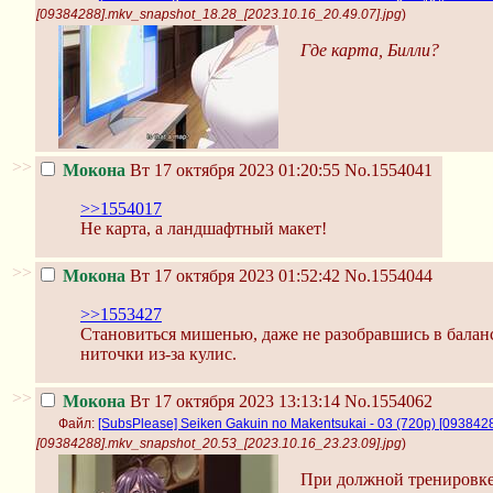
[09384288].mkv_snapshot_18.28_[2023.10.16_20.49.07].jpg
)
Где карта, Билли?
>>
Мокона
Вт 17 октября 2023 01:20:55
No.1554041
>>1554017
Не карта, а ландшафтный макет!
>>
Мокона
Вт 17 октября 2023 01:52:42
No.1554044
>>1553427
Становиться мишенью, даже не разобравшись в балансе
ниточки из-за кулис.
>>
Мокона
Вт 17 октября 2023 13:13:14
No.1554062
Файл:
[SubsPlease] Seiken Gakuin no Makentsukai - 03 (720p) [09384
[09384288].mkv_snapshot_20.53_[2023.10.16_23.23.09].jpg
)
При должной тренировке 