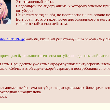
Это загадочный тайтл.
Недосайфайное айдору аниме, к которому зачем-то п
витуберов.
Не хватает звёзд с неба, но поставлено и нарисовано н
Есть ррат, что это такое промо для буквального агентст
сейю этот тайтл стал дебютом.
shot_18.31.997.jpg
-(
697 KB, 1920x1080, [SubsPlease] Kizuna no Allele - 02 (10
е промо для буквального агентства витуберов - для немалой части
и есть. Прецеденты уже есть айдору-группок с витуберским элем
 мало. Сейчас в этой сцене скорей стримеры востребованы с пол
 нет аниме, где бы тема витуберства раскрывалась с более реалист
 очередная выходит пока.
лось.