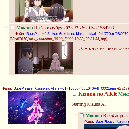
>>
Мокона
Пн 23 октября 2023 22:26:20
No.1554293
Файл:
[SubsPlease] Seiken Gakuin no Makentsukai - 04 (720p) [0BA07
[0BA0704E].mkv_snapshot_06.29_[2023.10.23_22.21.35].jpg
)
Оджосама начинает осозна
Файл:
[SubsPlease] Kizuna no Allele - 01 (1080p) [33E6F6A4]_0002.png
-(
2313 
Kizuna no Allele
Мок
Starring Kizuna Ai
>>
Мокона
Вт 04 апреля 
Файл:
[SubsPlease] Kizuna 