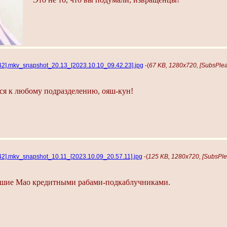
742].mkv_snapshot_20.13_[2023.10.10_09.42.23].jpg
-(
67 KB, 1280x720, [SubsPlea
ся к любому подразделению, ояш-кун!
42].mkv_snapshot_10.11_[2023.10.09_20.57.11].jpg
-(
125 KB, 1280x720, [SubsPle
ывшие Мао кредитными рабами-подкаблучниками.