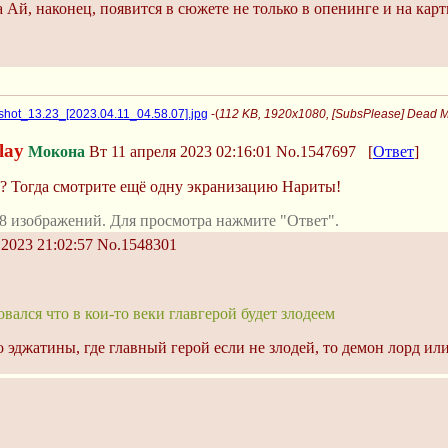
 Ай, наконец, появится в сюжете не только в опенинге и на карт
shot_13.23_[2023.04.11_04.58.07].jpg
-(
112 KB, 1920x1080, [SubsPlease] Dead M
lay
Мокона
Вт 11 апреля 2023 02:16:01
No.1547697
[
Ответ
]
? Тогда смотрите ещё одну экранизацию Нариты!
8 изображений. Для просмотра нажмите "Ответ".
2023 21:02:57
No.1548301
вался что в кои-то веки главгерой будет злодеем
о эджатины, где главный герой если не злодей, то демон лорд ил