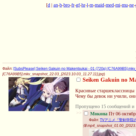
[
d
|
an
-
b
-
bro
-
fr
-
gf
-
hr
-
l
-
m
-
maid
-
med
-
mi
-
mu
-
ne
-
Файл:
[SubsPlease] Seiken Gakuin no Makentsukai - 01 (720p) [C76A99B5].mkv
[C76A99B5].mkv_snapshot_22.03_[2023.10.03_11.27.11].jpg
)
Seiken Gakuin no M
Красивые старшеклассницы р
Чему бы девок ни учили, они
Пропущено 15 сообщений и 
>>
Мокона
Пт 06 октябр
Файл:
TVアニメ『聖剣学院の魔剣使い
弾.mp4_snapshot_01.00_[2023.1