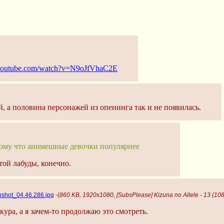
.youtube.com/watch?v=N9oJfVhaC2E
й, а половина персонажей из опенинга так и не появилась.
тому что анимешные девочки популярнее
той лабуды, конечно.
pshot_04.46.286.jpg
-(
860 KB, 1920x1080, [SubsPlease] Kizuna no Allele - 13 (
кура, а я зачем-то продолжаю это смотреть.