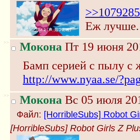
>>1079285
Еж лучше.
>>
Мокона
Пт 19 июня 20
Бамп серией с пылу с 
http://www.nyaa.se/?p
>>
Мокона
Вс 05 июля 201
Файл:
[HorribleSubs] Robot Gir
[HorribleSubs] Robot Girls Z Plus