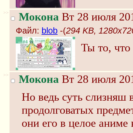
>>
Мокона
Вт 28 июля 201
Файл:
blob
-(
294 KB, 1280x720
Ты то, что
>>
Мокона
Вт 28 июля 201
Но ведь суть слизняш 
продолговатых предме
они его в целое аниме 