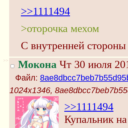
>>1111494
>оторочка мехом
С внутренней стороны
>>
Мокона
Чт 30 июля 201
Файл:
8ae8dbcc7beb7b55d95
1024x1346, 8ae8dbcc7beb7b5
>>1111494
Купальник на