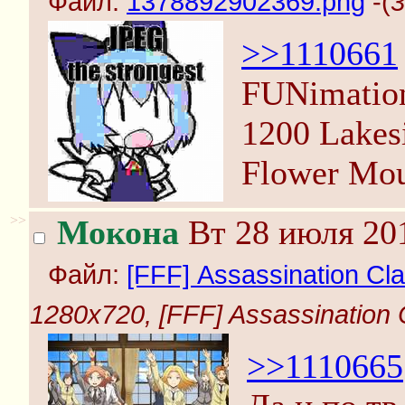
Файл:
1378892902369.png
-(
3
>>1110661
FUNimation
1200 Lakes
Flower Mo
>>
Мокона
Вт 28 июля 201
Файл:
[FFF] Assassination Cla
1280x720, [FFF] Assassination C
>>1110665