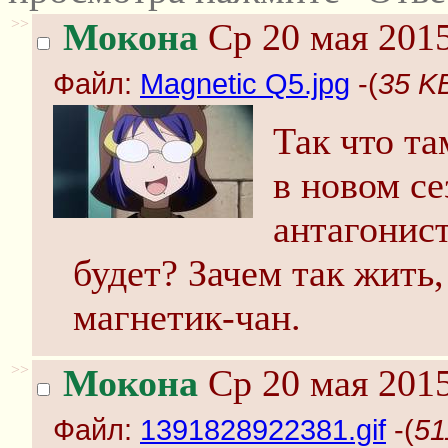
>>
Мокона
Ср 20 мая 2015
Файл:
Magnetic Q5.jpg
-(
35 KB
Так что та
в новом с
антагонис
будет? Зачем так жить,
магнетик-чан.
>>
Мокона
Ср 20 мая 2015
Файл:
1391828922381.gif
-(
51