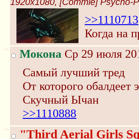
1920x1080, [Commie] Psycho-Pa
>>1110713
Когда на п
>>
Мокона
Ср 29 июля 201
Самый лучший тред
От которого обалдеет э
Скучный Ычан
>>1110888
>>
"Third Aerial Girls S