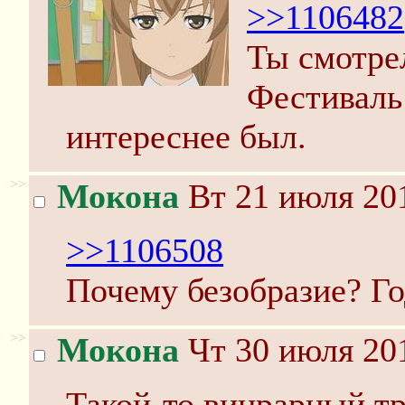
>>1106482
Ты смотрел
Фестиваль
интереснее был.
>>
Мокона
Вт 21 июля 201
>>1106508
Почему безобразие? Г
>>
Мокона
Чт 30 июля 201
Такой-то винрарный тр