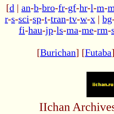
[
d
|
an
-
b
-
bro
-
fr
-
gf
-
hr
-
l
-
m
-
m
r
-
s
-
sci
-
sp
-
t
-
tran
-
tv
-
w
-
x
|
bg
fi
-
hau
-
jp
-
ls
-
ma
-
me
-
rm
-
[
Burichan
] [
Futaba
IIchan Archiv