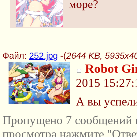
море?
Файл:
252.jpg
-(
2644 KB, 5935x40
Robot Gi
2015 15:27:
А вы успел
Пропущено 7 сообщений и
просмотра нажмите "Отве