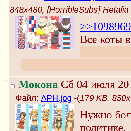
848x480, [HorribleSubs] Hetalia 
>>1098969
Все коты в
Вообще, в
посмотреть, как все др
>>
Мокона
Сб 04 июля 201
Файл:
APH.jpg
-(
179 KB, 850x
Нужно бол
политике.