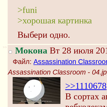
>funi
>хорошая картинка
Выбери одно.
>>
Мокона
Вт 28 июля 201
Файл:
Assassination Classroo
Assassination Classroom - 04.j
>>1110678
В сортах 
вебкодекам