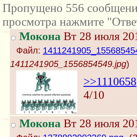
Пропущено 556 сообщений
просмотра нажмите "Отве
>>
Мокона
Вт 28 июля 201
Файл:
1411241905_155685454
1411241905_1556854549.jpg
)
>>1110658
4/10
>>
Мокона
Вт 28 июля 201