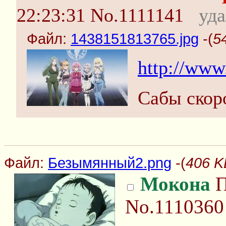
22:23:31
No.1111141
уд
Файл:
1438151813765.jpg
-(
5
http://www
Сабы скоро
Файл:
Безымянный2.png
-(
406 K
Мокона
П
No.1110360