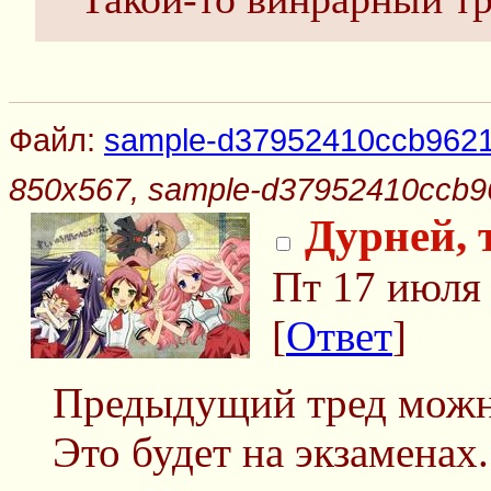
Файл:
sample-d37952410ccb9621
850x567, sample-d37952410ccb9
Дурней, 
Пт 17 июля 
[
Ответ
]
Предыдущий тред можн
Это будет на экзаменах.