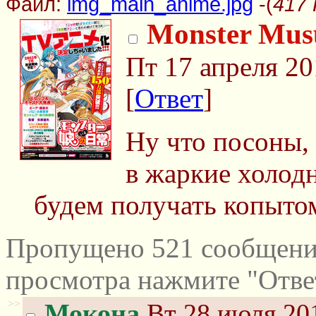
Файл:
img_main_anime.jpg
-(
417 
Monster Musu
Пт 17 апреля 20
[
Ответ
]
Ну что посоны,
в жаркие холод
будем получать копытом
Пропущено 521 сообщений
просмотра нажмите "Отве
>>
Мокона
Вт 28 июля 201