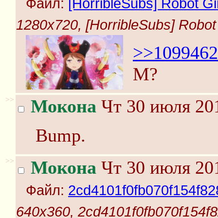
Файл:
[HorribleSubs] Robot Girl
1280x720, [HorribleSubs] Robot Gi
>>1099462
М?
>>
Мокона
Чт 30 июля 201
Bump.
>>
Мокона
Чт 30 июля 201
Файл:
2cd4101f0fb070f154f8
640x360, 2cd4101f0fb070f154f