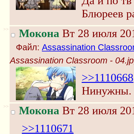
Да и по тв
Блюреев р
>>
Мокона
Вт 28 июля 201
Файл:
Assassination Classroo
Assassination Classroom - 04.j
>>1110668
Нинужны. 
>>
Мокона
Вт 28 июля 201
>>1110671