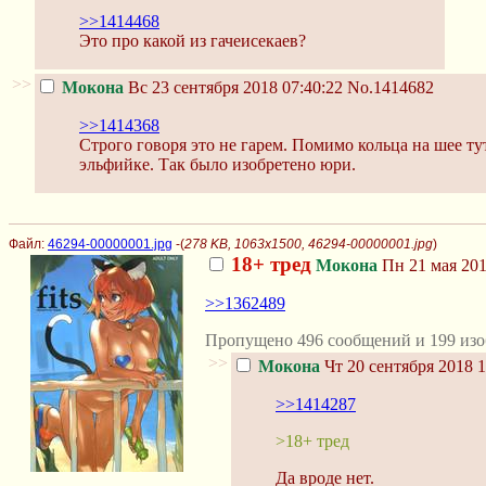
>>1414468
Это про какой из гачеисекаев?
>>
Мокона
Вс 23 сентября 2018 07:40:22
No.1414682
>>1414368
Строго говоря это не гарем. Помимо кольца на шее ту
эльфийке. Так было изобретено юри.
Файл:
46294-00000001.jpg
-(
278 KB, 1063x1500, 46294-00000001.jpg
)
18+ тред
Мокона
Пн 21 мая 201
>>1362489
Пропущено 496 сообщений и 199 изо
>>
Мокона
Чт 20 сентября 2018 1
>>1414287
>18+ тред
Да вроде нет.