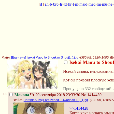
[
d
|
an
-
b
-
bro
-
fr
-
gf
-
hr
-
l
-
m
-
maid
-
med
-
mi
-
mu
-
ne
-
Файл:
[Erai-raws] Isekai Maou to Shoukan Shouj(...).jpg
-(
580 KB, 1920x1080, [Era
Isekai Maou to Shou
Исекай сезона, нецелованны
Кот бы почесал плоскую кош
Пропущено 332 сообщений и
>>
Мокона
Чт 20 сентября 2018 23:33:30
No.1414430
Файл:
[HorribleSubs] Last Period - Owarinaki R(...).jpg
-(
102 KB, 1280x720
>>1414428
Когда круг исекаев замк