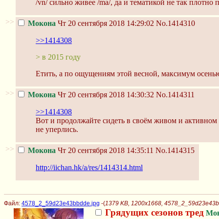
/vn/ сильно живее /ma/, да и тематикой не так плотно 
>>
Мокона
Чт 20 сентября 2018 14:29:02
No.1414310
>>1414308
> в 2015 году
Етить, а по ощущениям этой весной, максимум осень
>>
Мокона
Чт 20 сентября 2018 14:30:32
No.1414311
>>1414308
Вот и продолжайте сидеть в своём живом и активном
не уперлись.
>>
Мокона
Чт 20 сентября 2018 14:35:11
No.1414315
http://iichan.hk/a/res/1414314.html
Файл:
4578_2_59d23e43bbdde.jpg
-(
1379 KB, 1200x1668, 4578_2_59d23e43b
Грядущих сезонов тред
Мо