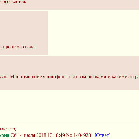
пересекается.
ю прошлого года.
 /vn/. Мне тамошние японофилы с их закорючками и какими-то р
bdde.jpg
)
кона
Сб 14 июля 2018 13:18:49
No.1404928
[
Ответ
]