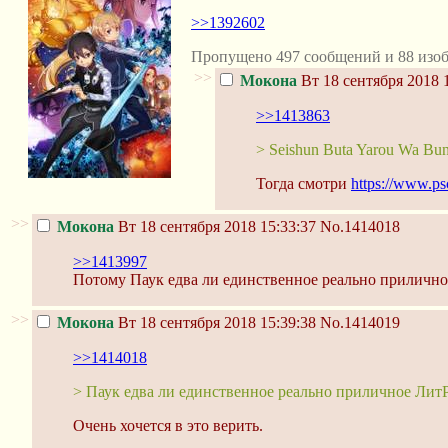
>>1392602
Пропущено 497 сообщений и 88 изоб
>>
Мокона
Вт 18 сентября 2018 
>>1413863
> Seishun Buta Yarou Wa Bu
Тогда смотри
https://www.
>>
Мокона
Вт 18 сентября 2018 15:33:37
No.1414018
>>1413997
Потому Паук едва ли единственное реально прилично
>>
Мокона
Вт 18 сентября 2018 15:39:38
No.1414019
>>1414018
> Паук едва ли единственное реально приличное Ли
Очень хочется в это верить.