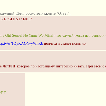
ражений. Для просмотра нажмите "Ответ".
15:18:54
No.1414017
nny Girl Senpai No Yume Wo Minai - тот случай, когда из превью 
pscp.tv/w/1OyKAQYvyWnKb
полчаса и станет понятно.
е ЛитРПГ которое по настоящему интересно читать. При этом с
тРПГ