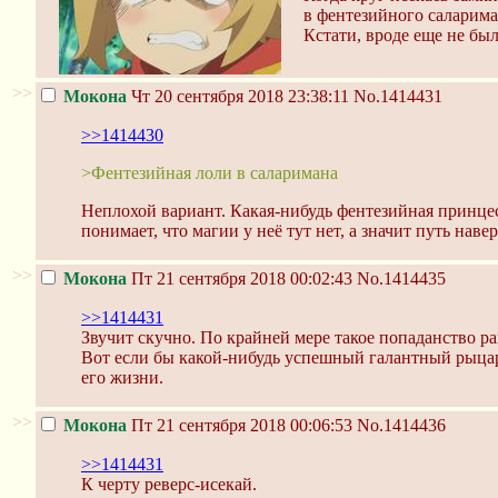
в фентезийного саларим
Кстати, вроде еще не бы
>>
Мокона
Чт 20 сентября 2018 23:38:11
No.1414431
>>1414430
>Фентезийная лоли в саларимана
Неплохой вариант. Какая-нибудь фентезийная принцесс
понимает, что магии у неё тут нет, а значит путь нав
>>
Мокона
Пт 21 сентября 2018 00:02:43
No.1414435
>>1414431
Звучит скучно. По крайней мере такое попаданство ра
Вот если бы какой-нибудь успешный галантный рыцарь
его жизни.
>>
Мокона
Пт 21 сентября 2018 00:06:53
No.1414436
>>1414431
К черту реверс-исекай.