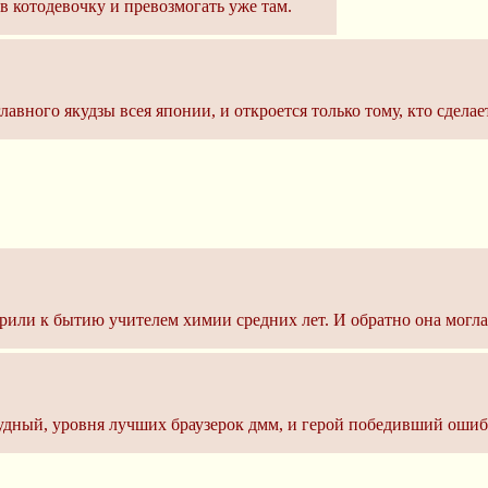
в котодевочку и превозмогать уже там.
главного якудзы всея японии, и откроется только тому, кто сдела
орили к бытию учителем химии средних лет. И обратно она могла
скудный, уровня лучших браузерок дмм, и герой победивший оши