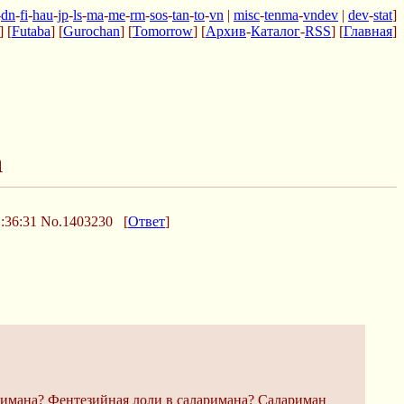
-
dn
-
fi
-
hau
-
jp
-
ls
-
ma
-
me
-
rm
-
sos
-
tan
-
to
-
vn
|
misc
-
tenma
-
vndev
|
dev
-
stat
]
] [
Futaba
] [
Gurochan
] [
Tomorrow
] [
Архив
-
Каталог
-
RSS
] [
Главная
]
а
:36:31
No.1403230
[
Ответ
]
аримана? Фентезийная лоли в саларимана? Салариман