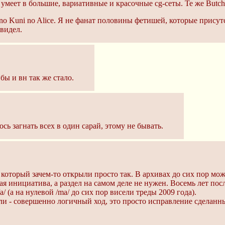
умеет в большие, вариативные и красочные cg-сеты. Те же Butch
no Kuni no Alice. Я не фанат половины фетишей, которые присут
 видел.
бы и вн так же стало.
ь загнать всех в один сарай, этому не бывать.
оторый зачем-то открыли просто так. В архивах до сих пор можно
ая инициатива, а раздел на самом деле не нужен. Восемь лет посл
 (а на нулевой /ma/ до сих пор висели треды 2009 года).
или - совершенно логичный ход, это просто исправление сделанн