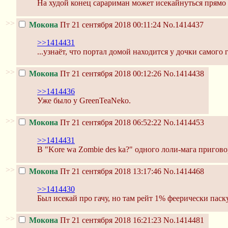
На худой конец сарариман может исекайнуться прямо 
>>
Мокона
Пт 21 сентября 2018 00:11:24
No.1414437
>>1414431
...узнаёт, что портал домой находится у дочки самого 
>>
Мокона
Пт 21 сентября 2018 00:12:26
No.1414438
>>1414436
Уже было у GreenTeaNeko.
>>
Мокона
Пт 21 сентября 2018 06:52:22
No.1414453
>>1414431
В "Kore wa Zombie des ka?" одного лоли-мага пригов
>>
Мокона
Пт 21 сентября 2018 13:17:46
No.1414468
>>1414430
Был исекай про гачу, но там рейт 1% феерически па
>>
Мокона
Пт 21 сентября 2018 16:21:23
No.1414481