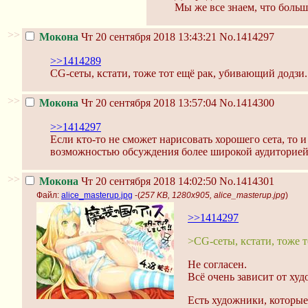
Мы же все знаем, что больш
>>
Мокона
Чт 20 сентября 2018 13:43:21
No.1414297
>>1414289
CG-сеты, кстати, тоже тот ещё рак, убивающий додзи. 
>>
Мокона
Чт 20 сентября 2018 13:57:04
No.1414300
>>1414297
Если кто-то не сможет нарисовать хорошего сета, то 
возможностью обсуждения более широкой аудиторией р
>>
Мокона
Чт 20 сентября 2018 14:02:50
No.1414301
Файл:
alice_masterup.jpg
-(
257 KB, 1280x905, alice_masterup.jpg
)
>>1414297
>CG-сеты, кстати, тоже 
Не согласен.
Всё очень зависит от худ
Есть художники, которые