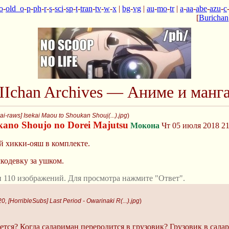
o
-
old_o
-
p
-
ph
-
r
-
s
-
sci
-
sp
-
t
-
tran
-
tv
-
w
-
x
|
bg
-
vg
|
au
-
mo
-
tr
|
a
-
aa
-
abe
-
azu
-
c
[
Burichan
IIchan Archives — Аниме и манг
i-raws] Isekai Maou to Shoukan Shouj(...).jpg
)
kano Shoujo no Dorei Majutsu
Мокона
Чт 05 июля 2018 21
й хикки-ояш в комплекте.
кодевку за ушком.
 110 изображений. Для просмотра нажмите "Ответ".
, [HorribleSubs] Last Period - Owarinaki R(...).jpg
)
нется? Когда салариман переродится в грузовик? Грузовик в сал