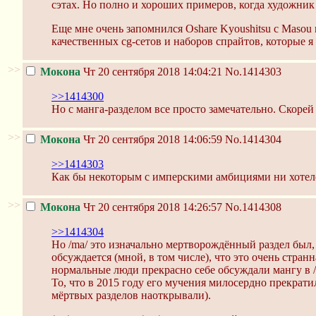
сэтах. Но полно и хороших примеров, когда художник 
Еще мне очень запомнился Oshare Kyoushitsu с Masou 
качественных cg-сетов и наборов спрайтов, которые я
>>
Мокона
Чт 20 сентября 2018 14:04:21
No.1414303
>>1414300
Но с манга-разделом все просто замечательно. Скорей 
>>
Мокона
Чт 20 сентября 2018 14:06:59
No.1414304
>>1414303
Как бы некоторым с имперскими амбициями ни хотелос
>>
Мокона
Чт 20 сентября 2018 14:26:57
No.1414308
>>1414304
Но /ma/ это изначально мертворождённый раздел был, к
обсуждается (мной, в том числе), что это очень странн
нормальные люди прекрасно себе обсуждали мангу в /a/
То, что в 2015 году его мучения милосердно прекрат
мёртвых разделов наоткрывали).