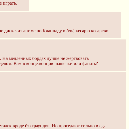
 играть.
е дискачит аниме по Кланнаду в /vn/, кесарю кесарево.
а. На медленных бордах лучше не жертвовать
зделом. Вам в конце-концов шашечки или фапать?
талек вроде бэкграундов. Но проседают сильно в cg-