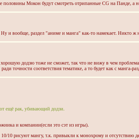
е половины Мокон будут смотреть отрипанные CG на Панде, а не
Ну и вообще, раздел "аниме и манга" как-то намекает. Никто ж н
и хорошую додзю тоже не сможет, так что не вижу в чем проблем
ади точности соответствия тематике, а то будет как с манга-ра
тот ещё рак, убивающий додзи.
ожника и компании(если это сэт из игры).
 10/10 рисуют мангу, т.к. привыкли к монохрому и отсутствию де