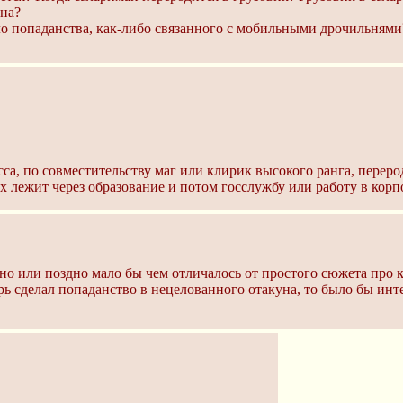
ана?
ло попаданства, как-либо связанного с мобильными дрочильнями
а, по совместительству маг или клирик высокого ранга, перерод
ерх лежит через образование и потом госслужбу или работу в кор
но или поздно мало бы чем отличалось от простого сюжета про к
 сделал попаданство в нецелованного отакуна, то было бы инте