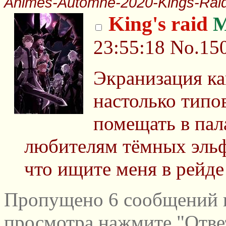
Animes-Automne-2020-Kings-Raid
King's raid
М
23:55:18
No.15
Экранизация ка
настолько типо
помещать в пал
любителям тёмных эльф
что ищите меня в рейде
Пропущено 6 сообщений и
просмотра нажмите "Отве