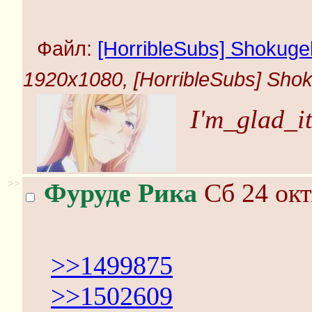
Файл:
[HorribleSubs] Shokugek
1920x1080, [HorribleSubs] Shoku
I'm_glad_it
>>
Фуруде Рика
Сб 24 окт
>>1499875
>>1502609