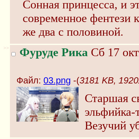
Сонная принцесса, и э
современное фентези к
же два с половиной.
>>
Фуруде Рика
Сб 17 окт
Файл:
03.png
-(
3181 KB, 1920
Старшая св
эльфийка-т
Везучий у