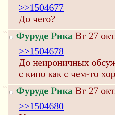
>>1504677
До чего?
>>
Фуруде Рика
Вт 27 окт
>>1504678
До неироничных обсуж
с кино как с чем-то х
>>
Фуруде Рика
Вт 27 окт
>>1504680