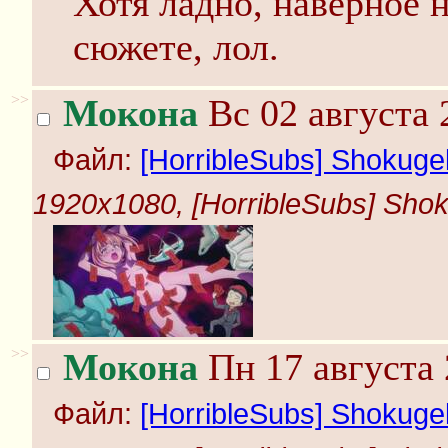
Хотя ладно, наверное н
сюжете, лол.
>>
Мокона
Вс 02 августа 
Файл:
[HorribleSubs] Shokugek
1920x1080, [HorribleSubs] Shoku
>>
Мокона
Пн 17 августа 
Файл:
[HorribleSubs] Shokugek