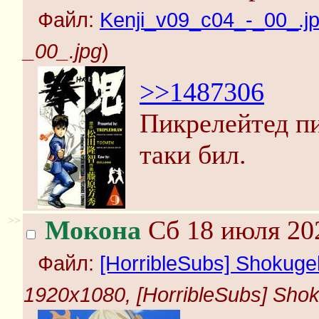
Файл:
Kenji_v09_c04_-_00_.j
_00_.jpg
)
>>1487306
Пикрелейтед пи
таки бил.
>>
Мокона
Сб 18 июля 202
Файл:
[HorribleSubs] Shokugek
1920x1080, [HorribleSubs] Shoku