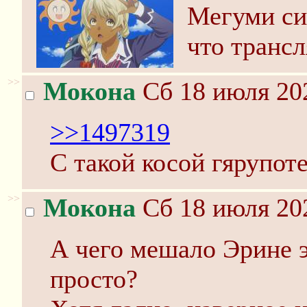
Мегуми сил
что транс
>>
Мокона
Сб 18 июля 202
>>1497319
С такой косой гярупот
>>
Мокона
Сб 18 июля 202
А чего мешало Эрине 
просто?