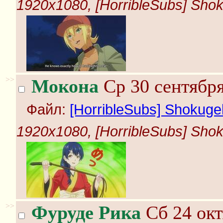
1920x1080, [HorribleSubs] Shoku
>>
Мокона
Ср 30 сентября
Файл:
[HorribleSubs] Shokugek
1920x1080, [HorribleSubs] Shoku
>>
Фуруде Рика
Сб 24 окт