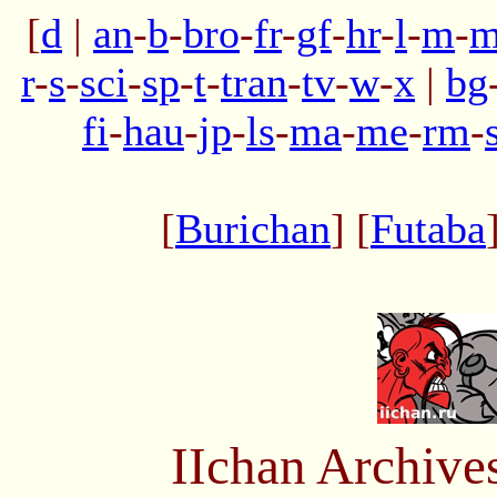
[
d
|
an
-
b
-
bro
-
fr
-
gf
-
hr
-
l
-
m
-
m
r
-
s
-
sci
-
sp
-
t
-
tran
-
tv
-
w
-
x
|
bg
fi
-
hau
-
jp
-
ls
-
ma
-
me
-
rm
-
[
Burichan
] [
Futaba
IIchan Archiv