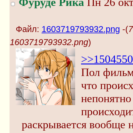
Фуруде Рика
Пн 26 окт
Файл:
1603719793932.png
-(
7
1603719793932.png
)
>>1504550
Пол фильм
что происх
непонятно 
происходи
раскрывается вообще н