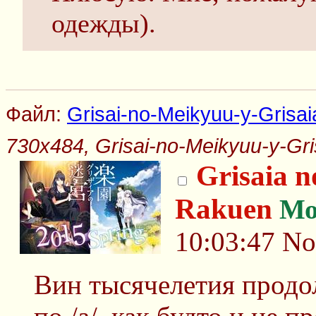
одежды).
Файл:
Grisai-no-Meikyuu-y-Grisaia
730x484, Grisai-no-Meikyuu-y-Gris
Grisaia n
Rakuen
Мо
10:03:47
No
Вин тысячелетия продо