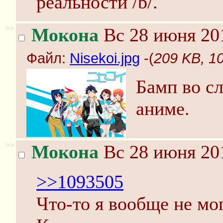
реальности /b/.
>>
Мокона
Вс 28 июня 201
Файл:
Nisekoi.jpg
-(
209 KB, 10
Бамп во с
аниме.
>>
Мокона
Вс 28 июня 201
>>1093505
Что-то я вообще не мо