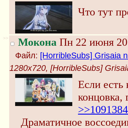
Что тут п
>>
Мокона
Пн 22 июня 20
Файл:
[HorribleSubs] Grisaia n
1280x720, [HorribleSubs] Grisaia
Если есть 
концовка, 
>>1091384
Драматичное воссоеди