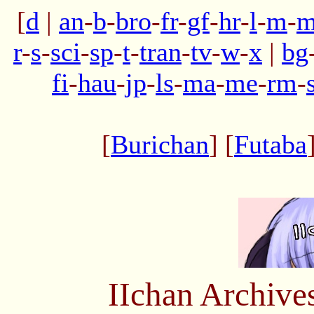
[
d
|
an
-
b
-
bro
-
fr
-
gf
-
hr
-
l
-
m
-
m
r
-
s
-
sci
-
sp
-
t
-
tran
-
tv
-
w
-
x
|
bg
fi
-
hau
-
jp
-
ls
-
ma
-
me
-
rm
-
[
Burichan
] [
Futaba
IIchan Archiv