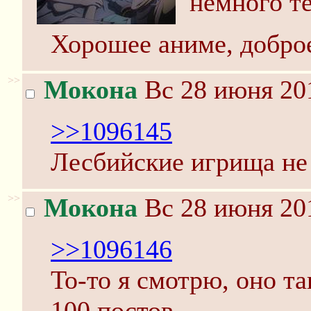
немного т
Хорошее аниме, доброе
>>
Мокона
Вс 28 июня 201
>>1096145
Лесбийские игрища не
>>
Мокона
Вс 28 июня 201
>>1096146
То-то я смотрю, оно т
100 постов.