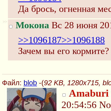
Да брось, огненная ме
>>
Мокона
Вс 28 июня 201
>>1096187
>>1096188
Зачем вы его кормите?
Файл:
blob
-(
92 KB, 1280x715, bl
Amaburi
20:54:56
No