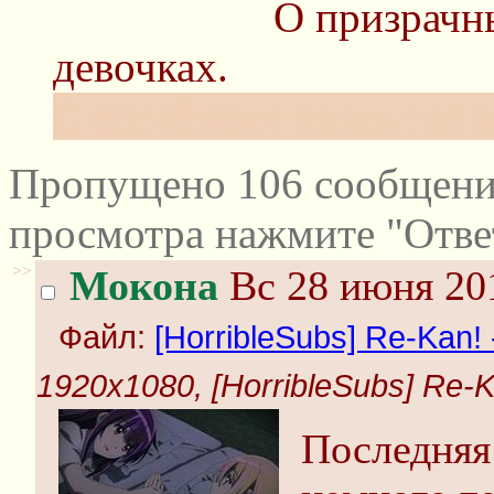
О призрач
девочках.
С ошибками винды на з
Пропущено 106 сообщений
просмотра нажмите "Отве
>>
Мокона
Вс 28 июня 201
Файл:
[HorribleSubs] Re-Kan! -
1920x1080, [HorribleSubs] Re-Ka
Последняя