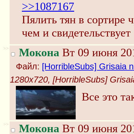
>>1087167
Пялить тян в сортире 
чем и свидетельствует 
>>
Мокона
Вт 09 июня 201
Файл:
[HorribleSubs] Grisaia n
1280x720, [HorribleSubs] Grisaia
Все это та
>>
Мокона
Вт 09 июня 201