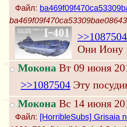
Файл:
ba469f09f470ca53309b
ba469f09f470ca53309bae08643f
>>1087504
Они Иону 
>>
Мокона
Вт 09 июня 201
>>1087504
Эту посудин
>>
Мокона
Вс 14 июня 201
Файл:
[HorribleSubs] Grisaia n