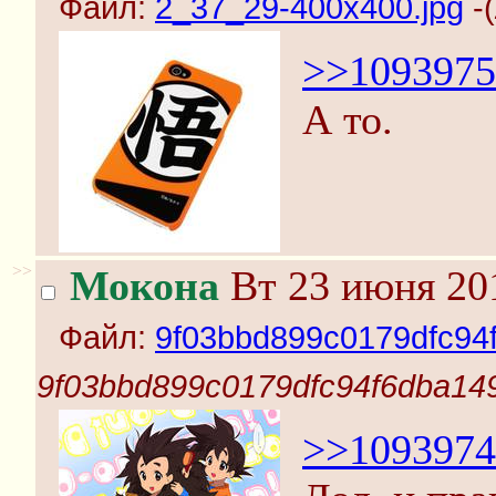
Файл:
2_37_29-400x400.jpg
-(
>>1093975
А то.
>>
Мокона
Вт 23 июня 201
Файл:
9f03bbd899c0179dfc94
9f03bbd899c0179dfc94f6dba149
>>1093974