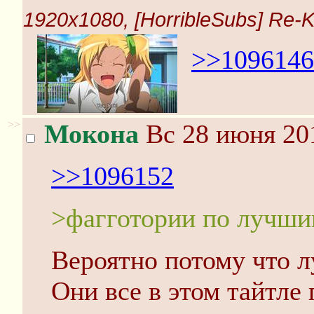
1920x1080, [HorribleSubs] Re-Ka
>>1096146
>>
Мокона
Вс 28 июня 201
>>1096152
>фагготории по лучши
Вероятно потому что л
Они все в этом тайтле