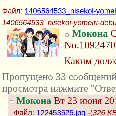
Файл:
1406564533_nisekoi-yomeir
1406564533_nisekoi-yomeiri-debut
Мокона
С
No.1092470
Каким долж
Пропущено 33 сообщений 
просмотра нажмите "Отве
>>
Мокона
Вт 23 июня 201
Файл:
122453525.jpg
-(
326 KB