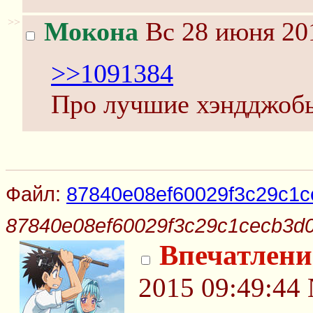
>>
Мокона
Вс 28 июня 201
>>1091384
Про лучшие хэндджоб
Файл:
87840e08ef60029f3c29c1c
87840e08ef60029f3c29c1cecb3d0
Впечатлени
2015 09:49:44