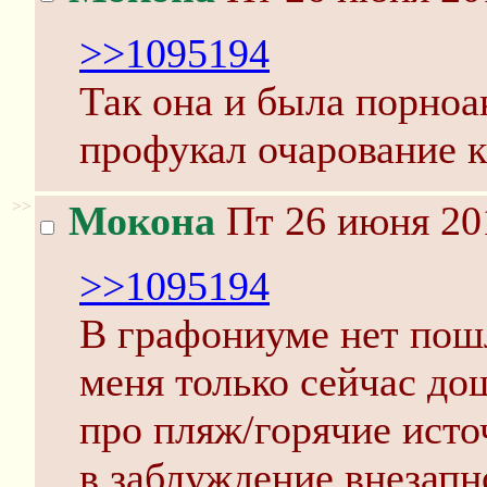
>>1095194
Так она и была порноа
профукал очарование 
>>
Мокона
Пт 26 июня 20
>>1095194
В графониуме нет пошл
меня только сейчас до
про пляж/горячие исто
в заблуждение внезапн