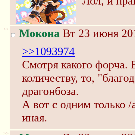
Лол, и пра
>>
Мокона
Вт 23 июня 201
>>1093974
Смотря какого форча. 
количеству, то, "благод
драгонбоза.
А вот с одним только /
иная.
>>