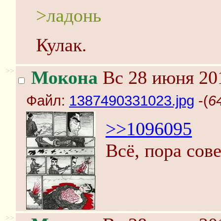
>ладонь
Кулак.
>>
Мокона
Вс 28 июня 201
Файл:
1387490331023.jpg
-(
6
>>1096095
Всё, пора сов
>>