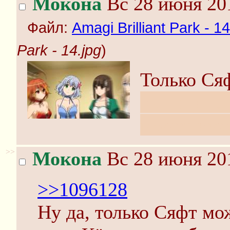
Мокона
Вс 28 июня 201
Файл:
Amagi Brilliant Park - 14
Park - 14.jpg
)
Только Сяф
Каптщя tub
может име
>>
Мокона
Вс 28 июня 201
>>1096128
Ну да, только Сяфт мо