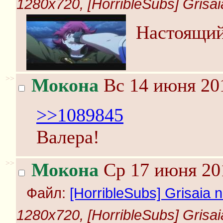
1280x720, [HorribleSubs] Grisaia
Настоящий
>>
Мокона
Вс 14 июня 201
>>1089845
Валера!
>>
Мокона
Ср 17 июня 20
Файл:
[HorribleSubs] Grisaia n
1280x720, [HorribleSubs] Grisaia