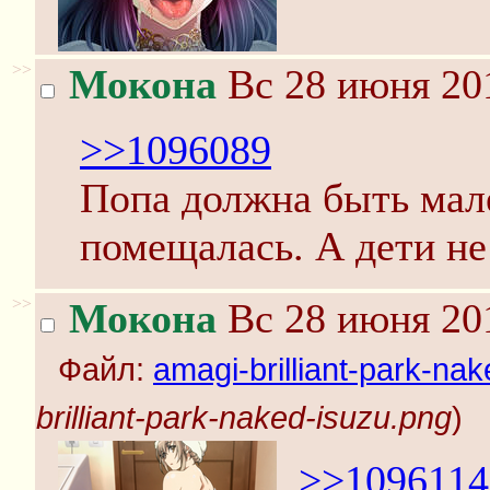
>>
Мокона
Вс 28 июня 201
>>1096089
Попа должна быть мале
помещалась. А дети н
>>
Мокона
Вс 28 июня 201
Файл:
amagi-brilliant-park-na
brilliant-park-naked-isuzu.png
)
>>1096114