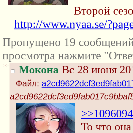
Второй сезо
http://www.nyaa.se/?pa
Пропущено 19 сообщений 
просмотра нажмите "Отве
>>
Мокона
Вс 28 июня 201
Файл:
a2cd9622dcf3ed9fab017
a2cd9622dcf3ed9fab017c9bbaf5
>>1096094
То что она