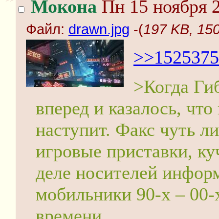
Мокона
Пн 15 ноября 2
Файл:
drawn.jpg
-(
197 KB, 150
>>1525375
>Когда Ги
вперед и казалось, что
наступит. Факс чуть л
игровые приставки, ку
деле носителей информ
мобильники 90-х – 00-
времени