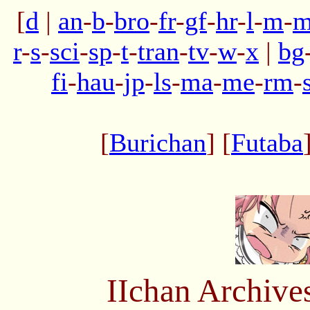
[
d
|
an
-
b
-
bro
-
fr
-
gf
-
hr
-
l
-
m
-
m
r
-
s
-
sci
-
sp
-
t
-
tran
-
tv
-
w
-
x
|
bg
fi
-
hau
-
jp
-
ls
-
ma
-
me
-
rm
-
[
Burichan
] [
Futaba
IIchan Archiv