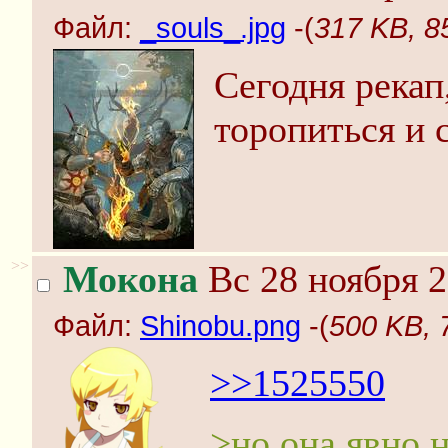
Файл:
_souls_.jpg
-(
317 KB, 8
Сегодня рекап
торопиться и 
>>
Мокона
Вс 28 ноября 2
Файл:
Shinobu.png
-(
500 KB, 
>>1525550
>но она явно н