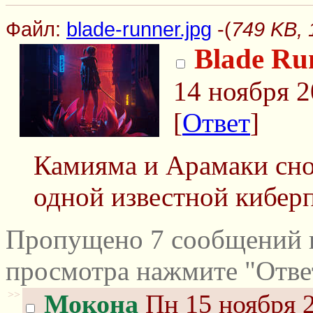
Файл:
blade-runner.jpg
-(
749 KB, 
Blade Ru
14 ноября 2
[
Ответ
]
Камияма и Арамаки сно
одной известной кибер
Пропущено 7 сообщений и
просмотра нажмите "Отве
>>
Мокона
Пн 15 ноября 2