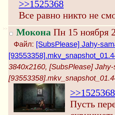
>>1525368
Все равно никто не смо
>>
Мокона
Пн 15 ноября 2
Файл:
[SubsPlease] Jahy-sama
[93553358].mkv_snapshot_01.44
3840x2160, [SubsPlease] Jahy-s
[93553358].mkv_snapshot_01.44
>>1525368
Пусть пере