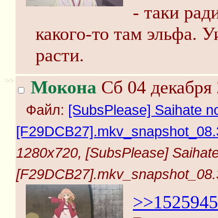
- таки рад
какого-то там эльфа. У
расти.
>>
Мокона
Сб 04 декабря 
Файл:
[SubsPlease] Saihate no
[F29DCB27].mkv_snapshot_08.3
1280x720, [SubsPlease] Saihate
[F29DCB27].mkv_snapshot_08.3
>>1525945