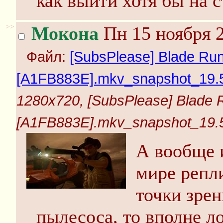
как выйти хотя бы на 
>>
Мокона
Пн 15 ноября 2
Файл:
[SubsPlease] Blade Runn
[A1FB883E].mkv_snapshot_19.54
1280x720, [SubsPlease] Blade R
[A1FB883E].mkv_snapshot_19.54
А вообще и
мире репл
точки зрен
пылесоса, то вполне ло