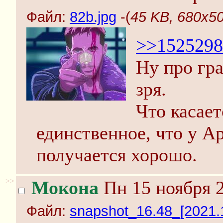
Файл:
82b.jpg
-(
45 KB, 680x50
>>1525298
Ну про гр
зря.
Что касает
единственное, что у 
получается хорошо.
>>
Мокона
Пн 15 ноября 2
Файл:
snapshot_16.48_[2021.1