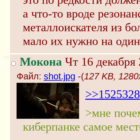
а что-то вроде резона
металлоискателя из бо
мало их нужно на один
>>
Мокона
Чт 16 декабря 
Файл:
shot.jpg
-(
127 KB, 1280x
>>1525328
>мне почем
киберпанке самое мест