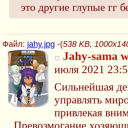
это другие глупые гг 
Файл:
jahy.jpg
-(
538 KB, 1000x140
Jahy-sama w
июля 2021 23:5
Сильнейшая де
управлять миро
привлекая вни
Превозмогание хозяюшк