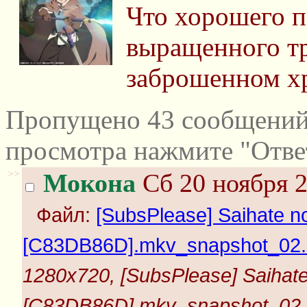
Что хорошего п
выращенного т
заброшенном хр
Пропущено 43 сообщений 
просмотра нажмите "Отве
>>
Мокона
Сб 20 ноября 2
Файл:
[SubsPlease] Saihate no
[C83DB86D].mkv_snapshot_02.3
1280x720, [SubsPlease] Saihate
[C83DB86D].mkv_snapshot_02.3