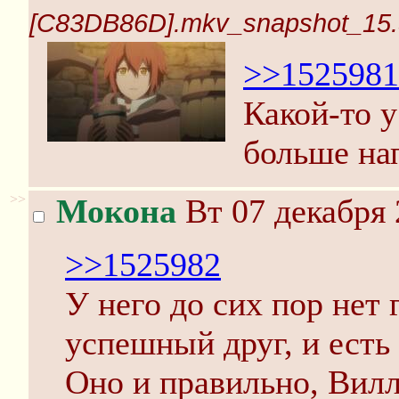
[C83DB86D].mkv_snapshot_15.5
>>1525981
Какой-то у
больше на
>>
Мокона
Вт 07 декабря 
>>1525982
У него до сих пор нет 
успешный друг, и есть 
Оно и правильно, Вилл