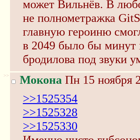
может Вильнёв. В любо
не полнометражка GitS,
главную героиню смогл
в 2049 было бы минут
бродилова под звуки у
>>
Мокона
Пн 15 ноября 2
>>1525354
>>1525328
>>1525330
Именно чисто гибсонов