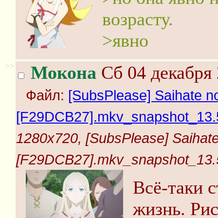
возрасту.
>явно
>>
Мокона
Сб 04 декабря 
Файл:
[SubsPlease] Saihate no
[F29DCB27].mkv_snapshot_13.5
1280x720, [SubsPlease] Saihate
[F29DCB27].mkv_snapshot_13.5
Всё-таки 
жизнь. Рис