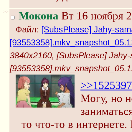
>>
Мокона
Вт 16 ноября 2
Файл:
[SubsPlease] Jahy-sama
[93553358].mkv_snapshot_05.13
3840x2160, [SubsPlease] Jahy-s
[93553358].mkv_snapshot_05.13
>>1525397
Могу, но н
заниматься
то что-то в интернете