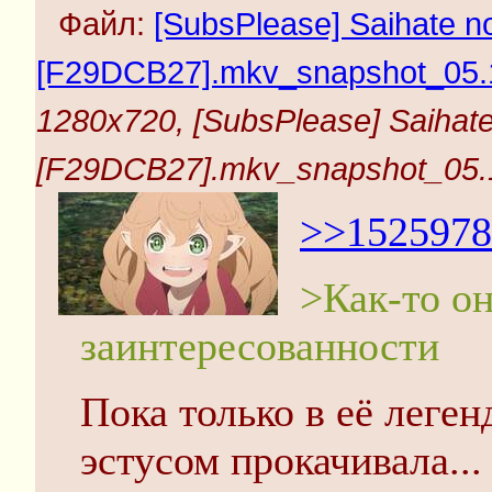
Файл:
[SubsPlease] Saihate no
[F29DCB27].mkv_snapshot_05.1
1280x720, [SubsPlease] Saihate
[F29DCB27].mkv_snapshot_05.1
>>1525978
>Как-то о
заинтересованности
Пока только в её леген
эстусом прокачивала...