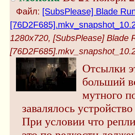
Файл:
[SubsPlease] Blade Runn
[76D2F685].mkv_snapshot_10.20
1280x720, [SubsPlease] Blade R
[76D2F685].mkv_snapshot_10.20
Отсылки э
больший во
мутного п
завалялось устройство
При условии что репл
это по редкости долже