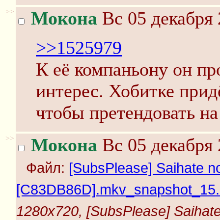
>>
Мокона
Вс 05 декабря 
>>1525979
К её компаньону он п
интерес. Хобитке прид
чтобы претендовать на
>>
Мокона
Вс 05 декабря 
Файл:
[SubsPlease] Saihate no
[C83DB86D].mkv_snapshot_15.5
1280x720, [SubsPlease] Saihate