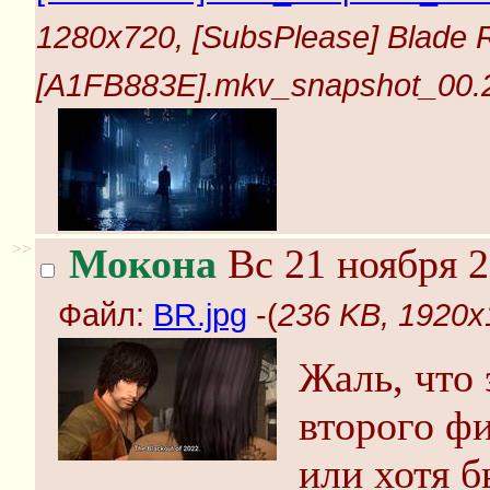
1280x720, [SubsPlease] Blade R
[A1FB883E].mkv_snapshot_00.22
>>
Мокона
Вс 21 ноября 2
Файл:
BR.jpg
-(
236 KB, 1920x
Жаль, что
второго фи
или хотя б