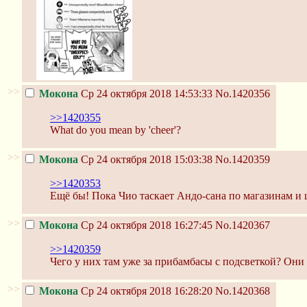
>>
Мокона
Ср 24 октября 2018 14:53:33
No.1420356
>>1420355
What do you mean by 'cheer'?
>>
Мокона
Ср 24 октября 2018 15:03:38
No.1420359
>>1420353
Ещё бы! Пока Чио таскает Андо-сана по магазинам и 
>>
Мокона
Ср 24 октября 2018 16:27:45
No.1420367
>>1420359
Чего у них там уже за прибамбасы с подсветкой? Они ж
>>
Мокона
Ср 24 октября 2018 16:28:20
No.1420368