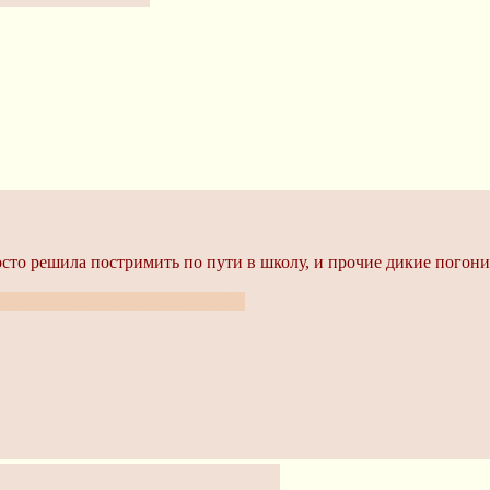
то решила постримить по пути в школу, и прочие дикие погони
Ашку из неэкранизированного?..