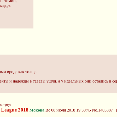
анатомии,
лсдарь.
ами вроде как толще.
ечты и надежды в тававы ушли, а у идеальных они остались в се
018.jpg
)
e League 2018
Мокона
Вс 08 июля 2018 19:50:45
No.1403887