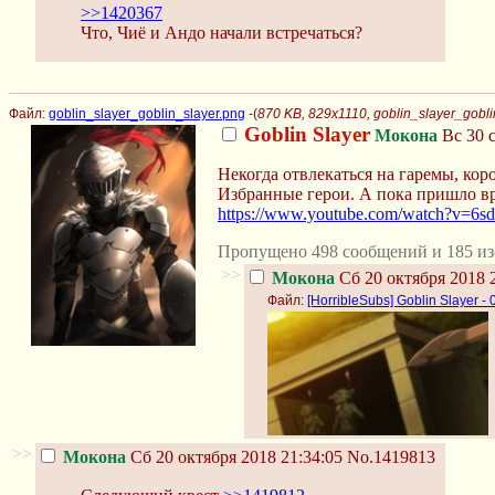
>>1420367
Что, Чиё и Андо начали встречаться?
Файл:
goblin_slayer_goblin_slayer.png
-(
870 KB, 829x1110, goblin_slayer_gobli
Goblin Slayer
Мокона
Вс 30 с
Некогда отвлекаться на гаремы, кор
Избранные герои. А пока пришло вре
https://www.youtube.com/watch?v=6
Пропущено 498 сообщений и 185 из
>>
Мокона
Сб 20 октября 2018 
Файл:
[HorribleSubs] Goblin Slayer - 0
>>
Мокона
Сб 20 октября 2018 21:34:05
No.1419813