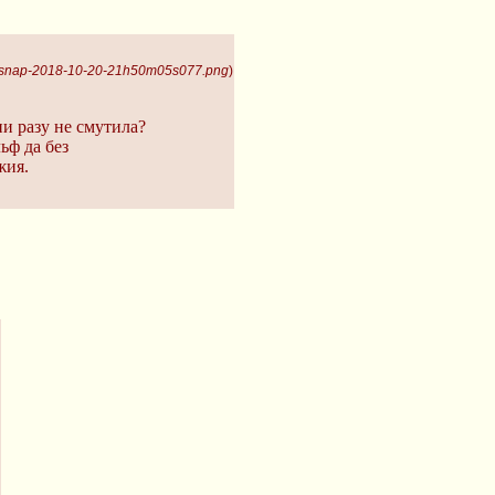
lcsnap-2018-10-20-21h50m05s077.png
)
ни разу не смутила?
ьф да без
жия.