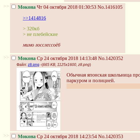
>>
Мокона
Чт 04 октября 2018 01:30:53
No.1416105
>>1414816
> 320кб
> не плебейские
мимо лосслессоёб
>>
Мокона
Ср 24 октября 2018 14:13:48
No.1420352
Файл:
z8.png
-(
665 KB, 1125x1600, z8.png
)
Обычная японская школьница прос
паркуром и полицией.
Интересно, слепят ли хотя бы ОВ
>>
Мокона
Ср 24 октября 2018 14:23:54
No.1420353