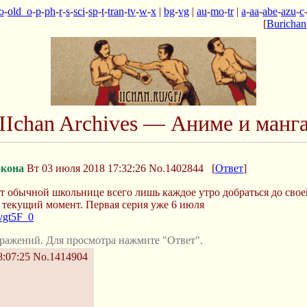
o
-
old_o
-
p
-
ph
-
r
-
s
-
sci
-
sp
-
t
-
tran
-
tv
-
w
-
x
|
bg
-
vg
|
au
-
mo
-
tr
|
a
-
aa
-
abe
-
azu
-
c
[
Burichan
IIchan Archives — Аниме и манг
кона
Вт 03 июля 2018 17:32:26
No.1402844
[
Ответ
]
т обычной школьнице всего лишь каждое утро добраться до свое
на текущий момент. Первая серия уже 6 июля
vgt5F_0
ражений. Для просмотра нажмите "Ответ".
8:07:25
No.1414904