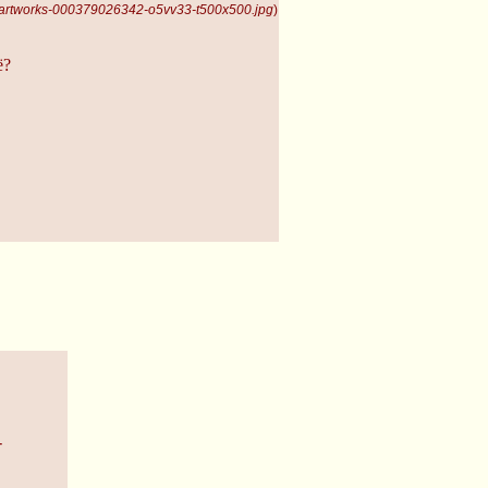
 artworks-000379026342-o5vv33-t500x500.jpg
)
ё?
-