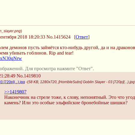
n_slayer.png
)
ентября 2018 18:20:33
No.1415624
[
Ответ
]
олем демонов пусть займётся кто-нибудь другой, да и на драконо
мя убивать гоблинов. Rip and tear!
sdxN30qNrw
ображений. Для просмотра нажмите "Ответ".
21:28:49
No.1419810
3 [720p](...).jpg
-(
58 KB, 1280x720, [HorribleSubs] Goblin Slayer - 03 [720p](...).jpg
>>1419807
Наконечник на стреле тоже, к слову, непонятный. Это что уго
камень? Или это особые эльфийские бронебойные шишки?