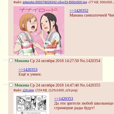
Файл:
artworks-000379026342-o5vv33-t500x500.jpg
-(
77 KB, 500x500,
>>1420352
Манана симпатичней Чи
>>
Мокона
Ср 24 октября 2018 14:27:50
No.1420354
>>1420353
Ещё и умнее.
>>
Мокона
Ср 24 октября 2018 14:47:40
No.1420355
Файл:
z24.png
-(
724 KB, 1125x1600, z24.png
)
>>1420353
Да эти зрители любой школьнице
стримерше рады будут!