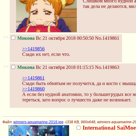
Слишком много нудной 
так дела не делаются, ми
>>
Мокона
Вс 21 октября 2018 00:50:50
No.1419861
>>1419856
Сзади их нет, если что.
>>
Мокона
Вс 21 октября 2018 01:15:15
No.1419863
>>1419861
Сзади быть обнятым не получится, да и кости с мышц
>>1419860
А если без нудной анатомии, то у большегрудых все м
тереться, зато вопрос о лучшести даже не возникает.
Файл:
winners-aquamarine-2018.jpg
-(
338 KB, 960x648, winners-aquamarine-2
International SaiMo