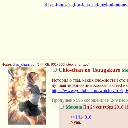
[
d
|
an
-
b
-
bro
-
fr
-
gf
-
hr
-
l
-
m
-
maid
-
med
-
mi
-
mu
-
ne
-
Файл:
chio_chan.jpg
-(
144 KB, 601x900, chio_chan.jpg
)
Chio-chan no Tsuugakuro
Мо
История о том, каких сложностей стои
лучшая экранизация Assassin's creed 
https://www.youtube.com/watch?v=dZq0
Пропущено 506 сообщений и 249 изоб
>>
Мокона
Пн 24 сентября 2018 1
>>1414816
Nyaa.