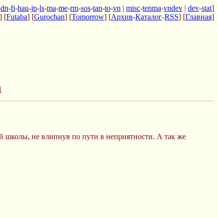
-
dn
-
fi
-
hau
-
jp
-
ls
-
ma
-
me
-
rm
-
sos
-
tan
-
to
-
vn
|
misc
-
tenma
-
vndev
|
dev
-
stat
]
] [
Futaba
] [
Gurochan
] [
Tomorrow
] [
Архив
-
Каталог
-
RSS
] [
Главная
]
а
й школы, не влипнув по пути в неприятности. А так же