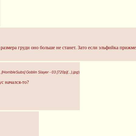
 размера груди оно больше не станет. Зато если эльфийка прижме
[HorribleSubs] Goblin Slayer - 03 [720p](...).jpg
)
ус начался-то?