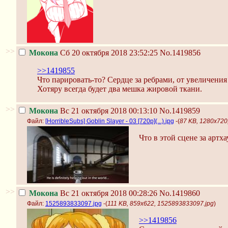
>>
Мокона
Сб 20 октября 2018 23:52:25
No.1419856
>>1419855
Что парировать-то? Сердце за ребрами, от увеличения
Хотяру всегда будет два мешка жировой ткани.
>>
Мокона
Вс 21 октября 2018 00:13:10
No.1419859
Файл:
[HorribleSubs] Goblin Slayer - 03 [720p](...).jpg
-(
87 KB, 1280x720, 
Что в этой сцене за артха
>>
Мокона
Вс 21 октября 2018 00:28:26
No.1419860
Файл:
1525893833097.jpg
-(
111 KB, 859x622, 1525893833097.jpg
)
>>1419856