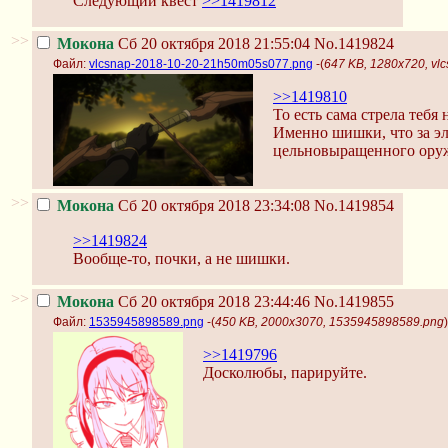
Следующий квест
>>1419812
>>
Мокона
Сб 20 октября 2018 21:55:04
No.1419824
Файл:
vlcsnap-2018-10-20-21h50m05s077.png
-(
647 KB, 1280x720, v
>>1419810
То есть сама стрела тебя 
Именно шишки, что за эл
цельновыращенного ору
>>
Мокона
Сб 20 октября 2018 23:34:08
No.1419854
>>1419824
Вообще-то, почки, а не шишки.
>>
Мокона
Сб 20 октября 2018 23:44:46
No.1419855
Файл:
1535945898589.png
-(
450 KB, 2000x3070, 1535945898589.png
)
>>1419796
Досколюбы, парируйте.