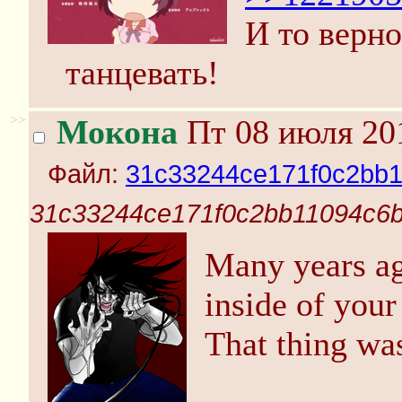
И то верно
танцевать!
>>
Мокона
Пт 08 июля 201
Файл:
31c33244ce171f0c2bb1
31c33244ce171f0c2bb11094c6b
Many years a
inside of your
That thing w