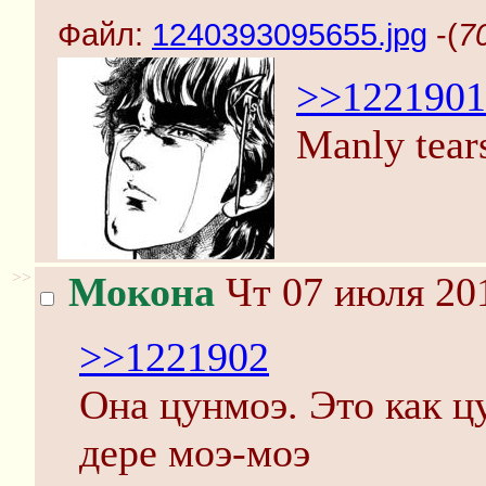
Файл:
1240393095655.jpg
-(
7
>>1221901
Manly tears
>>
Мокона
Чт 07 июля 201
>>1221902
Она цунмоэ. Это как цу
дере моэ-моэ