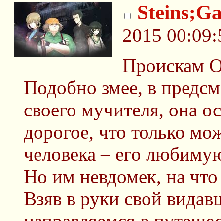
Steins;Ga
2015 00:09:
Проискам О
Подобно змее, в предс
своего мучителя, она о
дорогое, что только мо
человека – его любиму
Но им невдомек, на что
Взяв в руки свой вида
направляемся в путеше