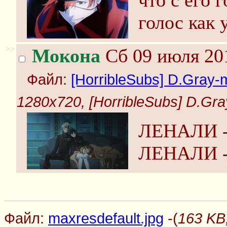
что с его 
голос как 
>>
Мокона
Сб 09 июля 201
Файл:
[HorribleSubs] D.Gray-ma
1280x720, [HorribleSubs] D.Gray
ЛЕНАЛИ 
ЛЕНАЛИ 
Файл:
maxresdefault.jpg
-(
163 KB,