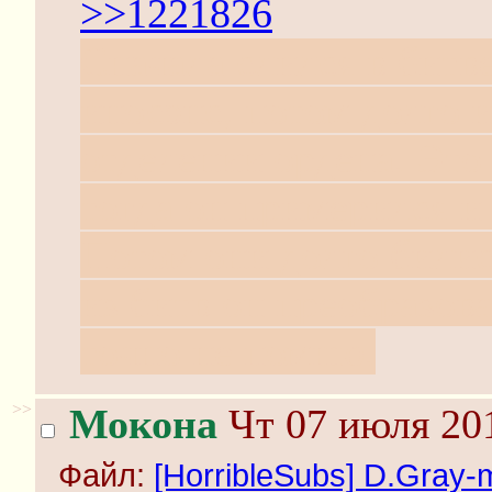
>>1221826
Сначала слился в битве
иносэнс, потом долго 
отделении ордена. Это 
тогда он примерился и
Потом они долго билис
из битв он преобразова
точно не помню.
>>
Мокона
Чт 07 июля 201
Файл:
[HorribleSubs] D.Gray-ma