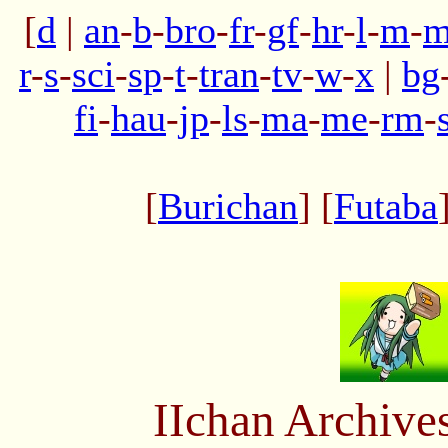
[
d
|
an
-
b
-
bro
-
fr
-
gf
-
hr
-
l
-
m
-
m
r
-
s
-
sci
-
sp
-
t
-
tran
-
tv
-
w
-
x
|
bg
fi
-
hau
-
jp
-
ls
-
ma
-
me
-
rm
-
[
Burichan
] [
Futaba
IIchan Archiv