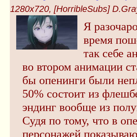
1280x720, [HorribleSubs] D.Gray
Я разочаро
время поше
так себе а
во втором анимации ст
бы опенинги были непл
50% состоит из флешбе
эндинг вообще из полу
Судя по тому, что в оп
персонажей показываю