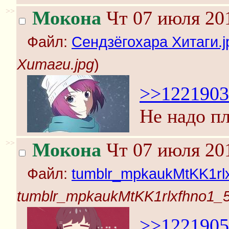
>>
Мокона
Чт 07 июля 201
Файл:
Сендзёгохара Хитаги.j
Хитаги.jpg
)
>>1221903
Не надо пл
>>
Мокона
Чт 07 июля 201
Файл:
tumblr_mpkaukMtKK1rlx
tumblr_mpkaukMtKK1rlxfhno1_5
>>1221905