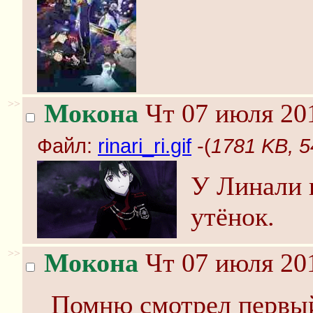
>>
Мокона
Чт 07 июля 201
Файл:
rinari_ri.gif
-(
1781 KB, 54
У Линали 
утёнок.
>>
Мокона
Чт 07 июля 201
Помню смотрел первый