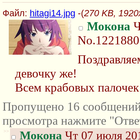
Файл:
hitagi14.jpg
-(
270 KB, 1920x
Мокона
Ч
No.1221880
Поздравляе
девочку же!
Всем крабовых палочек 
Пропущено 16 сообщений 
просмотра нажмите "Отве
>>
Мокона
Чт 07 июля 201