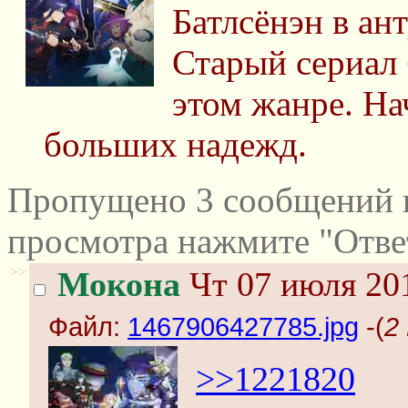
Батлсёнэн в ан
Старый сериал
этом жанре. На
больших надежд.
Пропущено 3 сообщений и
просмотра нажмите "Отве
>>
Мокона
Чт 07 июля 201
Файл:
1467906427785.jpg
-(
2
>>1221820