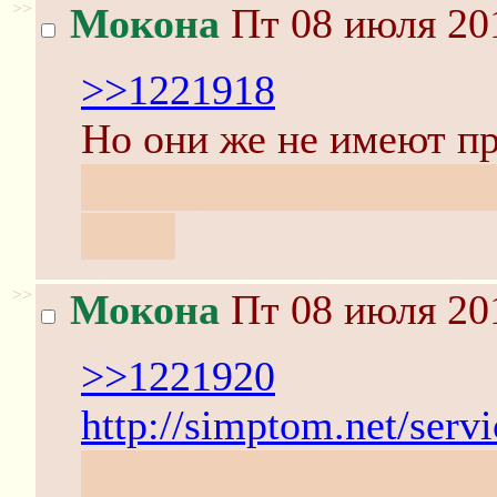
>>
Мокона
Пт 08 июля 201
>>1221918
Но они же не имеют пр
Но откуда тебе, нецел
знать
>>
Мокона
Пт 08 июля 201
>>1221920
http://simptom.net/servi
Это сакральное знание