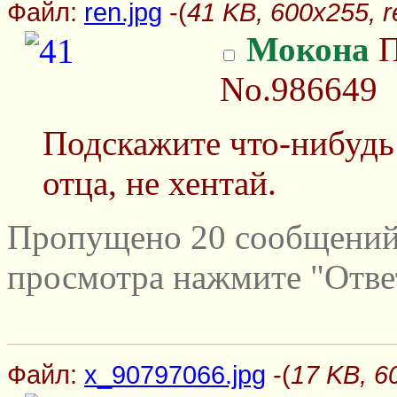
Файл:
ren.jpg
-(
41 KB, 600x255, r
Мокона
П
No.986649
Подскажите что-нибудь
отца, не хентай.
Пропущено 20 сообщений 
просмотра нажмите "Отве
Файл:
x_90797066.jpg
-(
17 KB, 6