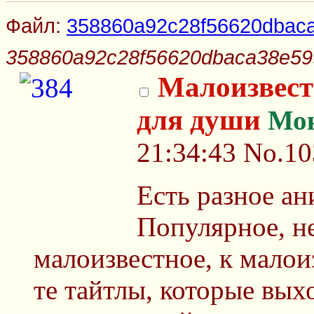
Файл:
358860a92c28f56620dbaca
358860a92c28f56620dbaca38e59
Малоизвест
для души
Мо
21:34:43
No.10
Есть разное ан
Популярное, н
малоизвестное, к мало
те тайтлы, которые вых