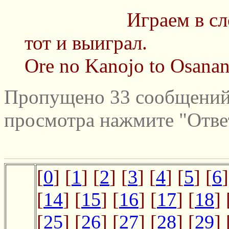
Играем в сл
тот и выиграл.
Ore no Kanojo to Osanan
Пропущено 33 сообщений 
просмотра нажмите "Отве
[
0
] [
1
] [
2
] [
3
] [
4
] [
5
] [
6
]
[
14
] [
15
] [
16
] [
17
] [
18
] 
[
25
] [
26
] [
27
] [
28
] [
29
] 