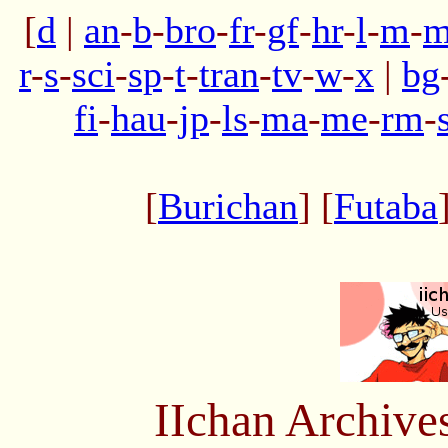
[
d
|
an
-
b
-
bro
-
fr
-
gf
-
hr
-
l
-
m
-
m
r
-
s
-
sci
-
sp
-
t
-
tran
-
tv
-
w
-
x
|
bg
fi
-
hau
-
jp
-
ls
-
ma
-
me
-
rm
-
[
Burichan
] [
Futaba
IIchan Archiv