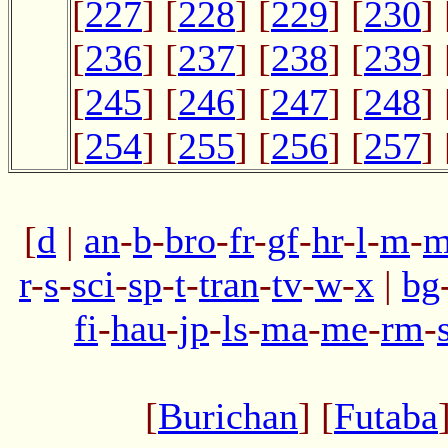
[
227
] [
228
] [
229
] [
230
] 
[
236
] [
237
] [
238
] [
239
] 
[
245
] [
246
] [
247
] [
248
] 
[
254
] [
255
] [
256
] [
257
] 
[
d
|
an
-
b
-
bro
-
fr
-
gf
-
hr
-
l
-
m
-
m
r
-
s
-
sci
-
sp
-
t
-
tran
-
tv
-
w
-
x
|
bg
fi
-
hau
-
jp
-
ls
-
ma
-
me
-
rm
-
[
Burichan
] [
Futaba