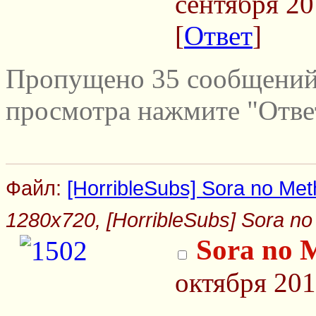
сентября 20
[
Ответ
]
Пропущено 35 сообщений 
просмотра нажмите "Отве
Файл:
[HorribleSubs] Sora no Meth
1280x720, [HorribleSubs] Sora no 
Sora no 
октября 201