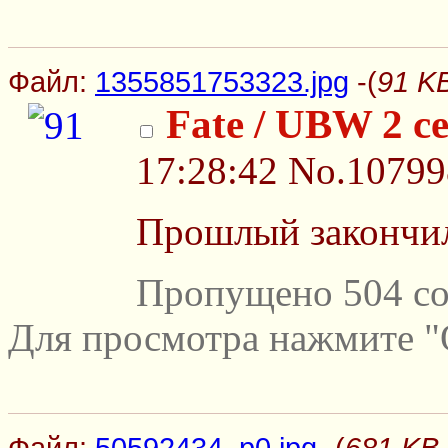
Файл:
1355851753323.jpg
-(
91 K
Fate / UBW 2 с
17:28:42
No.10799
Прошлый закончи
Пропущено 504 со
Для просмотра нажмите "
Файл:
50592434_p0.jpg
-(
681 KB,