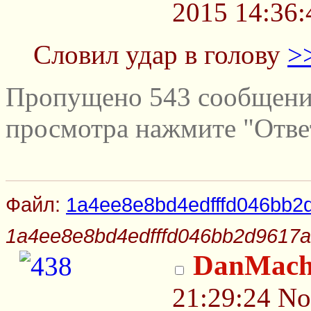
2015 14:36:
Словил удар в голову
>
Пропущено 543 сообщений
просмотра нажмите "Отве
Файл:
1a4ee8e8bd4edfffd046bb2
1a4ee8e8bd4edfffd046bb2d9617a
DanMach
21:29:24
No