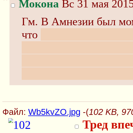
Мокона
Вс 31 мая 2015
Гм. В Амнезии был мом
что
не чудище, которое
чудище или в крайнем 
плохой стороны, а она
желания быть нормаль
Файл:
Wb5kvZO.jpg
-(
102 KB, 97
Тред впе