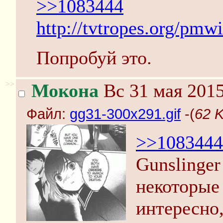
>>1083444
http://tvtropes.org/p
Попробуй это.
>>
Мокона
Вс 31 мая 2015
Файл:
gg31-300x291.gif
-(
62 K
>>1083444
Gunslinger 
некоторые
интересно