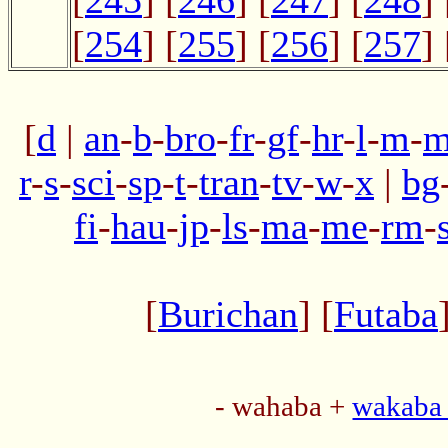
[
245
] [
246
] [
247
] [
248
] 
[
254
] [
255
] [
256
] [
257
] 
[
d
|
an
-
b
-
bro
-
fr
-
gf
-
hr
-
l
-
m
-
m
r
-
s
-
sci
-
sp
-
t
-
tran
-
tv
-
w
-
x
|
bg
fi
-
hau
-
jp
-
ls
-
ma
-
me
-
rm
-
[
Burichan
] [
Futaba
- wahaba +
wakaba 