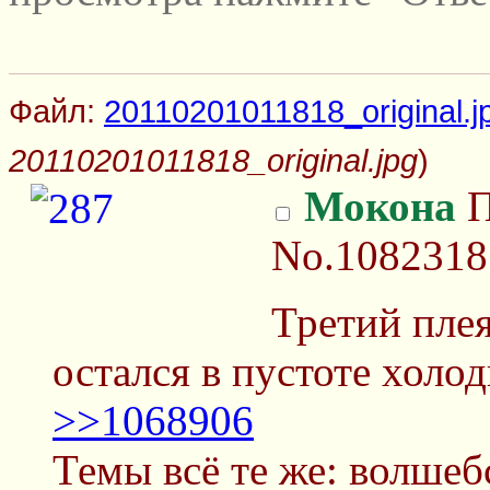
Файл:
20110201011818_original.j
20110201011818_original.jpg
)
Мокона
П
No.1082318
Третий пле
остался в пустоте холо
>>1068906
Темы всё те же: волшеб