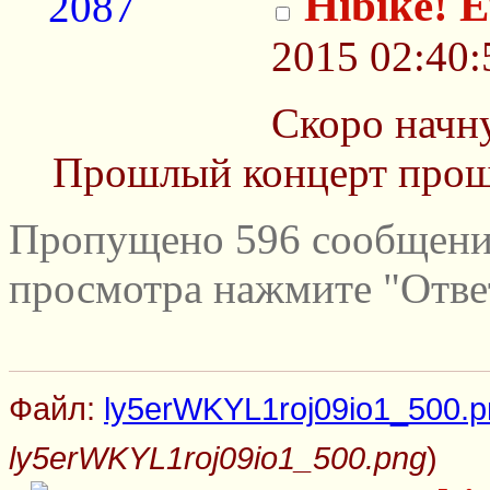
Hibike! 
2015 02:40:
Скоро начн
Прошлый концерт прош
Пропущено 596 сообщений
просмотра нажмите "Отве
Файл:
ly5erWKYL1roj09io1_500.p
ly5erWKYL1roj09io1_500.png
)