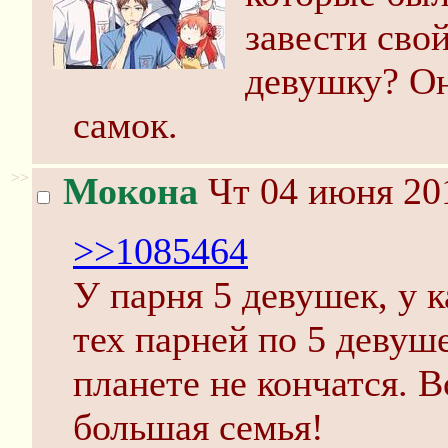
завести сво
девушку? Он
самок.
>>
Мокона
Чт 04 июня 201
>>1085464
У парня 5 девушек, у 
тех парней по 5 девуше
планете не кончатся. В
большая семья!