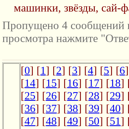
машинки, звёзды, сай-ф
Пропущено 4 сообщений и
просмотра нажмите "Отве
[
0
] [
1
] [
2
] [
3
] [
4
] [
5
] [
6
]
[
14
] [
15
] [
16
] [
17
] [
18
] 
[
25
] [
26
] [
27
] [
28
] [
29
] 
[
36
] [
37
] [
38
] [
39
] [
40
] 
[
47
] [
48
] [
49
] [
50
] [
51
] 