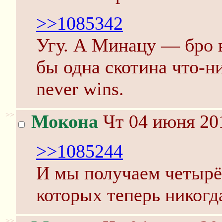
>>1085342
Угу. А Минацу — бро в
бы одна скотина что-ни
never wins.
>>
Мокона
Чт 04 июня 201
>>1085244
И мы получаем четырё
которых теперь никогд
>>