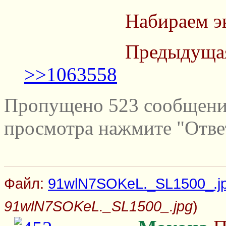
Набираем э
Предыдущая
>>1063558
Пропущено 523 сообщений
просмотра нажмите "Отве
Файл:
91wlN7SOKeL._SL1500_.j
91wlN7SOKeL._SL1500_.jpg
)