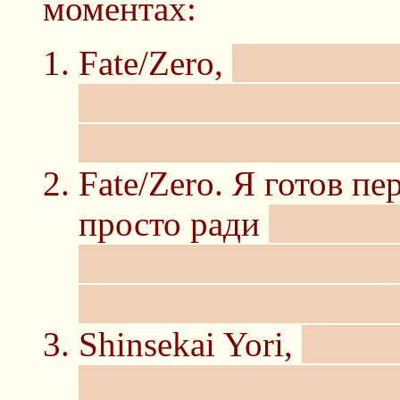
моментах:
Fate/Zero,
Попытка з
Картина обрамлена о
вина-то совсем новый
Fate/Zero. Я готов п
просто ради
глухого 
понявшего что он от
осквернённый Грааль
Shinsekai Yori,
осозна
были людьми, а такж