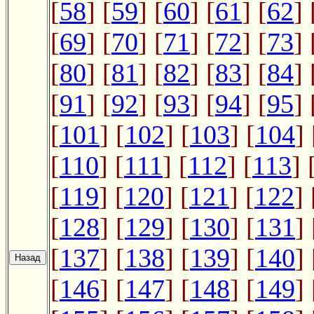
[
58
] [
59
] [
60
] [
61
] [
62
] 
[
69
] [
70
] [
71
] [
72
] [
73
] 
[
80
] [
81
] [
82
] [
83
] [
84
] 
[
91
] [
92
] [
93
] [
94
] [
95
] 
[
101
] [
102
] [
103
] [
104
] 
[
110
] [
111
] [
112
] [
113
] 
[
119
] [
120
] [
121
] [
122
] 
[
128
] [
129
] [
130
] [
131
] 
[
137
] [
138
] [
139
] [
140
] 
[
146
] [
147
] [
148
] [
149
] 