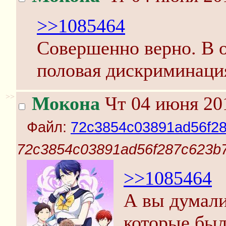
>>1085464
Совершенно верно. В 
половая дискриминаци
>>
Мокона
Чт 04 июня 201
Файл:
72c3854c03891ad56f28
72c3854c03891ad56f287c623b7
>>1085464
А вы думали
которые был