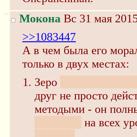
>>
Мокона
Вс 31 мая 2015
>>1083447
А в чем была его мора
только в двух местах:
Зеро
застрелил Юф
друг не просто дей
методыми - он пол
Юфемию
на всех ур
японцев
.