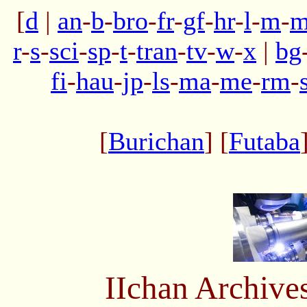
[
d
|
an
-
b
-
bro
-
fr
-
gf
-
hr
-
l
-
m
-
m
r
-
s
-
sci
-
sp
-
t
-
tran
-
tv
-
w
-
x
|
bg
fi
-
hau
-
jp
-
ls
-
ma
-
me
-
rm
-
[
Burichan
] [
Futaba
IIchan Archiv