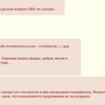
 сделалю вторую ОВУ, но спасибо.
80, [HorribleSubs] Locodol - 14 [1080p].mkv_(...).jpg
)
. Хорошая вышла овашка, добрая, милая и
чудо.
я смотрел его онгоингом и мне неожиданно понравилось. Посмотр
 - жаль, что полноценного продолжения не последовало.