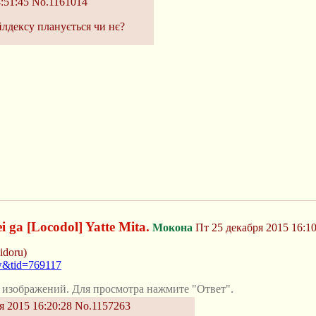
:51:45
No.1161014
йлдексу планується чи нє?
i ga [Locodol] Yatte Mita.
Мокона
Пт 25 декабря 2015 16:10
idoru)
ew&tid=769117
 изображений. Для просмотра нажмите "Ответ".
я 2015 16:20:28
No.1157263