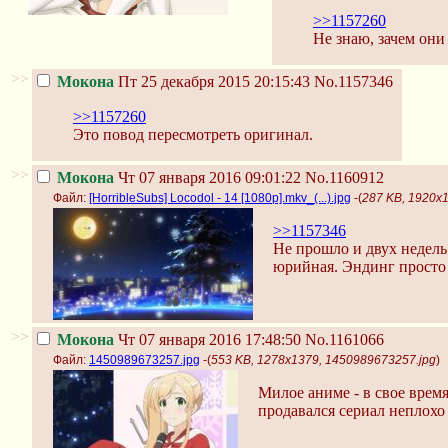
>>1157260
Не знаю, зачем они
>>
Мокона
Пт 25 декабря 2015 20:15:43
No.1157346
>>1157260
Это повод пересмотреть оригинал.
>>
Мокона
Чт 07 января 2016 09:01:22
No.1160912
Файл:
[HorribleSubs] Locodol - 14 [1080p].mkv_(...).jpg
-(
287 KB, 1920x10
>>1157346
Не прошло и двух недель
юрийная. Эндинг просто 
>>
Мокона
Чт 07 января 2016 17:48:50
No.1161066
Файл:
1450989673257.jpg
-(
553 KB, 1278x1379, 1450989673257.jpg
)
Милое аниме - в свое врем
продавался сериал неплохо