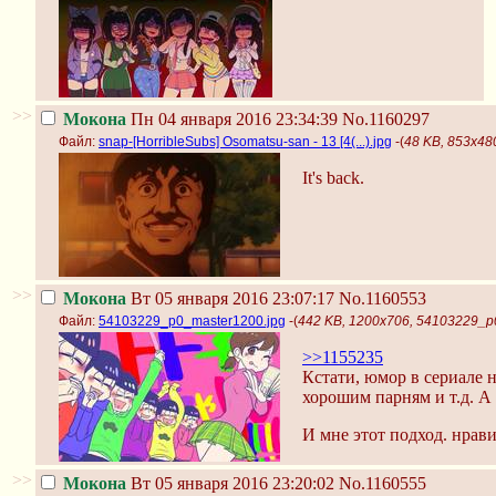
>>
Мокона
Пн 04 января 2016 23:34:39
No.1160297
Файл:
snap-[HorribleSubs] Osomatsu-san - 13 [4(...).jpg
-(
48 KB, 853x480,
It's back.
>>
Мокона
Вт 05 января 2016 23:07:17
No.1160553
Файл:
54103229_p0_master1200.jpg
-(
442 KB, 1200x706, 54103229_p
>>1155235
Кстати, юмор в сериале
хорошим парням и т.д. А
И мне этот подход. нрави
>>
Мокона
Вт 05 января 2016 23:20:02
No.1160555