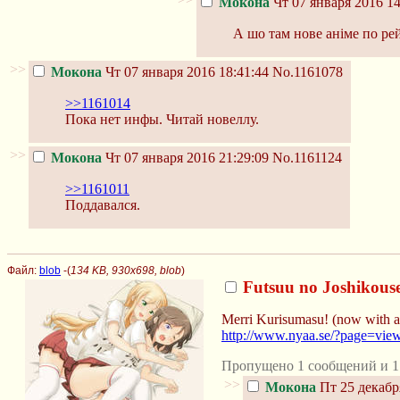
Мокона
Чт 07 января 2016 14
А шо там нове аніме по ре
>>
Мокона
Чт 07 января 2016 18:41:44
No.1161078
>>1161014
Пока нет инфы. Читай новеллу.
>>
Мокона
Чт 07 января 2016 21:29:09
No.1161124
>>1161011
Поддавался.
Файл:
blob
-(
134 KB, 930x698, blob
)
Futsuu no Joshikouse
Merri Kurisumasu! (now with a
http://www.nyaa.se/?page=vi
Пропущено 1 сообщений и 1
>>
Мокона
Пт 25 декабр