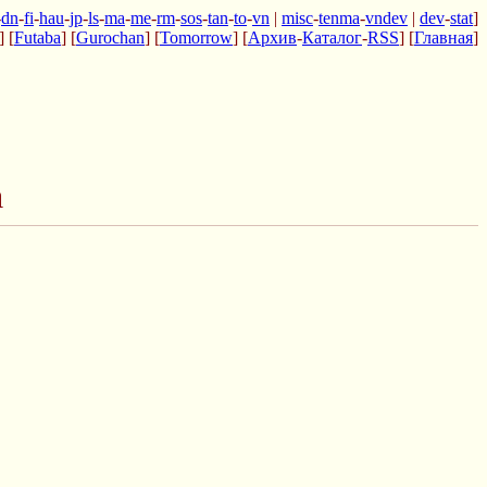
-
dn
-
fi
-
hau
-
jp
-
ls
-
ma
-
me
-
rm
-
sos
-
tan
-
to
-
vn
|
misc
-
tenma
-
vndev
|
dev
-
stat
]
] [
Futaba
] [
Gurochan
] [
Tomorrow
] [
Архив
-
Каталог
-
RSS
] [
Главная
]
а