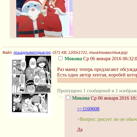
Файл:
лоыадлываолдыв.jpg
-(
571 KB, 1200x1721, лоыадлываолдыв.jpg
)
Мокона
Ср 06 января 2016 06:32:
Раз манку теперь предлагают обсужда
Есть один автор хентая, воробей кот
Если нет — посоветуйте других автор
Пропущено 1 сообщений и 1 изображ
>>
Мокона
Ср 06 января 2016 10:
>>1160608
>Вопрос: рисует ли он обы
Да