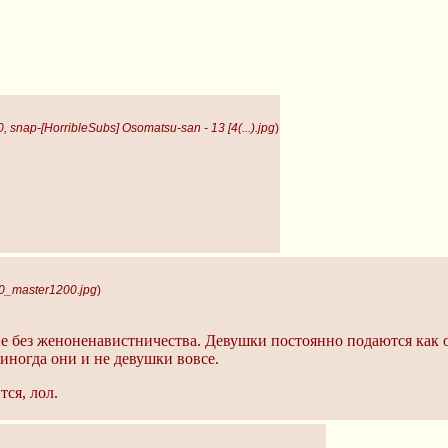
 snap-[HorribleSubs] Osomatsu-san - 13 [4(...).jpg
)
0_master1200.jpg
)
 не без женоненавистничества. Девушки постоянно подаются ка
 иногда они и не девушки вовсе.
тся, лол.