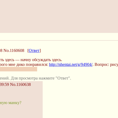
08
No.1160608
[
Ответ
]
ть здесь — начну обсуждать здесь.
орого мне дико понравился:
http://nhentai.net/g/94904/
. Вопрос: рис
ов в похожем стиле.
ений. Для просмотра нажмите "Ответ".
39:59
No.1160638
чную манку?