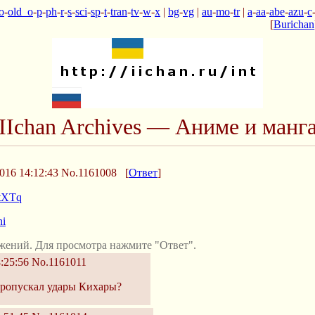
o
-
old_o
-
p
-
ph
-
r
-
s
-
sci
-
sp
-
t
-
tran
-
tv
-
w
-
x
|
bg
-
vg
|
au
-
mo
-
tr
|
a
-
aa
-
abe
-
azu
-
c
[
Burichan
IIchan Archives — Аниме и манг
016 14:12:43
No.1161008
[
Ответ
]
ZtXTq
ni
жений. Для просмотра нажмите "Ответ".
:25:56
No.1161011
ропускал удары Кихары?