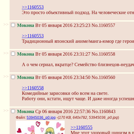
>>1160553
Это просто объективный подход. На человеческие от
>>
Мокона
Вт 05 января 2016 23:25:23
No.1160557
>>1160553
Традиционный японский аниме/манга-юмор где герои 
>>
Мокона
Вт 05 января 2016 23:31:27
No.1160558
А о чем сериал, вкратце? Семейство близнецов-неуда
>>
Мокона
Вт 05 января 2016 23:34:50
No.1160560
>>1160558
Комедийные зарисовки обо всем на свете.
Работу они, кстати, ищут чаще. И даже иногда успешн
>>
Мокона
Ср 06 января 2016 22:57:36
No.1160843
Файл:
53945036_p0.jpg
-(
170 KB, 640x782, 53945036_p0.jpg
)
>>1160555
Мне этот здоровый цинизм в 