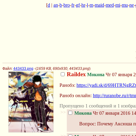
[
d
|
an
-
b
-
bro
-
fr
-
gf
-
hr
-
l
-
m
-
maid
-
med
-
mi
-
mu
-
ne
-
Файл:
443433.png
-(
1659 KB, 690x930, 443433.png
)
Raildex
Мокона
Чт 07 января 2
Ранобэ:
https://yadi.sk/d/69HTRNgR
Ранобэ онлайн:
http://ruranobe.ru/r/tm
Пропущено 1 сообщений и 1 изобра
>>
Мокона
Чт 07 января 2016 14
Вопрос: Почему Аксюша п
>>