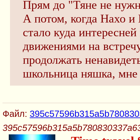
Прям до "Тяне не нужн
А потом, когда Нахо и 
стало куда интересней
движениями на встречу
продолжать ненавидеть
школьница няшка, мне
Файл:
395c57596b315a5b780830
395c57596b315a5b780830337a63