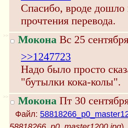
Спасибо, вроде дошло н
прочтения перевода.
>>
Мокона
Вс 25 сентября
>>1247723
Надо было просто сказа
"бутылки кока-колы".
>>
Мокона
Пт 30 сентября
Файл:
58818266_p0_master12
58818266_p0_master1200.jpg
)