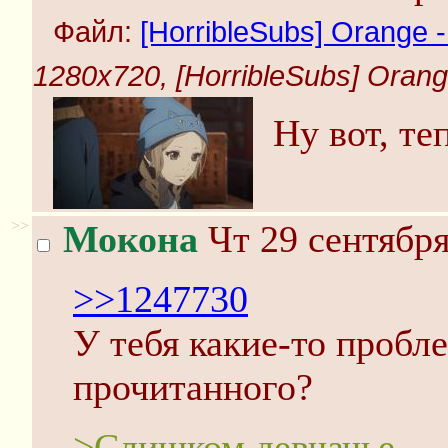
Файл:
[HorribleSubs] Orange - 
1280x720, [HorribleSubs] Orange 
Ну вот, те
>>
Мокона
Чт 29 сентября
>>1247730
У тебя какие-то проб
прочитанного?
>Слишком девчачье