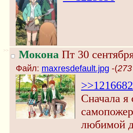
>>
Мокона
Пт 30 сентября
Файл:
maxresdefault.jpg
-(
273
>>1216682
Сначала я 
самопожер
любимой д