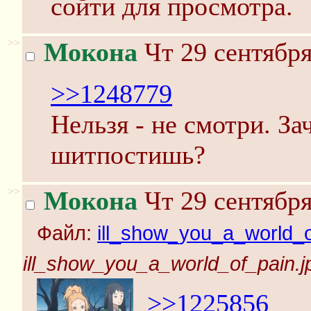
сойти для просмотра.
>>
Мокона
Чт 29 сентября
>>1248779
Нельзя - не смотри. За
шитпостишь?
>>
Мокона
Чт 29 сентября
Файл:
ill_show_you_a_world_o
ill_show_you_a_world_of_pain.j
>>1225856