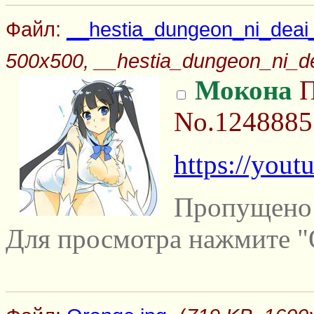
Файл:
__hestia_dungeon_ni_deai
500x500, __hestia_dungeon_ni_d
Мокона
П
No.1248885
https://you
Пропущено 
Для просмотра нажмите "