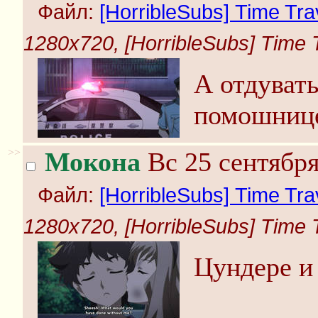
Файл:
[HorribleSubs] Time Trave
1280x720, [HorribleSubs] Time Tr
А отдувать
помошниц
>>
Мокона
Вс 25 сентября
Файл:
[HorribleSubs] Time Trave
1280x720, [HorribleSubs] Time Tr
Цундере и