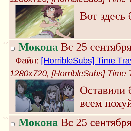
Вот здесь 
>>
Мокона
Вс 25 сентября
Файл:
[HorribleSubs] Time Trave
1280x720, [HorribleSubs] Time Tr
Оставили 
всем похуй
>>
Мокона
Вс 25 сентября