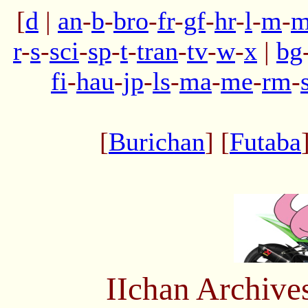
[
d
|
an
-
b
-
bro
-
fr
-
gf
-
hr
-
l
-
m
-
m
r
-
s
-
sci
-
sp
-
t
-
tran
-
tv
-
w
-
x
|
bg
fi
-
hau
-
jp
-
ls
-
ma
-
me
-
rm
-
[
Burichan
] [
Futaba
IIchan Archiv