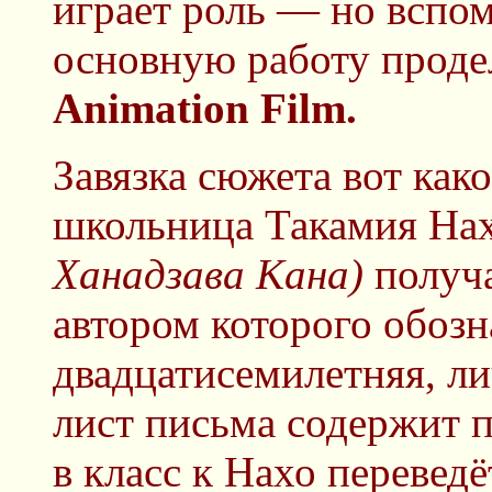
играет роль — но вспо
основную работу проде
Animation Film.
Завязка сюжета вот как
школьница Такамия На
Ханадзава Кана)
получа
автором которого обозн
двадцатисемилетняя, л
лист письма содержит п
в класс к Нахо перевед