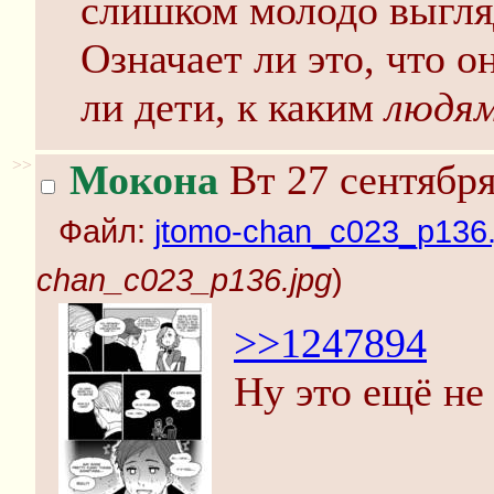
слишком молодо выгляд
Означает ли это, что о
ли дети, к каким
людя
>>
Мокона
Вт 27 сентября
Файл:
jtomo-chan_c023_p136.
chan_c023_p136.jpg
)
>>1247894
Ну это ещё не 