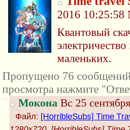
Time travel
2016 10:25:58
Квантовый ска
электричество
маленьких.
Пропущено 76 сообщений 
просмотра нажмите "Отве
>>
Мокона
Вс 25 сентября
Файл:
[HorribleSubs] Time Trave
1280x720, [HorribleSubs] Time Tr