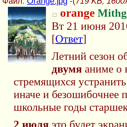
Файл:
Orange.jpg
-(
719 KB, 1600
orange
Mithg
Вт 21 июня 201
[
Ответ
]
Летний сезон о
двумя
аниме о 
стремящихся устранить
иначе и безошибочнее 
школьные годы старшек
2 июля
это будет экран