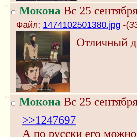
>>
Мокона
Вс 25 сентября
Файл:
1474102501380.jpg
-(
3
Отличный д
>>
Мокона
Вс 25 сентября
>>1247697
А по русски его можно