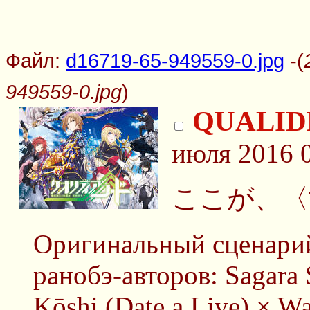
Файл:
d16719-65-949559-0.jpg
-(
949559-0.jpg
)
QUALID
июля 2016 
ここが、〈
Оригинальный сценарий
ранобэ-авторов: Sagara
Kōshi (Date a Live) × Wa