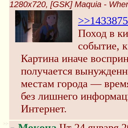
1280x720, [GSK] Maquia - When 
>>1433875
Поход в к
событие, к
Картина иначе восприн
получается вынужденн
местам города — врем
без лишнего информаци
Интернет.
>>
Мокона
Чт 24 января 2