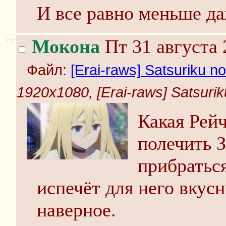
И все равно меньше да
>>
Мокона
Пт 31 августа 
Файл:
[Erai-raws] Satsuriku no 
1920x1080, [Erai-raws] Satsuriku
Какая Рей
полечить З
прибратьс
испечёт для него вкус
наверное.