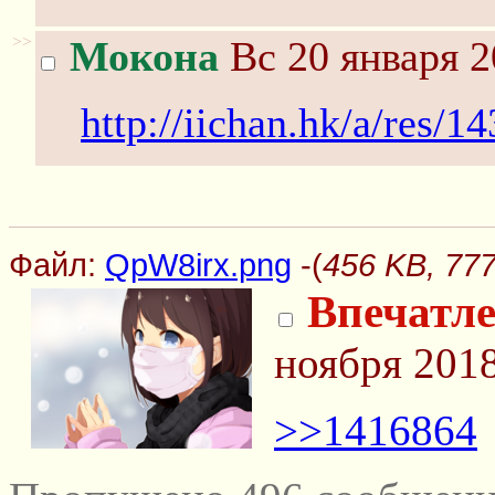
>>
Мокона
Вс 20 января 2
http://iichan.hk/a/res/1
Файл:
QpW8irx.png
-(
456 KB, 77
Впечатле
ноября 2018
>>1416864