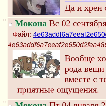
Да и хрен 
>>
Мокона
Вс 02 сентября
Файл:
4e63addf6a7eeaf2e650
4e63addf6a7eeaf2e650d2fea48
Вообще хо
рода вещи 
вместе с т
приятные ощущения.
>>
Мокона
Пт 04 января 2