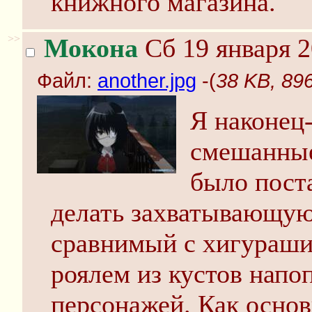
книжного магазина.
>>
Мокона
Сб 19 января 2
Файл:
another.jpg
-(
38 KB, 896
Я наконец
смешанные
было поста
делать захватывающую
сравнимый с хигураши, 
роялем из кустов напо
персонажей. Как основ