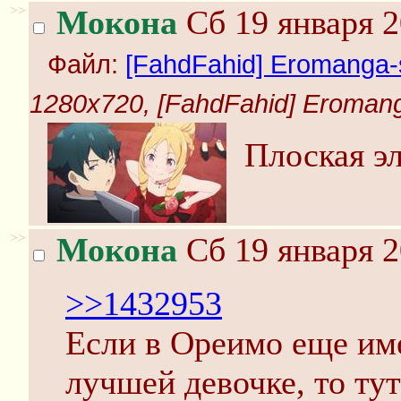
>>
Мокона
Сб 19 января 2
Файл:
[FahdFahid] Eromanga-s
1280x720, [FahdFahid] Eromanga
Плоская эл
>>
Мокона
Сб 19 января 2
>>1432953
Если в Ореимо еще им
лучшей девочке, то тут