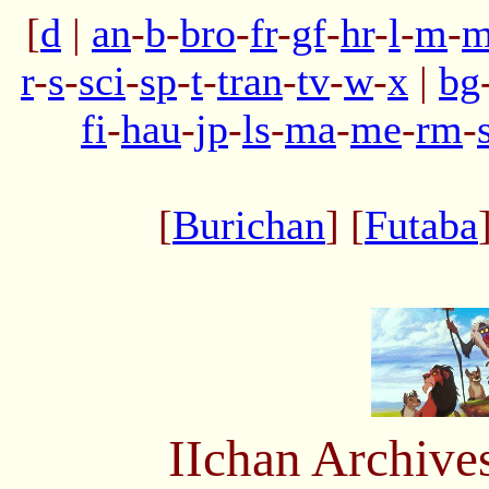
[
d
|
an
-
b
-
bro
-
fr
-
gf
-
hr
-
l
-
m
-
m
r
-
s
-
sci
-
sp
-
t
-
tran
-
tv
-
w
-
x
|
bg
fi
-
hau
-
jp
-
ls
-
ma
-
me
-
rm
-
[
Burichan
] [
Futaba
IIchan Archiv