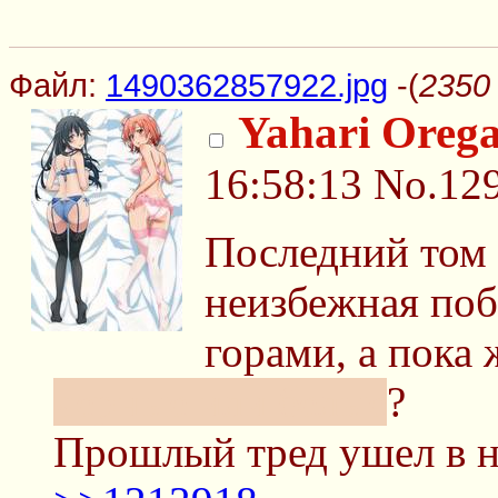
Файл:
1490362857922.jpg
-(
2350
Yahari Orega
16:58:13
No.12
Последний том 
неизбежная побе
горами, а пока
черные или белые
?
Прошлый тред ушел в н