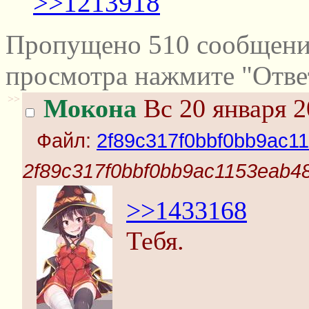
>>1213918
Пропущено 510 сообщений
просмотра нажмите "Отве
>>
Мокона
Вс 20 января 2
Файл:
2f89c317f0bbf0bb9ac11
2f89c317f0bbf0bb9ac1153eab48
>>1433168
Тебя.