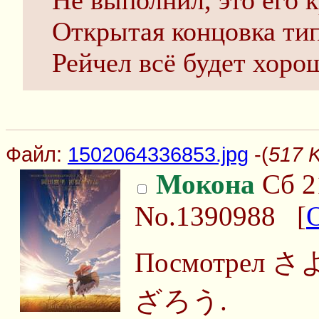
Не выполнил, это его к
Открытая концовка типа
Рейчел всё будет хоро
Файл:
1502064336853.jpg
-(
517 
Мокона
Сб 2
No.1390988
[
Посмотре
ざろう.