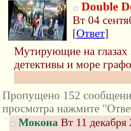
Double De
Вт 04 сентя
[
Ответ
]
Мутирующие на глазах 
детективы и море графо
Худшая девочка - это м
Пропущено 152 сообщений
просмотра нажмите "Отве
>>
Мокона
Вт 11 декабря 