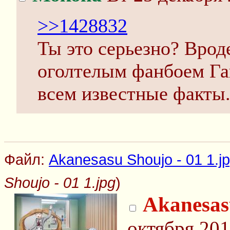
>>1428832
Ты это серьезно? Врод
оголтелым фанбоем Гай
всем известные факты
Файл:
Akanesasu Shoujo - 01 1.j
Shoujo - 01 1.jpg
)
Akanesas
октября 201