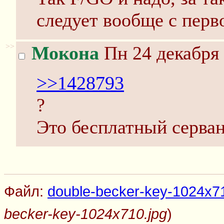
следует вообще с перв
>>
Мокона
Пн 24 декабря 
>>1428793
?
Это бесплатный серван
Файл:
double-becker-key-1024x71
becker-key-1024x710.jpg
)