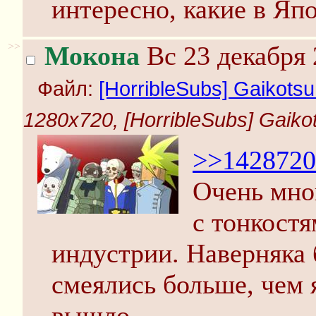
интересно, какие в Яп
>>
Мокона
Вс 23 декабря 
Файл:
[HorribleSubs] Gaikotsu 
1280x720, [HorribleSubs] Gaikots
>>1428720
Очень мно
с тонкост
индустрии. Наверняка 
смеялись больше, чем 
вышло.