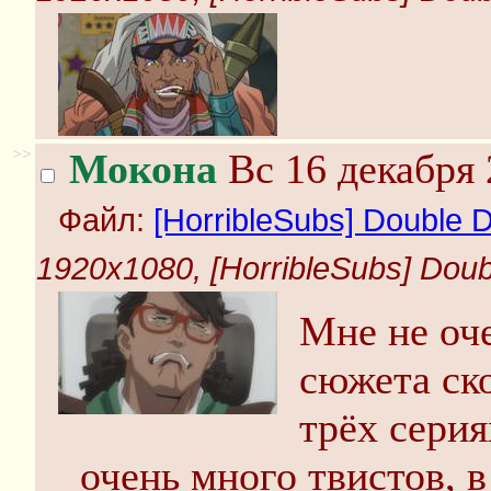
>>
Мокона
Вс 16 декабря 
Файл:
[HorribleSubs] Double D
1920x1080, [HorribleSubs] Doubl
Мне не оч
сюжета ск
трёх сери
очень много твистов, в