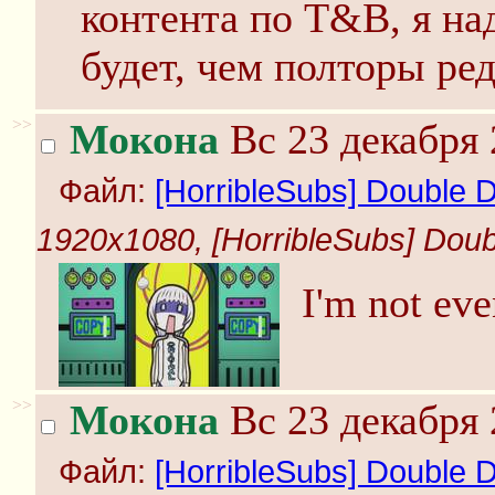
контента по T&B, я над
будет, чем полторы ре
>>
Мокона
Вс 23 декабря 
Файл:
[HorribleSubs] Double D
1920x1080, [HorribleSubs] Doubl
I'm not ev
>>
Мокона
Вс 23 декабря 
Файл:
[HorribleSubs] Double D