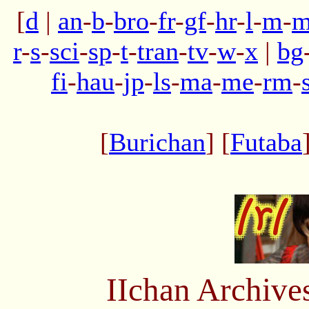
[
d
|
an
-
b
-
bro
-
fr
-
gf
-
hr
-
l
-
m
-
m
r
-
s
-
sci
-
sp
-
t
-
tran
-
tv
-
w
-
x
|
bg
fi
-
hau
-
jp
-
ls
-
ma
-
me
-
rm
-
[
Burichan
] [
Futaba
IIchan Archiv