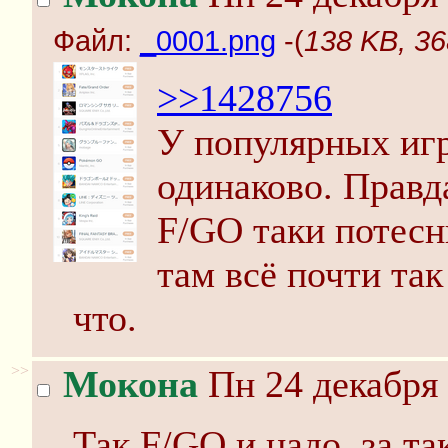
Файл:
_0001.png
-(
138 KB, 36
>>1428756
У популярных игр
одинаково. Правд
F/GO таки потесн
там всё почти та
что.
>>
Мокона
Пн 24 декабря 
Так F/GO и надо, за та