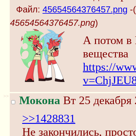
Файл:
45654564376457.png
-(
45654564376457.png
)
А потом в
вещества
https://ww
v=ChjJEU
>>
Мокона
Вт 25 декабря 
>>1428831
Не закончились, прост