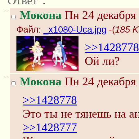
"Ответ".
>>
Мокона
Пн 24 декабря 
Файл:
_x1080-Uca.jpg
-(
185 K
>>1428778
Ой ли?
>>
Мокона
Пн 24 декабря 
>>1428778
Это ты не тянешь на а
>>1428777