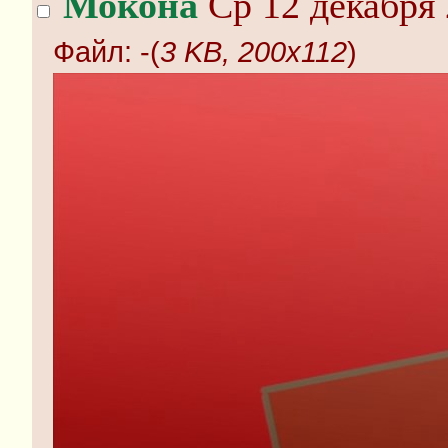
Мокона
Ср 12 декабря 
Файл:
-(
3 KB, 200x112
)