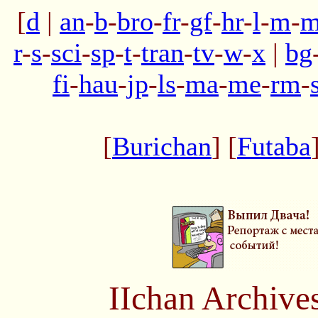
[
d
|
an
-
b
-
bro
-
fr
-
gf
-
hr
-
l
-
m
-
m
r
-
s
-
sci
-
sp
-
t
-
tran
-
tv
-
w
-
x
|
bg
fi
-
hau
-
jp
-
ls
-
ma
-
me
-
rm
-
[
Burichan
] [
Futaba
IIchan Archiv