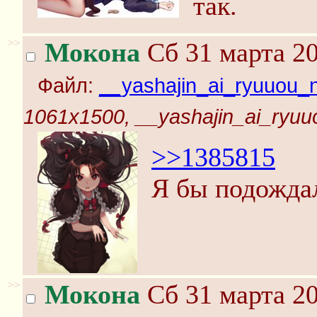
так.
>>
Мокона
Сб 31 марта 20
Файл:
__yashajin_ai_ryuuou_n
1061x1500, __yashajin_ai_ryuu
>>1385815
Я бы подождал
>>
Мокона
Сб 31 марта 20