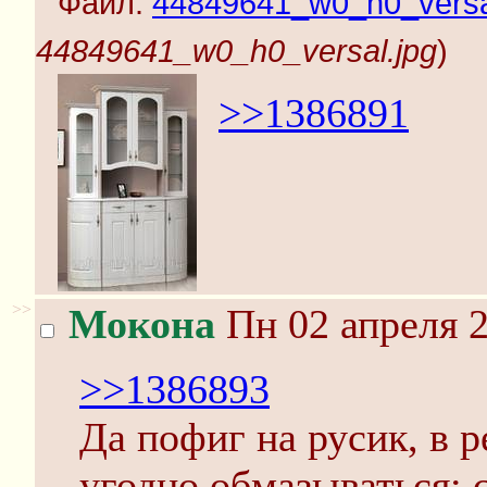
Файл:
44849641_w0_h0_versa
44849641_w0_h0_versal.jpg
)
>>1386891
>>
Мокона
Пн 02 апреля 2
>>1386893
Да пофиг на русик, в 
угодно обмазываться; 