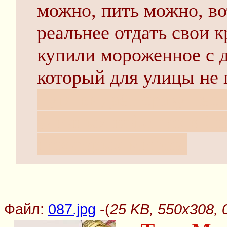
можно, пить можно, во
реальнее отдать свои 
купили мороженное с д
который для улицы не 
Гугл выдаёт сразу нес
уличных кафешек в Си
некоторых мифов.
Файл:
087.jpg
-(
25 KB, 550x308, 