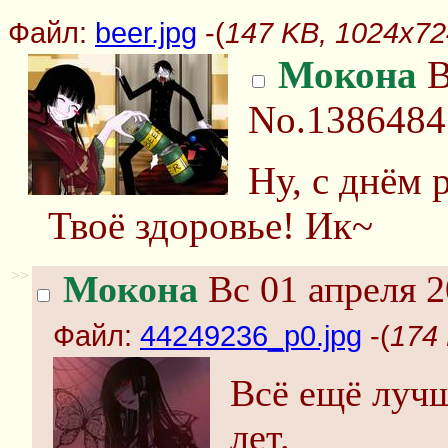
Файл:
beer.jpg
-(
147 KB, 1024x724
Мокона
В
No.1386484
Ну, с днём 
Твоё здоровье! Ик~
>>
Мокона
Вс 01 апреля 2
Файл:
44249236_p0.jpg
-(
174 
Всё ещё лучш
лет.