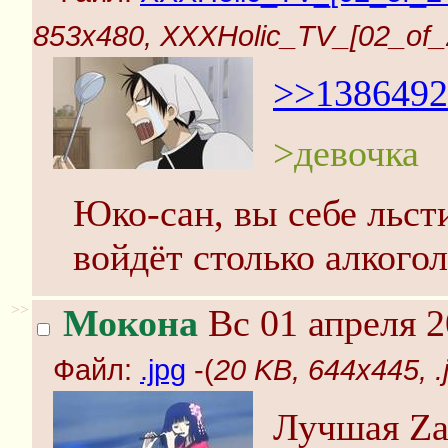
853x480, XXXHolic_TV_[02_of_24]
>>1386492
>девочка
Юко-сан, вы себе льсти
войдёт столько алкогол
>>
Мокона
Вс 01 апреля 2
Файл:
.jpg
-(
20 KB, 644x445, .
Лучшая Zas