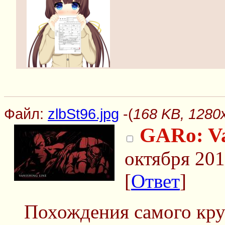
Файл:
zlbSt96.jpg
-(
168 KB, 1280x
GARo: Va
октября 201
[
Ответ
]
Похождения самого кру