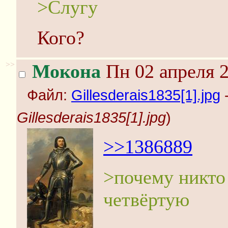
>Слугу
Кого?
>>
Мокона
Пн 02 апреля 2
Файл:
Gillesderais1835[1].jpg
-
Gillesderais1835[1].jpg
)
>>1386889
>почему никто
четвёртую