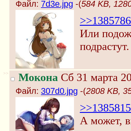
Файл:
7d3e.jpg
-(
584 KB, 1280
>>1385786
Или подожд
подрастут.
>>
Мокона
Сб 31 марта 20
Файл:
307d0.jpg
-(
2808 KB, 3
>>1385815
А может, в