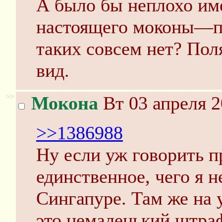
А было бы неплохо им
настоящего моконы—п
таких совсем нет? По
вид.
>>
Мокона
Вт 03 апреля 2
>>1386988
Ну если уж говорить пр
единственное, чего я н
Сингапуре. Там же на у
это немаленький штраф