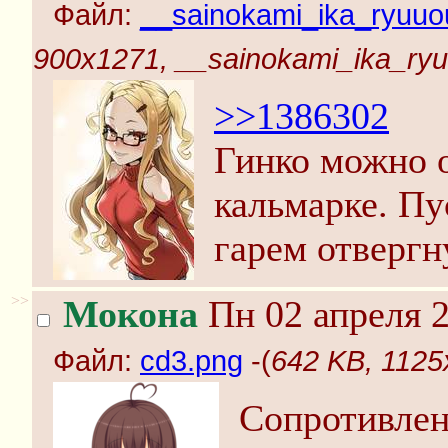
Файл:
__sainokami_ika_ryuuou
900x1271, __sainokami_ika_ryu
>>1386302
Гинко можно о
кальмарке. Пу
гарем отвергн
>>
Мокона
Пн 02 апреля 2
Файл:
cd3.png
-(
642 KB, 1125
Сопротивлен