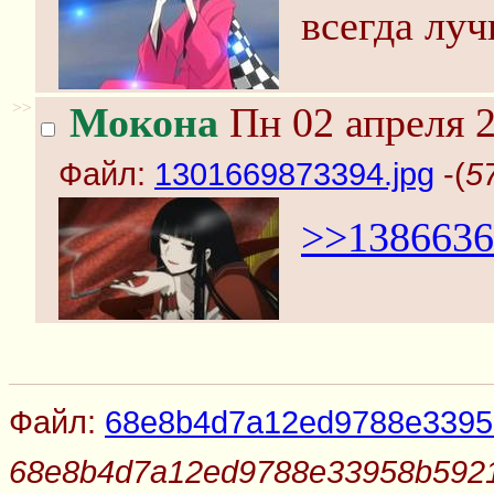
всегда луч
>>
Мокона
Пн 02 апреля 2
Файл:
1301669873394.jpg
-(
5
>>1386636
Файл:
68e8b4d7a12ed9788e3395
68e8b4d7a12ed9788e33958b5921