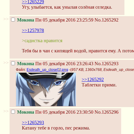
>>1265229
Угу, улыбается, как унылая солёная селедка.
>>
Мокона
Пн 05 декабря 2016 23:25:59
No.1265292
>>1257978
>садистка нравится
Тебя бы в чан с кипящей водой, нравится ему. А пото
>>
Мокона
Пн 05 декабря 2016 23:26:43
No.1265293
Файл:
Esdeath_up_close[1].png
-(
957 KB, 1360x768, Esdeath_up_close
>>1265292
Таблетки прими.
>>
Мокона
Пн 05 декабря 2016 23:30:50
No.1265296
>>1265293
Катану тебе в горло, пес режима.