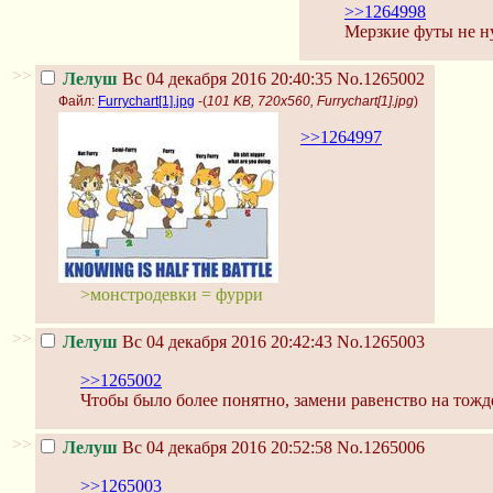
>>1264998
Мерзкие футы не 
>>
Лелуш
Вс 04 декабря 2016 20:40:35
No.1265002
Файл:
Furrychart[1].jpg
-(
101 KB, 720x560, Furrychart[1].jpg
)
>>1264997
>монстродевки = фурри
>>
Лелуш
Вс 04 декабря 2016 20:42:43
No.1265003
>>1265002
Чтобы было более понятно, замени равенство на тожд
>>
Лелуш
Вс 04 декабря 2016 20:52:58
No.1265006
>>1265003