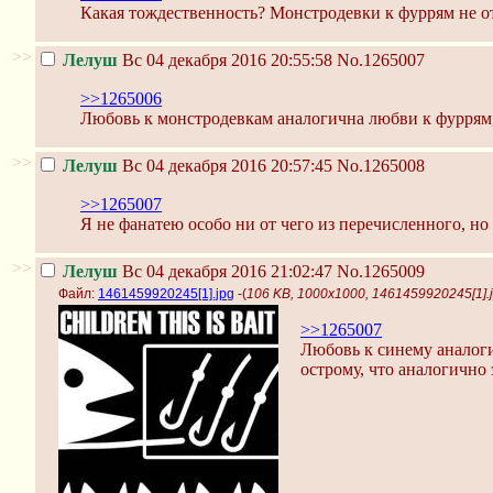
Какая тождественность? Монстродевки к фуррям не от
>>
Лелуш
Вс 04 декабря 2016 20:55:58
No.1265007
>>1265006
Любовь к монстродевкам аналогична любви к фуррям,
>>
Лелуш
Вс 04 декабря 2016 20:57:45
No.1265008
>>1265007
Я не фанатею особо ни от чего из перечисленного, но
>>
Лелуш
Вс 04 декабря 2016 21:02:47
No.1265009
Файл:
1461459920245[1].jpg
-(
106 KB, 1000x1000, 1461459920245[1].
>>1265007
Любовь к синему аналог
острому, что аналогично 