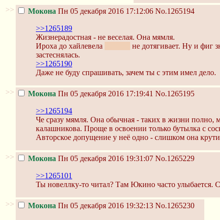
>>
Мокона
Пн 05 декабря 2016 17:12:06
No.1265194
>>1265189
Жизнерадостная - не веселая. Она мямля.
Ироха до хайлевела
Харуно
не дотягивает. Ну и фиг з
застеснялась.
>>1265190
Даже не буду спрашивать, зачем ты с этим имел дело.
>>
Мокона
Пн 05 декабря 2016 17:19:41
No.1265195
>>1265194
Че сразу мямля. Она обычная - таких в жизни полно,
калашникова. Проще в освоении только бутылка с сос
Авторское допущение у неё одно - слишком она крути
>>
Мокона
Пн 05 декабря 2016 19:31:07
No.1265229
>>1265101
Ты новеллку-то читал? Там Юкино часто улыбается. С
>>
Мокона
Пн 05 декабря 2016 19:32:13
No.1265230