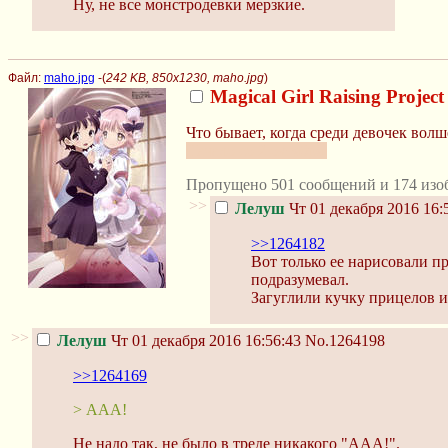
Ну, не все монстродевки мерзкие.
Файл:
maho.jpg
-(
242 KB, 850x1230, maho.jpg
)
Magical Girl Raising Project
Что бывает, когда среди девочек вол
Начало со 2 октября.
Пропущено 501 сообщений и 174 изо
>>
Лелуш
Чт 01 декабря 2016 16:
>>1264182
Вот только ее нарисовали п
подразумевал.
Загуглили кучку прицелов и
>>
Лелуш
Чт 01 декабря 2016 16:56:43
No.1264198
>>1264169
> ААА!
Не надо так, не было в треде никакого "ААА!".