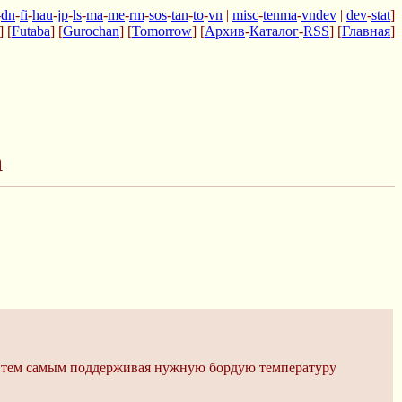
-
dn
-
fi
-
hau
-
jp
-
ls
-
ma
-
me
-
rm
-
sos
-
tan
-
to
-
vn
|
misc
-
tenma
-
vndev
|
dev
-
stat
]
] [
Futaba
] [
Gurochan
] [
Tomorrow
] [
Архив
-
Каталог
-
RSS
] [
Главная
]
а
ся, тем самым поддерживая нужную бордую температуру