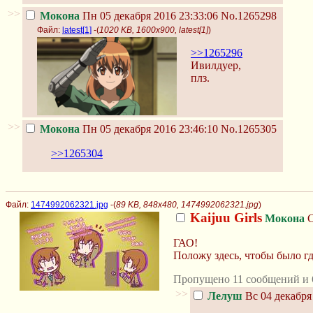
>>
Мокона
Пн 05 декабря 2016 23:33:06
No.1265298
Файл:
latest[1]
-(
1020 KB, 1600x900, latest[1]
)
>>1265296
Ивилдуер,
плз.
>>
Мокона
Пн 05 декабря 2016 23:46:10
No.1265305
>>1265304
Файл:
1474992062321.jpg
-(
89 KB, 848x480, 1474992062321.jpg
)
Kaijuu Girls
Мокона
С
ГАО!
Положу здесь, чтобы было гд
Пропущено 11 сообщений и 6
>>
Лелуш
Вс 04 декабря