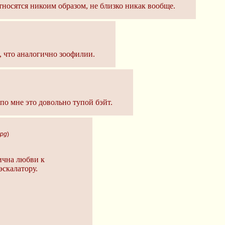
носятся никоим образом, не близко никак вообще.
 что аналогично зоофилии.
 по мне это довольно тупой бэйт.
jpg
)
ична любви к
эскалатору.