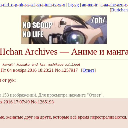
o
-
old_o
-
p
-
ph
-
r
-
s
-
sci
-
sp
-
t
-
tran
-
tv
-
w
-
x
|
bg
-
vg
|
au
-
mo
-
tr
|
a
-
aa
-
abe
-
azu
-
c
[
Burichan
IIchan Archives — Аниме и манг
_kawajiri_kousaku_and_kira_yoshikage_jo(...).jpg
)
Пт 04 ноября 2016 18:23:21
No.1257917
[
Ответ
]
 от рук:
 153 изображений. Для просмотра нажмите "Ответ".
я 2016 17:07:49
No.1265193
ые, женатые друг на друге, которые всё время перестреливают