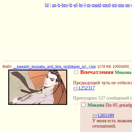
[
d
|
an
-
b
-
bro
-
fr
-
gf
-
hr
-
l
-
m
-
maid
-
med
-
mi
-
mu
-
ne
-
Файл:
__kawajiri_kousaku_and_kira_yoshikage_jo(...).jpg
-(
178 KB, 1000x600, _
Впечатления
Мокона
Предыдущий чуть не отбился
>>1252317
Пропущено 537 сообщений и
>>
Мокона
Пн 05 декабр
>>1265189
У меня есть знаком
отношений.