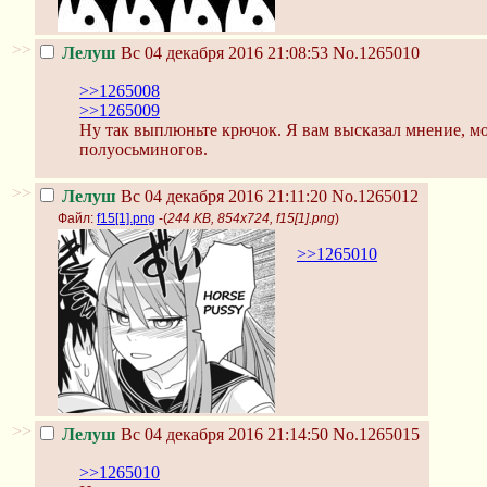
>>
Лелуш
Вс 04 декабря 2016 21:08:53
No.1265010
>>1265008
>>1265009
Ну так выплюньте крючок. Я вам высказал мнение, мо
полуосьминогов.
>>
Лелуш
Вс 04 декабря 2016 21:11:20
No.1265012
Файл:
f15[1].png
-(
244 KB, 854x724, f15[1].png
)
>>1265010
>>
Лелуш
Вс 04 декабря 2016 21:14:50
No.1265015
>>1265010