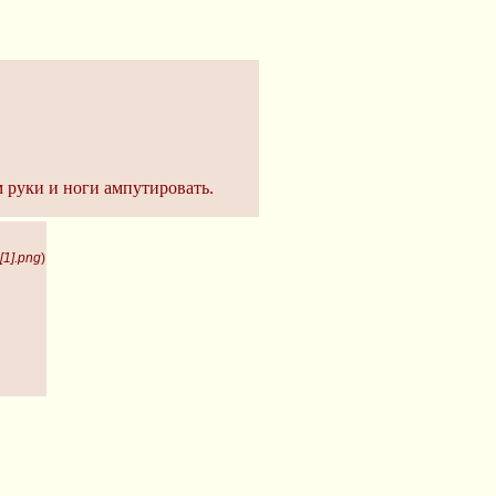
м руки и ноги ампутировать.
[1].png
)