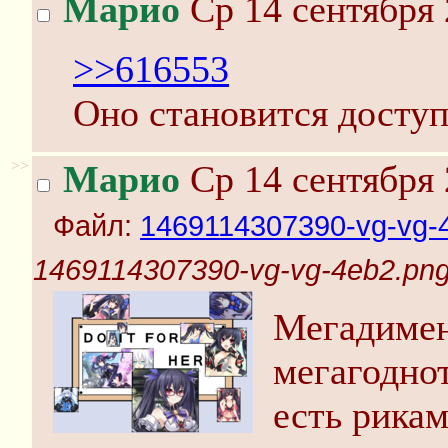
Марио
Ср 14 сентября 
>>616553
Оно становится доступ
>>
Марио
Ср 14 сентября 
Файл:
1469114307390-vg-vg-
1469114307390-vg-vg-4eb2.pn
Мегадимен
мегагоднот
есть рика