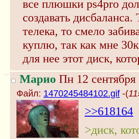
все плюшки ps4pro до
создавать дисбаланса. 
телека, то смело забив
куплю, так как мне 30к
для нее этот диск, кот
>>
Марио
Пн 12 сентября 
Файл:
1470245484102.gif
-(
11
>>618164
>диск, ко