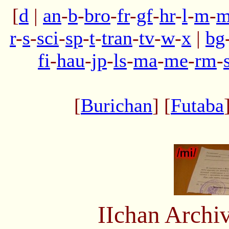
[
d
|
an
-
b
-
bro
-
fr
-
gf
-
hr
-
l
-
m
-
m
r
-
s
-
sci
-
sp
-
t
-
tran
-
tv
-
w
-
x
|
bg
fi
-
hau
-
jp
-
ls
-
ma
-
me
-
rm
-
[
Burichan
] [
Futaba
IIchan Arch