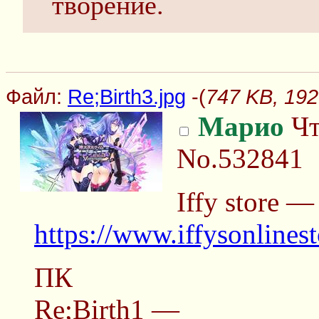
творение.
Файл:
Re;Birth3.jpg
-(
747 KB, 192
Марио
Чт
No.532841
Iffy store —
https://www.iffysonlines
ПК
Re;Birth1 —