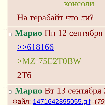
консоли
На терабайт что ли?
>>
Марио
Пн 12 сентября 
>>618166
>MZ-75E2T0BW
2Тб
>>
Марио
Вт 13 сентября 
Файл:
1471642395055.gif
-(
79