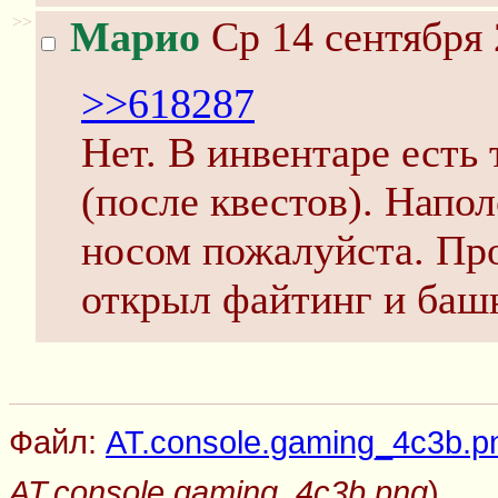
>>
Марио
Ср 14 сентября 
>>618287
Нет. В инвентаре есть 
(после квестов). Напол
носом пожалуйста. Пр
открыл файтинг и баш
Файл:
AT.console.gaming_4c3b.p
AT.console.gaming_4c3b.png
)