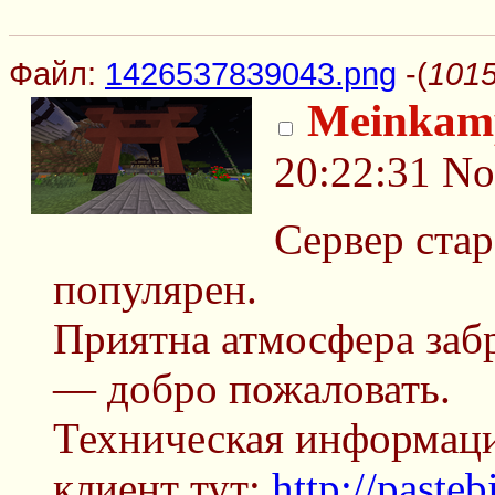
Файл:
1426537839043.png
-(
1015
Meinkamp
20:22:31
No
Сервер стар
популярен.
Приятна атмосфера заб
— добро пожаловать.
Техническая информаци
клиент тут:
http://past