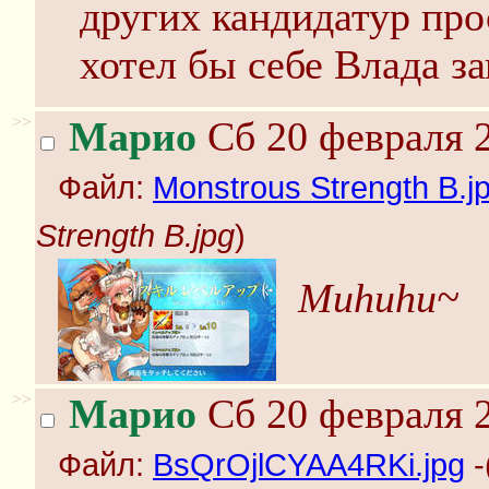
других кандидатур про
хотел бы себе Влада з
>>
Марио
Сб 20 февраля 2
Файл:
Monstrous Strength B.j
Strength B.jpg
)
Muhuhu~
>>
Марио
Сб 20 февраля 2
Файл:
BsQrOjlCYAA4RKi.jpg
-