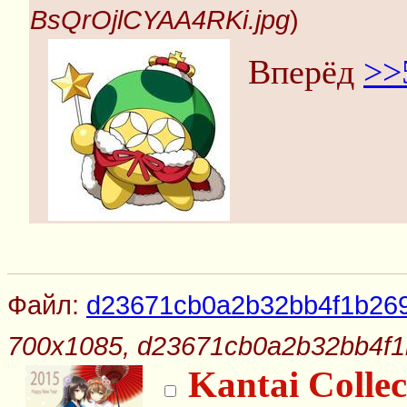
BsQrOjlCYAA4RKi.jpg
)
Вперёд
>>
Файл:
d23671cb0a2b32bb4f1b26
700x1085, d23671cb0a2b32bb4f1
Kantai Collec