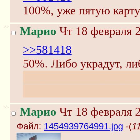
100%, уже пятую карту
>>
Марио
Чт 18 февраля 2
>>581418
50%. Либо украдут, либ
Не думаю, что они это
через плагин, а напря
>>
Марио
Чт 18 февраля 2
Файл:
1454939764991.jpg
-(
1