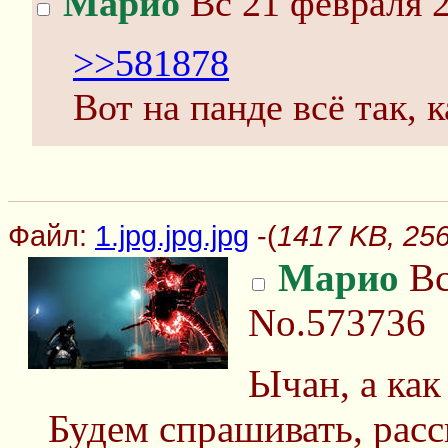
Марио
Вс 21 февраля 2
>>581878
Вот на панде всё так, 
Файл:
1.jpg.jpg.jpg
-(
1417 KB, 256
Марио
Вс
No.573736
Ычан, а как
Будем спрашивать, расс