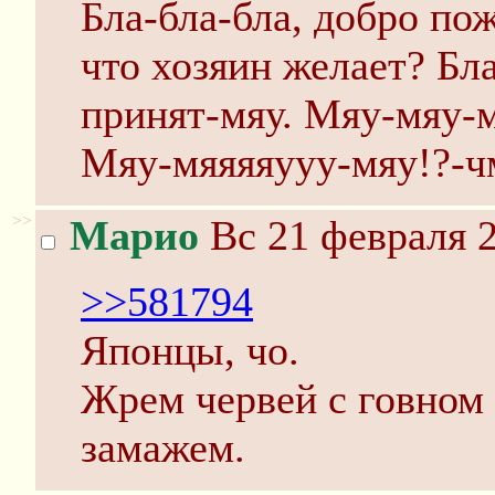
Бла-бла-бла, добро пож
что хозяин желает? Бла
принят-мяу. Мяу-мяу-м
Мяу-мяяяяууу-мяу!?-ч
>>
Марио
Вс 21 февраля 2
>>581794
Японцы, чо.
Жрем червей с говном
замажем.