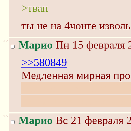
>твап
ты не на 4чонге извол
>>
Марио
Пн 15 февраля 2
>>580849
Медленная мирная прог
Она же Tranquil Walk o
тут ошибся, но суть ос
>>
Марио
Вс 21 февраля 2