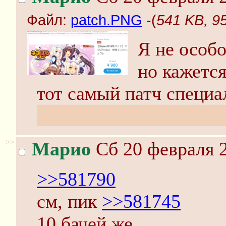
Файл:
patch.PNG
-(
541 KB, 9
Я не особ
но кажется
тот самый патч специа
данным гугла - 980 йен
>>
Марио
Сб 20 февраля 2
>>581790
см, пик
>>581745
10 бачей же.