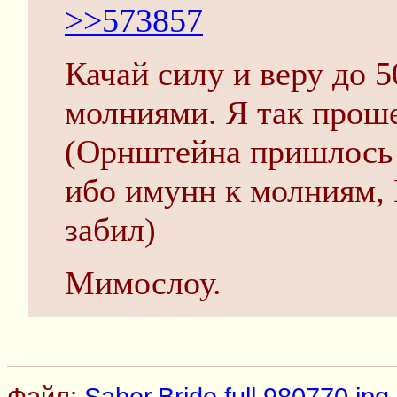
>>573857
Качай силу и веру до 
молниями. Я так прош
(Орнштейна пришлось 
ибо имунн к молниям, 
забил)
Мимослоу.
Файл:
Saber.Bride.full.980770.jpg