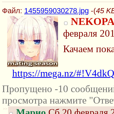
Файл:
1455959030278.jpg
-(
45 K
NEKOPA
февраля 201
Качаем пок
https://mega.nz/#!
Пропущено -10 сообщений
просмотра нажмите "Отве
>>
Марио
Сб 20 февраля 2