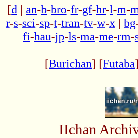
[
d
|
an
-
b
-
bro
-
fr
-
gf
-
hr
-
l
-
m
-
m
r
-
s
-
sci
-
sp
-
t
-
tran
-
tv
-
w
-
x
|
bg
fi
-
hau
-
jp
-
ls
-
ma
-
me
-
rm
-
[
Burichan
] [
Futaba
IIchan Arch