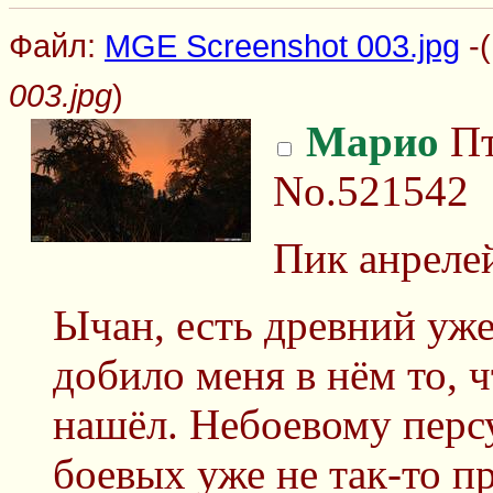
Файл:
MGE Screenshot 003.jpg
-(
003.jpg
)
Марио
Пт
No.521542
Пик анреле
Ычан, есть древний уже
добило меня в нём то, ч
нашёл. Небоевому пер
боевых уже не так-то пр