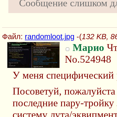
Сообщение слишком д
Файл:
randomloot.jpg
-(
132 KB, 8
Марио
Чт
No.524948
У меня специфический 
Посоветуй, пожалуйста
последние пару-тройку 
систему лута/эквипмент