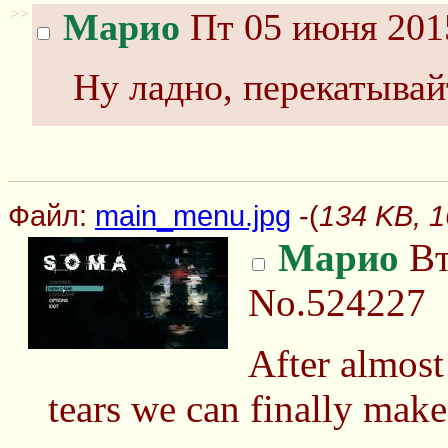
>>
Марио
Пт 05 июня 201
Ну ладно, перекатыва
Файл:
main_menu.jpg
-(
134 KB, 
Марио
Вт
No.524227
After almost
tears we can finally mak