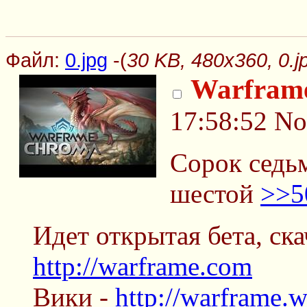
Файл:
0.jpg
-(
30 KB, 480x360, 0.j
Warfram
17:58:52
No
Сорок седь
шестой
>>5
Идет открытая бета, ск
http://warframe.com
Вики -
http://warframe.w