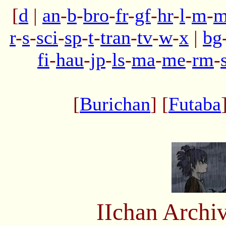
[
d
|
an
-
b
-
bro
-
fr
-
gf
-
hr
-
l
-
m
-
m
r
-
s
-
sci
-
sp
-
t
-
tran
-
tv
-
w
-
x
|
bg
fi
-
hau
-
jp
-
ls
-
ma
-
me
-
rm
-
[
Burichan
] [
Futaba
IIchan Arch