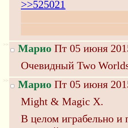
>>525021
О! Я-то думал никто з
как-нибудь пати покат
>>
Марио
Пт 05 июня 201
Очевидный Two World
>>
Марио
Пт 05 июня 201
Might & Magic X.
В целом играбельно и 