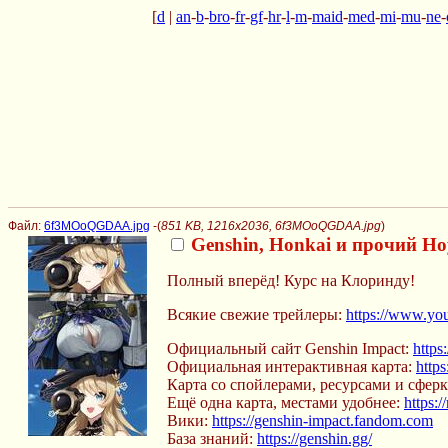
[
d
|
an
-
b
-
bro
-
fr
-
gf
-
hr
-
l
-
m
-
maid
-
med
-
mi
-
mu
-
ne
-
Файл:
6f3MOoQGDAA.jpg
-(
851 KB, 1216x2036, 6f3MOoQGDAA.jpg
)
Genshin, Honkai и прочий Ho
Полный вперёд! Курс на Клоринду!
Всякие свежие трейлеры:
https://www.y
Официальный сайт Genshin Impact:
https
Официальная интерактивная карта:
http
Карта со спойлерами, ресурсами и сфер
Ещё одна карта, местами удобнее:
https:
Вики:
https://genshin-impact.fandom.com
База знаний:
https://genshin.gg/