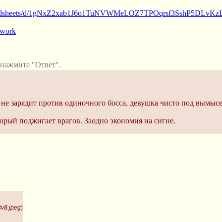
spreadsheets/d/1gNxZ2xab1J6o1TuNVWMeLOZ7TPOqrsf3SshP5DLvKzI
twork
нажмите "Ответ".
о не зарядит против одиночного босса, девушка чисто под вымысе
орый поджигает врагов. Заодно экономия на сигне.
v8.jpeg
)