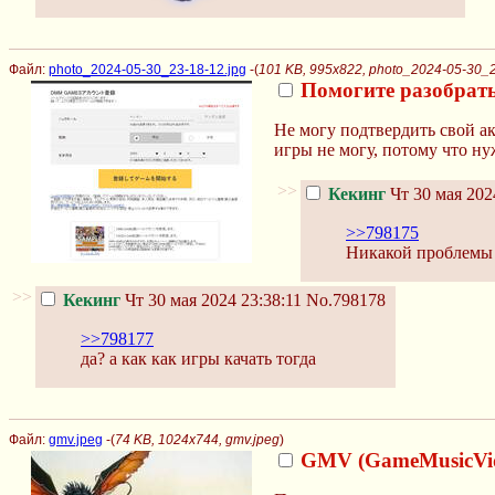
Файл:
photo_2024-05-30_23-18-12.jpg
-(
101 KB, 995x822, photo_2024-05-30_2
Помогите разобрать
Не могу подтвердить свой ак
игры не могу, потому что ну
>>
Кекинг
Чт 30 мая 202
>>798175
Никакой проблемы 
>>
Кекинг
Чт 30 мая 2024 23:38:11
No.798178
>>798177
да? а как как игры качать тогда
Файл:
gmv.jpeg
-(
74 KB, 1024x744, gmv.jpeg
)
GMV (GameMusicVi