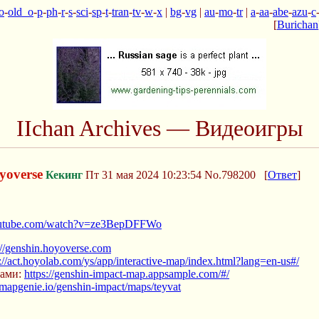
o
-
old_o
-
p
-
ph
-
r
-
s
-
sci
-
sp
-
t
-
tran
-
tv
-
w
-
x
|
bg
-
vg
|
au
-
mo
-
tr
|
a
-
aa
-
abe
-
azu
-
c
[
Burichan
IIchan Archives — Видеоигры
yoverse
Кекинг
Пт 31 мая 2024 10:23:54
No.798200
[
Ответ
]
outube.com/watch?v=ze3BepDFFWo
://genshin.hoyoverse.com
s://act.hoyolab.com/ys/app/interactive-map/index.html?lang=en-us#/
ками:
https://genshin-impact-map.appsample.com/#/
//mapgenie.io/genshin-impact/maps/teyvat