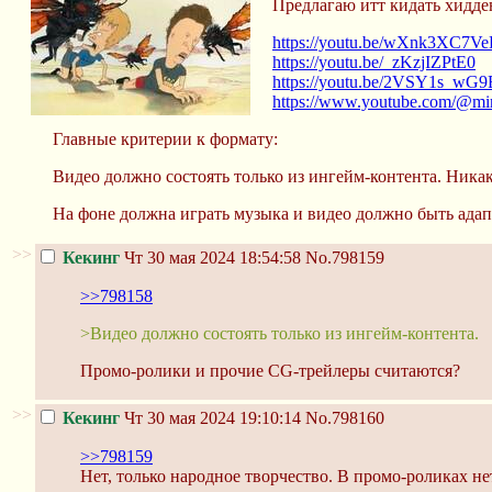
Предлагаю итт кидать хидде
https://youtu.be/wXnk3XC7Ve
https://youtu.be/_zKzjIZPtE0
https://youtu.be/2VSY1s_wG9
https://www.youtube.com/@mi
Главные критерии к формату:
Видео должно состоять только из ингейм-контента. Ника
На фоне должна играть музыка и видео должно быть адапт
>>
Кекинг
Чт 30 мая 2024 18:54:58
No.798159
>>798158
>Видео должно состоять только из ингейм-контента.
Промо-ролики и прочие CG-трейлеры считаются?
>>
Кекинг
Чт 30 мая 2024 19:10:14
No.798160
>>798159
Нет, только народное творчество. В промо-роликах не