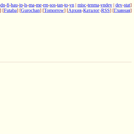
-
dn
-
fi
-
hau
-
jp
-
ls
-
ma
-
me
-
rm
-
sos
-
tan
-
to
-
vn
|
misc
-
tenma
-
vndev
|
dev
-
stat
]
] [
Futaba
] [
Gurochan
] [
Tomorrow
] [
Архив
-
Каталог
-
RSS
] [
Главная
]