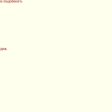
ии подобного.
дия.