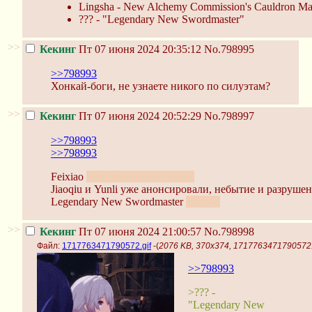
Lingsha - New Alchemy Commission's Cauldron Ma
??? - "Legendary New Swordmaster"
>>
Кекинг
Пт 07 июня 2024 20:35:12
No.798995
>>798993
Хонкай-боги, не узнаете никого по силуэтам?
>>
Кекинг
Пт 07 июня 2024 20:52:29
No.798997
>>798993
>>798993
Feixiao
предварительно, охота
Jiaoqiu и Yunli уже анонсировали, небытие и разруше
Legendary New Swordmaster
Май 6?
>>
Кекинг
Пт 07 июня 2024 21:00:57
No.798998
Файл:
1717763471790572.gif
-(
2076 KB, 370x374, 1717763471790572.
>>798993
>??? -
"Legendary New