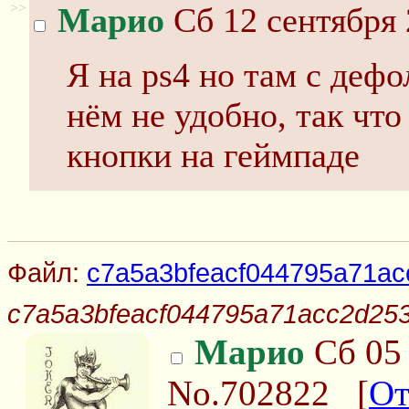
>>
Марио
Сб 12 сентября 
Я на ps4 но там с деф
нём не удобно, так что
кнопки на геймпаде
Файл:
c7a5a3bfeacf044795a71ac
c7a5a3bfeacf044795a71acc2d253
Марио
Сб 05 
No.702822
[
От