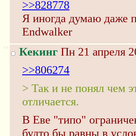
>>828778
Я иногда думаю даже п
Endwalker
>>
Кекинг
Пн 21 апреля 2
>>806274
> Так и не понял чем э
отличается.
В Еве "типо" ограничен
будто бы равны в усло