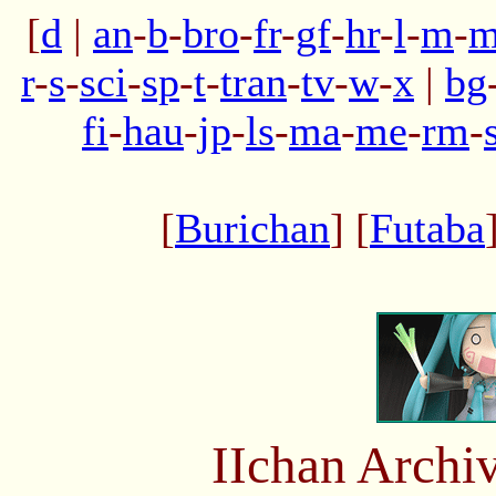
[
d
|
an
-
b
-
bro
-
fr
-
gf
-
hr
-
l
-
m
-
m
r
-
s
-
sci
-
sp
-
t
-
tran
-
tv
-
w
-
x
|
bg
fi
-
hau
-
jp
-
ls
-
ma
-
me
-
rm
-
[
Burichan
] [
Futaba
IIchan Arch