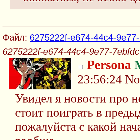
Файл:
6275222f-e674-44c4-9e77-
6275222f-e674-44c4-9e77-7ebfdc
Persona
23:56:24
No
Увидел я новости про 
стоит поиграть в пред
пожалуйста с какой нача