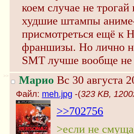
коем случае не трогай
худшие штампы аниме
присмотреться ещё к 
франшизы. Но лично на
SMT лучше вообще не 
>>
Марио
Вс 30 августа 2
Файл:
meh.jpg
-(
323 KB, 1200
>>702756
>если не смуща