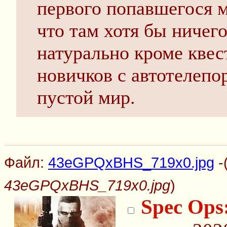
первого попавшегося м
что там хотя бы ничего
натурально кроме квес
новичков с автотелепо
пустой мир.
Файл:
43eGPQxBHS_719x0.jpg
-
43eGPQxBHS_719x0.jpg
)
Spec Ops