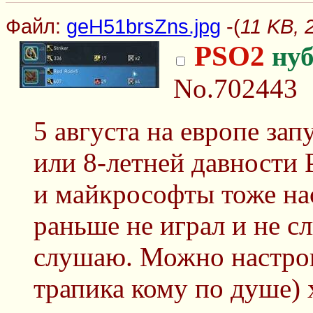
Файл:
geH51brsZns.jpg
-(
11 KB, 
PSO2
ну
No.702443
5 августа на европе за
или 8-летней давности P
и майкрософты тоже нас
раньше не играл и не с
слушаю. Можно настрои
трапика кому по душе) 