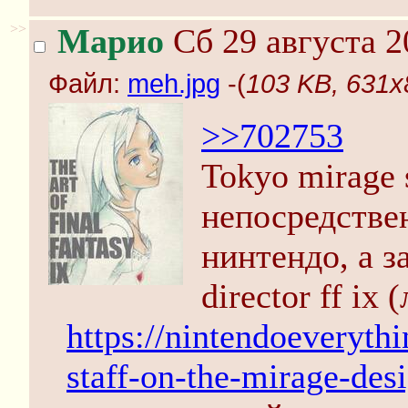
>>
Марио
Сб 29 августа 2
Файл:
meh.jpg
-(
103 KB, 631x
>>702753
Tokyo mirage 
непосредстве
нинтендо, а з
director ff i
https://nintendoeveryth
staff-on-the-mirage-des