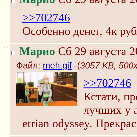
>>702746
Особенно денег, 4к руб
>>
Марио
Сб 29 августа 2
Файл:
meh.gif
-(
3057 KB, 500x
>>702746
Кстати, п
лучших у а
etrian odyssey. Прекра