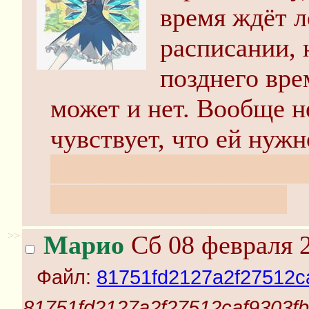
время ждёт л
расписании, 
позднего вре
может и нет. Вообще н
чувствует, что ей нужн
Интересно, сможет ли 
собственный режим?
>>
Марио
Сб 08 февраля 2
Файл:
81751fd2127a2f27512ca
81751fd2127a2f27512caf9303fb