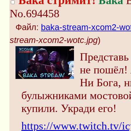
Бака стримит!
Бака
В
No.694458
Файл:
baka-stream-xcom2-wot
stream-xcom2-wotc.jpg
)
Представь 
не пошёл!
Ни Бога, н
булыжниками мостовой
купили. Укради его!
https://www.twitch.tv/ic