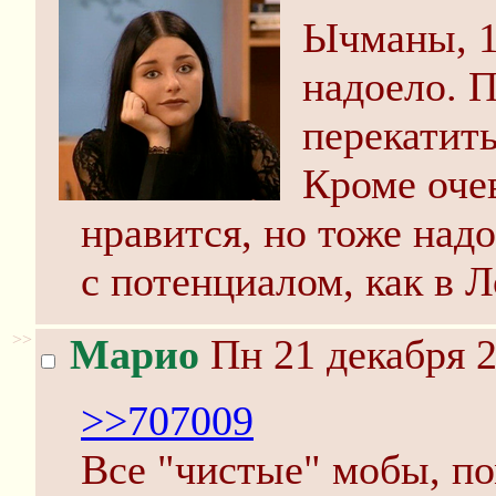
Ычманы, 10
надоело. П
перекатить
Кроме оче
нравится, но тоже надо
с потенциалом, как в Л
>>
Марио
Пн 21 декабря 2
>>707009
Все "чистые" мобы, по