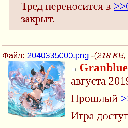
Тред переносится в
>>
закрыт.
Файл:
2040335000.png
-(
218 KB,
Granblue
августа 201
Прошлый
>
Игра доступ