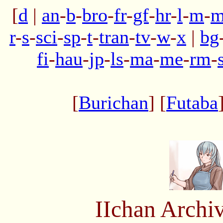
[
d
|
an
-
b
-
bro
-
fr
-
gf
-
hr
-
l
-
m
-
m
r
-
s
-
sci
-
sp
-
t
-
tran
-
tv
-
w
-
x
|
bg
fi
-
hau
-
jp
-
ls
-
ma
-
me
-
rm
-
[
Burichan
] [
Futaba
IIchan Arch