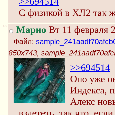
>>694514
С физикой в ХЛ2 так ж
>>
Марио
Вт 11 февраля 2
Файл:
sample_241aadf70afcb
850x743, sample_241aadf70afc
>>694514
Оно уже о
Индекса, п
Алекс нов
взлететь, так что, ес