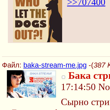
>>707400
Файл:
baka-stream-me.jpg
-(
387 
Бака ст
17:14:50
No
Сырно стрим