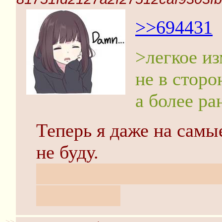
>>694431
>легкое из
не в сторо
а более ра
Теперь я даже на самы
не буду.
Всё ещё жду твоих фот
извинений
>>