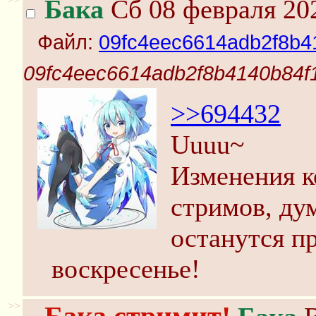
Бака
Сб 08 февраля 202
Файл:
09fc4eec6614adb2f8b4
09fc4eec6614adb2f8b4140b84f1
>>694432
Uuuu~
Изменения к
стримов, ду
останутся п
воскресенье!
>>