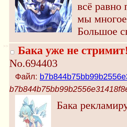
всё равно
мы многое
Большое сп
>>
Бака уже не стримит
No.694403
Файл:
b7b844b75bb99b2556e3
b7b844b75bb99b2556e31418f8e
Бака рекламир