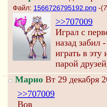
Файл:
1566726795192.png
-(
7
>>707009
Играл с перво
назад забил 
играть в эту 
парой друзей
>>
Марио
Вт 29 декабря 2
>>707009
Вов