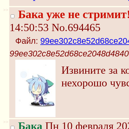
>>
Бака уже не стримит
14:50:53
No.694465
Файл:
99ee302c8e52d68ce20
99ee302c8e52d68ce2048d4840
Извините за к
нехорошо чувс
>>
Бака
Пн 10 февраля 202