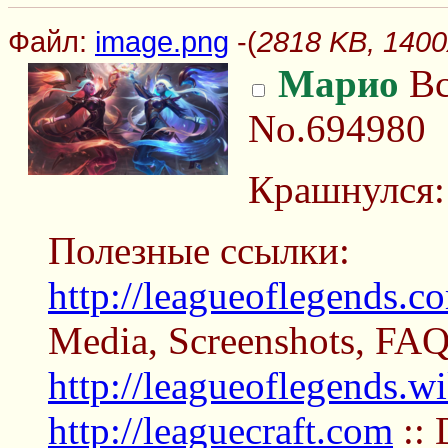
Файл:
image.png
-(
2818 KB, 1400
Марио
Вс
No.694980
Крашнулся
Полезные ссылки:
http://leagueoflegends.c
Media, Screenshots, FA
http://leagueoflegends.w
http://leaguecraft.com
:: 