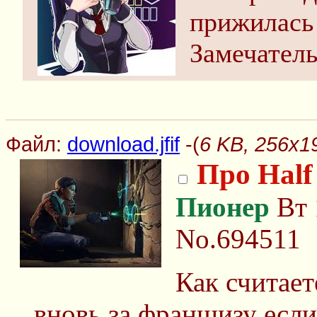
прижилась 
Замечател
Файл:
download.jfif
-(
6 KB, 256x19
Про Half 
Пионер
Вт 
No.694511
Как считает
вновь за франшизу если