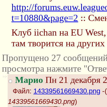
http://forums.euw.leagu
t=10880&page=2
:: Сме
Клуб iichan на EU West
там творится на других 
Пропущено 27 сообщений 
просмотра нажмите "Отве
>>
Марио
Пн 21 декабря 2
Файл:
14339561669430.png
-(
14339561669430.png
)