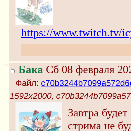
https://www.twitch.tv/i
И божечки, неужели у 
>>
Бака
Сб 08 февраля 202
Файл:
c70b3244b7099a572d6
1592x2000, c70b3244b7099a57
Завтра будет
стрима не бу