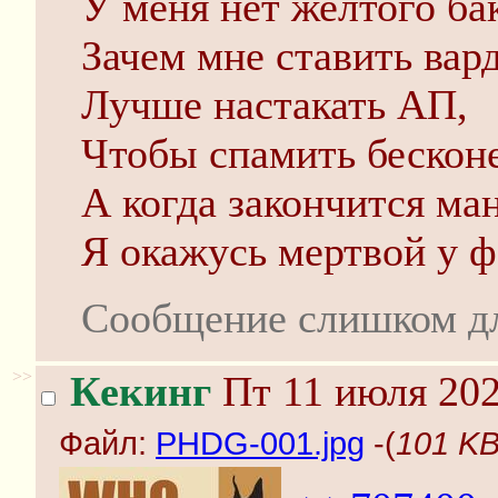
У меня нет желтого ба
Зачем мне ставить вар
Лучше настакать АП,
Чтобы спамить бескон
А когда закончится ман
Я окажусь мертвой у ф
Сообщение слишком д
>>
Кекинг
Пт 11 июля 202
Файл:
PHDG-001.jpg
-(
101 KB