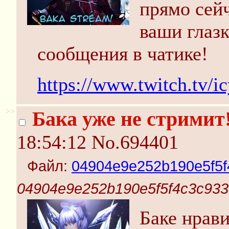
прямо сей
ваши глаз
сообщения в чатике!
https://www.twitch.tv/ic
>>
Бака уже не стримит
18:54:12
No.694401
Файл:
04904e9e252b190e5f5f
04904e9e252b190e5f5f4c3c933
Баке нрав