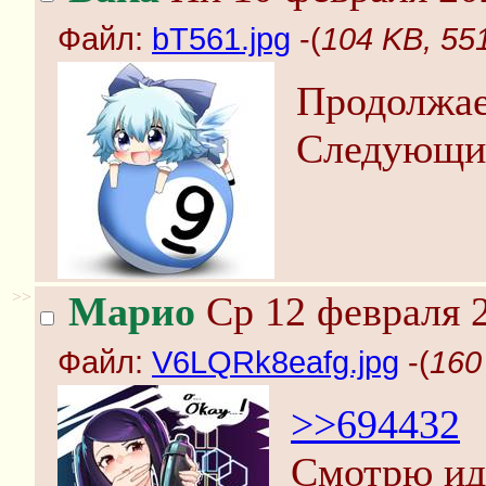
Файл:
bT561.jpg
-(
104 KB, 55
Продолжа
Следующи
>>
Марио
Ср 12 февраля 2
Файл:
V6LQRk8eafg.jpg
-(
160
>>694432
Смотрю иде