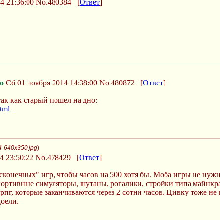
4 21:36:00
No.480384
[
Ответ
]
о
Сб 01 ноября 2014 14:38:00
No.480872
[
Ответ
]
ак как старый пошел на дно:
html
4-640x350.jpg
)
4 23:50:22
No.478429
[
Ответ
]
сконечных" игр, чтобы часов на 500 хотя бы. Моба игры не нуж
ортивные симуляторы, шутаны, рогалики, стройки типа майнкра
пг, которые заканчиваются через 2 сотни часов. Цивку тоже не на
доели.