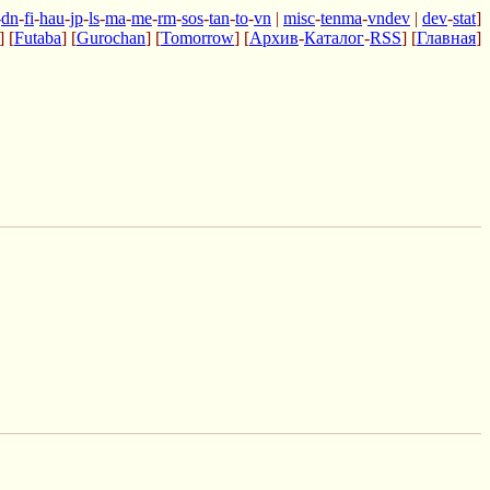
-
dn
-
fi
-
hau
-
jp
-
ls
-
ma
-
me
-
rm
-
sos
-
tan
-
to
-
vn
|
misc
-
tenma
-
vndev
|
dev
-
stat
]
] [
Futaba
] [
Gurochan
] [
Tomorrow
] [
Архив
-
Каталог
-
RSS
] [
Главная
]