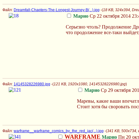
Файл:
Dreamfall-Chapters-The-Longest-Journey-B(...).jpg
-(
18 KB, 324x394, Drea
Марио
Ср 22 октября 2014 23:
Серьезно чтоль? Продолжение Дри
что продолжение все-таки выйдет
Файл:
14145328226980.jpg
-(
121 KB, 1920x1080, 14145328226980.jpg
)
Марио
Ср 29 октября 201
Маревы, какие ваши впечатл
Стоит хотя бы своровать пос
Файл:
warframe__warframe_comics_by_the_red_jac(...).jpg
-(
341 KB, 500x734, 
WARFRAME
Марио
Пн 20 окт