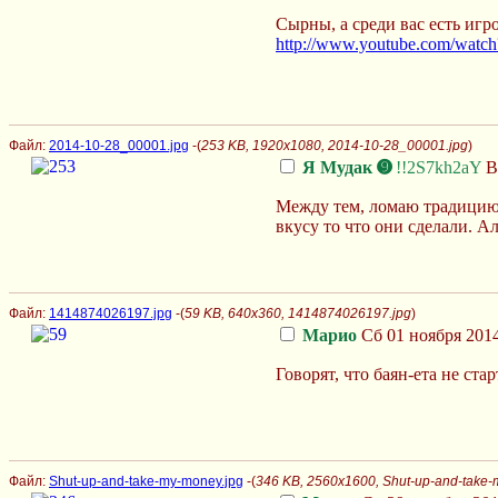
Сырны, а среди вас есть игр
http://www.youtube.com/wat
Файл:
2014-10-28_00001.jpg
-(
253 KB, 1920x1080, 2014-10-28_00001.jpg
)
Я Мудак ➒
!!2S7kh2aY
Вт
Между тем, ломаю традицию 
вкусу то что они сделали. А
Файл:
1414874026197.jpg
-(
59 KB, 640x360, 1414874026197.jpg
)
Марио
Сб 01 ноября 2014
Говорят, что баян-ета не с
Файл:
Shut-up-and-take-my-money.jpg
-(
346 KB, 2560x1600, Shut-up-and-take-