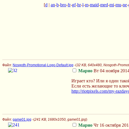
[
d
|
an
-
b
-
bro
-
fr
-
gf
-
hr
-
l
-
m
-
maid
-
med
-
mi
-
mu
-
ne
-
Файл:
Nosgoth-Promotional-Logo-Default.jpg
-(
32 KB, 640x480, Nosgoth-Promoti
Марио
Вт 04 ноября 2014
Играет кто? Или я один тако
Если есть желающие то ключ
http://riotpixels.com/my-razda
Файл:
game01.jpg
-(
241 KB, 1680x1050, game01.jpg
)
Марио
Чт 16 октября 201