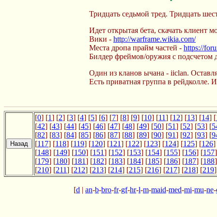
Тридцать седьмой тред. Тридцать ше
Идет открытая бета, скачать клиент 
Вики -
http://warframe.wikia.com/
Места дропа прайм частей -
https://fo
Билдер фреймов/оружия с подсчетом 
Один из кланов ычана - iiclan. Остав
Есть приватная группа в рейдколле. И
[
0
] [
1
] [
2
] [
3
] [
4
] [
5
] [
6
] [
7
] [
8
] [
9
] [
10
] [
11
] [
12
] [
13
] [
14
] [
[
42
] [
43
] [
44
] [
45
] [
46
] [
47
] [
48
] [
49
] [
50
] [
51
] [
52
] [
53
] [
5
[
82
] [
83
] [
84
] [
85
] [
86
] [
87
] [
88
] [
89
] [
90
] [
91
] [
92
] [
93
] [
9
[
117
] [
118
] [
119
] [
120
] [
121
] [
122
] [
123
] [
124
] [
125
] [
126
]
[
148
] [
149
] [
150
] [
151
] [
152
] [
153
] [
154
] [
155
] [
156
] [
157
]
[
179
] [
180
] [
181
] [
182
] [
183
] [
184
] [
185
] [
186
] [
187
] [
188
]
[
210
] [
211
] [
212
] [
213
] [
214
] [
215
] [
216
] [
217
] [
218
] [
219
]
[
d
|
an
-
b
-
bro
-
fr
-
gf
-
hr
-
l
-
m
-
maid
-
med
-
mi
-
mu
-
ne
-