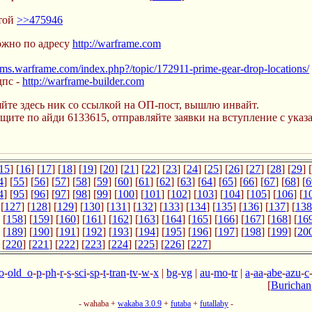
стой
>>475946
можно по адресу
http://warframe.com
rums.warframe.com/index.php?/topic/172911-prime-gear-drop-locations/
дпс -
http://warframe-builder.com
ляйте здесь ник со ссылкой на ОП-пост, вышлю инвайт.
щите по айди 6133615, отправляйте заявки на вступление с указ
15
] [
16
] [
17
] [
18
] [
19
] [
20
] [
21
] [
22
] [
23
] [
24
] [
25
] [
26
] [
27
] [
28
] [
29
] [
4
] [
55
] [
56
] [
57
] [
58
] [
59
] [
60
] [
61
] [
62
] [
63
] [
64
] [
65
] [
66
] [
67
] [
68
] [
6
4
] [
95
] [
96
] [
97
] [
98
] [
99
] [
100
] [
101
] [
102
] [
103
] [
104
] [
105
] [
106
] [
1
 [
127
] [
128
] [
129
] [
130
] [
131
] [
132
] [
133
] [
134
] [
135
] [
136
] [
137
] [
138
 [
158
] [
159
] [
160
] [
161
] [
162
] [
163
] [
164
] [
165
] [
166
] [
167
] [
168
] [
16
 [
189
] [
190
] [
191
] [
192
] [
193
] [
194
] [
195
] [
196
] [
197
] [
198
] [
199
] [
20
 [
220
] [
221
] [
222
] [
223
] [
224
] [
225
] [
226
] [
227
]
o
-
old_o
-
p
-
ph
-
r
-
s
-
sci
-
sp
-
t
-
tran
-
tv
-
w
-
x
|
bg
-
vg
|
au
-
mo
-
tr
|
a
-
aa
-
abe
-
azu
-
c
[
Burichan
- wahaba +
wakaba 3.0.9
+
futaba
+
futallaby
-