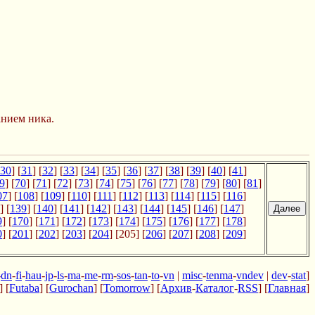
анием ника.
30
] [
31
] [
32
] [
33
] [
34
] [
35
] [
36
] [
37
] [
38
] [
39
] [
40
] [
41
]
9
] [
70
] [
71
] [
72
] [
73
] [
74
] [
75
] [
76
] [
77
] [
78
] [
79
] [
80
] [
81
]
07
] [
108
] [
109
] [
110
] [
111
] [
112
] [
113
] [
114
] [
115
] [
116
]
] [
139
] [
140
] [
141
] [
142
] [
143
] [
144
] [
145
] [
146
] [
147
]
9
] [
170
] [
171
] [
172
] [
173
] [
174
] [
175
] [
176
] [
177
] [
178
]
0
] [
201
] [
202
] [
203
] [
204
] [205] [
206
] [
207
] [
208
] [
209
]
-
dn
-
fi
-
hau
-
jp
-
ls
-
ma
-
me
-
rm
-
sos
-
tan
-
to
-
vn
|
misc
-
tenma
-
vndev
|
dev
-
stat
]
] [
Futaba
] [
Gurochan
] [
Tomorrow
] [
Архив
-
Каталог
-
RSS
] [
Главная
]