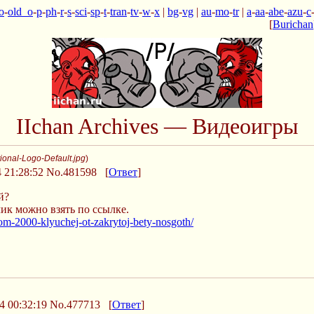
o
-
old_o
-
p
-
ph
-
r
-
s
-
sci
-
sp
-
t
-
tran
-
tv
-
w
-
x
|
bg
-
vg
|
au
-
mo
-
tr
|
a
-
aa
-
abe
-
azu
-
c
[
Burichan
IIchan Archives — Видеоигры
onal-Logo-Default.jpg
)
 21:28:52
No.481598
[
Ответ
]
й?
ик можно взять по ссылке.
yom-2000-klyuchej-ot-zakrytoj-bety-nosgoth/
4 00:32:19
No.477713
[
Ответ
]