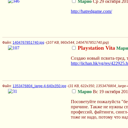
Марио
Ср 29 октября 201
http://hatredgame.com/
Файл:
1404767851740.jpg
-(
107 KB, 960x544, 1404767851740.jpg
)
Playstation Vita
Мари
Создаю новый псвита-тред, т
http://iichan.hk/vg/res/422925.
Файл:
1353476804_large-4-640x350.jpg
-(
31 KB, 622x350, 1353476804_large-
Марио
Вс 19 октября 201
Посоветуйте пожалуйста "бе
причине. Также не нужны сп
профессий, файтинги, сингл-р
тоже не надо, потому что на