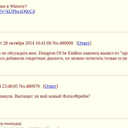
оки в Warsow?
ch?v=kUPlwxQ0cC4
 28 октября 2014 16:41:06
No.480068
[
Ответ
]
не обсуждать вин. Dungeon Of he Endless наконец вышел из "ир
лсо добавили секретные диалоги, их можно почитать только если
 23:48:05
No.480979
[
Ответ
]
тартанула. Вытащит ли вий новый ФаталФрейм?
my-money.jpg
)