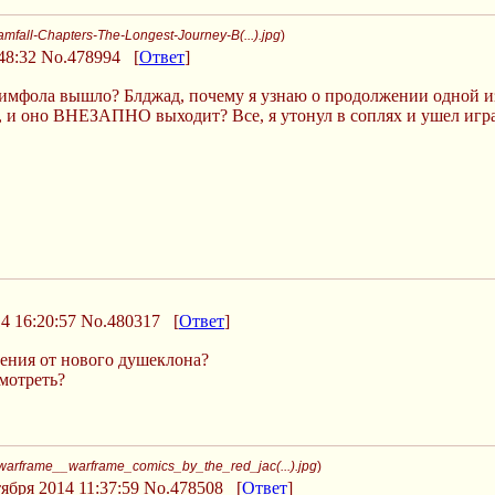
mfall-Chapters-The-Longest-Journey-B(...).jpg
)
48:32
No.478994
[
Ответ
]
мфола вышло? Блджад, почему я узнаю о продолжении одной из 
, и оно ВНЕЗАПНО выходит? Все, я утонул в соплях и ушел игра
4 16:20:57
No.480317
[
Ответ
]
ения от нового душеклона?
мотреть?
warframe__warframe_comics_by_the_red_jac(...).jpg
)
ября 2014 11:37:59
No.478508
[
Ответ
]