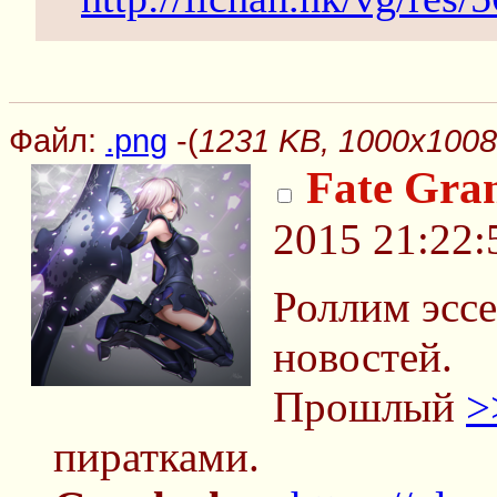
Файл:
.png
-(
1231 KB, 1000x1008
Fate Gra
2015 21:22:
Роллим эсс
новостей.
Прошлый
>
пиратками.