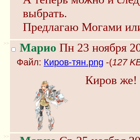
выбрать.
Предлагаю Могами ил
>>
Марио
Пн 23 ноября 20
Файл:
Киров-тян.png
-(
127 KB
Киров же!
>>