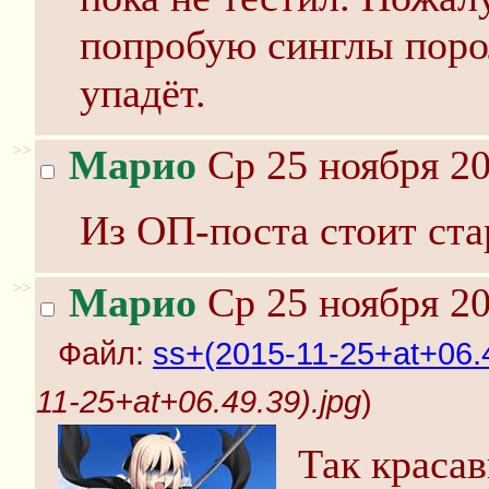
попробую синглы поро
упадёт.
>>
Марио
Ср 25 ноября 20
Из ОП-поста стоит ста
>>
Марио
Ср 25 ноября 20
Файл:
ss+(2015-11-25+at+06.4
11-25+at+06.49.39).jpg
)
Так красав