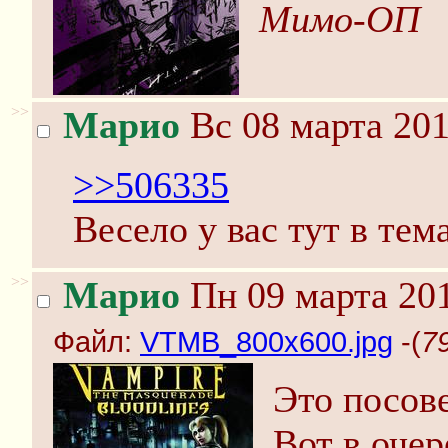
Мимо-ОП
>>
Марио
Вс 08 марта 201
>>506335
Весело у вас тут в тем
>>
Марио
Пн 09 марта 201
Файл:
VTMB_800x600.jpg
-(
7
Это посов
Вот в оче