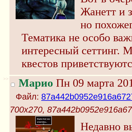
Жанетт и з
но похожег
Тематика не особо важ
интересный сеттинг. 
квестов приветствуютс
>>
Марио
Пн 09 марта 201
Файл:
87a442b0952e916a6727
700x270, 87a442b0952e916a67
Недавно в