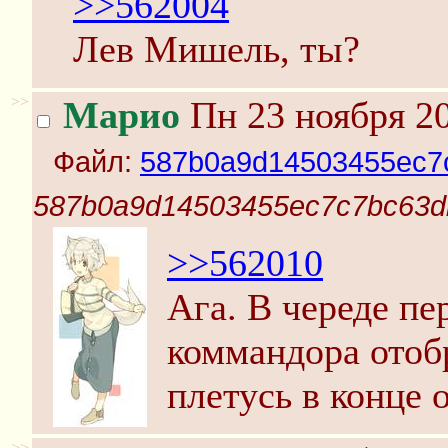
>>562004
Лев Мишель, ты?
>>
Марио
Пн 23 ноября 20
Файл:
587b0a9d14503455ec7c
587b0a9d14503455ec7c7bc63db
>>562010
Ага. В череде пе
коммандора отоб
плетусь в конце 
>>