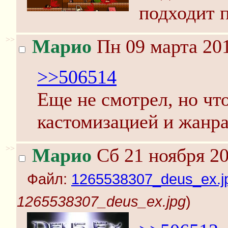
подходит п
>>
Марио
Пн 09 марта 201
>>506514
Еще не смотрел, но чт
кастомизацией и жанра
>>
Марио
Сб 21 ноября 20
Файл:
1265538307_deus_ex.j
1265538307_deus_ex.jpg
)