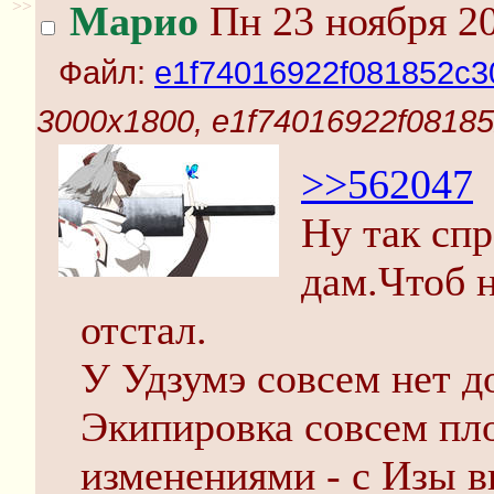
>>
Марио
Пн 23 ноября 20
Файл:
e1f74016922f081852c3
3000x1800, e1f74016922f0818
>>562047
Ну так спр
дам.Чтоб н
отстал.
У Удзумэ совсем нет до
Экипировка совсем пл
изменениями - с Изы вы