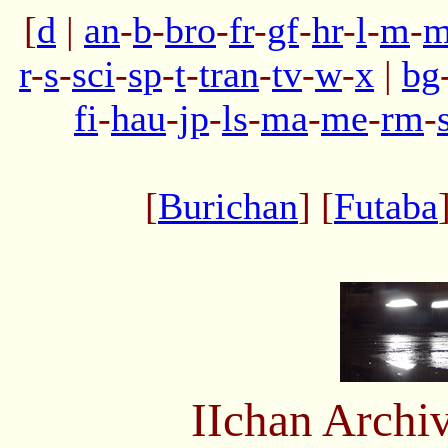
[
d
|
an
-
b
-
bro
-
fr
-
gf
-
hr
-
l
-
m
-
m
r
-
s
-
sci
-
sp
-
t
-
tran
-
tv
-
w
-
x
|
bg
fi
-
hau
-
jp
-
ls
-
ma
-
me
-
rm
-
[
Burichan
] [
Futaba
IIchan Arch