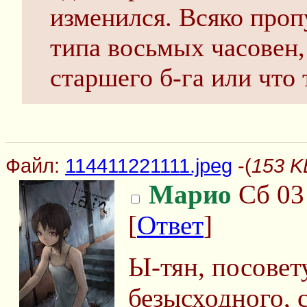
изменился. Всяко проп
типа восьмых часовен,
старшего б-га или что
Файл:
114411221111.jpeg
-(
153 K
Марио
Сб 03 
[
Ответ
]
Ы-тян, посовет
безысходного,