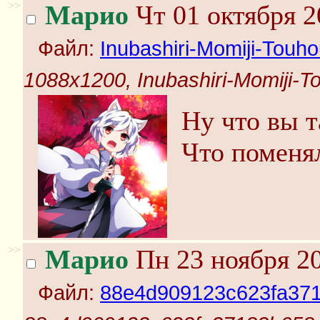
>>
Марио
Чт 01 октября 2
Файл:
Inubashiri-Momiji-Touho
1088x1200, Inubashiri-Momiji-T
Ну что вы т
Что поменя
>>
Марио
Пн 23 ноября 20
Файл:
88e4d909123c623fa37