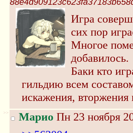
88e4d909123c623fa37183b658
Игра соверш
сих пор игра
Многое поме
добавилось.
Баки кто игр
гильдию всем составом
искажения, вторжения 
>>
Марио
Пн 23 ноября 20