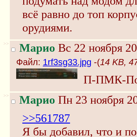
подумать над модом дл
всё равно до топ корп
орудиями.
>>
Марио
Вс 22 ноября 20
Файл:
1rf3sg33.jpg
-(
14 KB, 4
П-ПМК-По
>>
Марио
Пн 23 ноября 20
>>561787
Я бы добавил, что и по