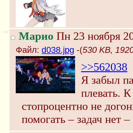
>>
Марио
Пн 23 ноября 20
Файл:
d038.jpg
-(
530 KB, 1920
>>562038
Я забыл па
плевать. К
стопроцентно не догон
помогать – задач нет –