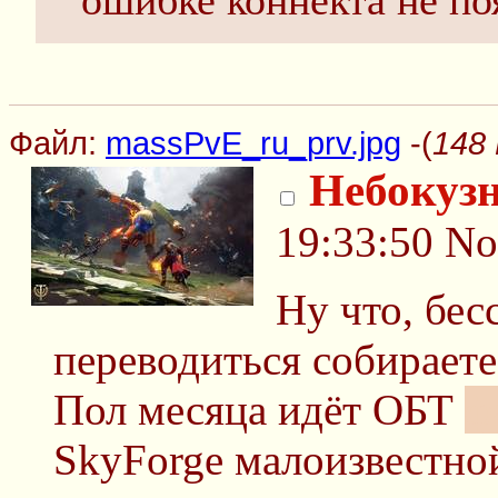
ошибке коннекта не по
Файл:
massPvE_ru_prv.jpg
-(
148 
Небокуз
19:33:50
No
Ну что, бес
переводиться собираете
Пол месяца идёт ОБТ
ф
SkyForge малоизвестно