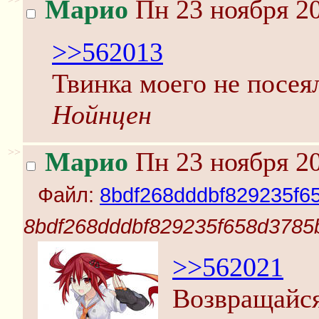
Марио
Пн 23 ноября 20
>>562013
Твинка моего не посея
Нойнцен
>>
Марио
Пн 23 ноября 20
Файл:
8bdf268dddbf829235f6
8bdf268dddbf829235f658d3785b
>>562021
Возвращайся