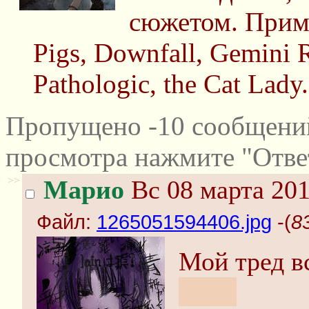
сюжетом. Приме
Pigs, Downfall, Gemini R
Pathologic, the Cat Lady
Пропущено -10 сообщений
просмотра нажмите "Отве
>>
Марио
Вс 08 марта 201
Файл:
1265051594406.jpg
-(
8
Мой тред в
труп.